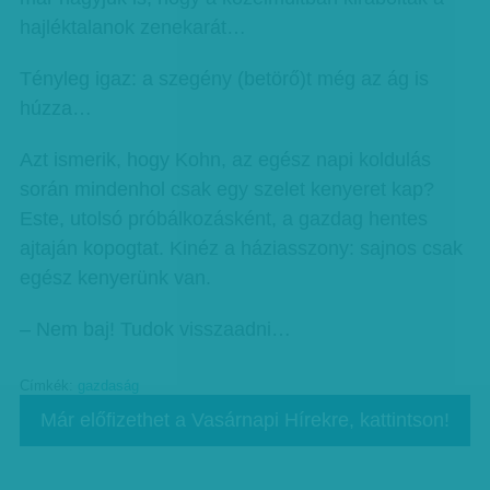
hajléktalanok zenekarát…
Tényleg igaz: a szegény (betörő)t még az ág is
húzza…
Azt ismerik, hogy Kohn, az egész napi koldulás
során mindenhol csak egy szelet kenyeret kap?
Este, utolsó próbálkozásként, a gazdag hentes
ajtaján kopogtat. Kinéz a háziasszony: sajnos csak
egész kenyerünk van.
– Nem baj! Tudok visszaadni…
Címkék:
gazdaság
Már előfizethet a Vasárnapi Hírekre, kattintson!