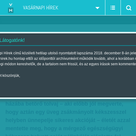
VASÁRNAPI HÍREK
 Látogatónk!
Kék szeszben
i Hírek című közéleti hetilap utolsó nyomtatott lapszáma 2018. december 8-án jel
hirek.hu honlap ettől az időponttól archívumként működik tovább, ahol a korábban
Szerző:
Sz. G.
| Megjelent a 2011. január 23.-i lapszámban
égi módon kereshetők, de a tartalom nem frissül, és az egyes írások sem kommente
t köszönjük,
Kezdjük talán azzal a Bihar megyei 62 éves
román férfival, aki a minap ritka
nemeslelkűségről tett tanúbizonyságot. A
házába betörő tolvaj – aki előbb jól megverte,
hogy aztán egy üveg zsákmányolt kékszesszel
helyben ünnepelje sikeres akcióját – életét azzal
mentette meg, hogy a mérgező egészségügyi