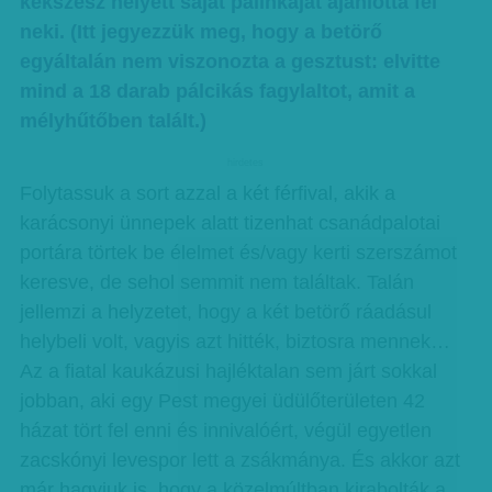
kékszesz helyett saját pálinkáját ajánlotta fel
neki. (Itt jegyezzük meg, hogy a betörő
egyáltalán nem viszonozta a gesztust: elvitte
mind a 18 darab pálcikás fagylaltot, amit a
mélyhűtőben talált.)
hirdetes
Folytassuk a sort azzal a két férfival, akik a
karácsonyi ünnepek alatt tizenhat csanádpalotai
portára törtek be élelmet és/vagy kerti szerszámot
keresve, de sehol semmit nem találtak. Talán
jellemzi a helyzetet, hogy a két betörő ráadásul
helybeli volt, vagyis azt hitték, biztosra mennek…
Az a fiatal kaukázusi hajléktalan sem járt sokkal
jobban, aki egy Pest megyei üdülőterületen 42
házat tört fel enni és innivalóért, végül egyetlen
zacskónyi levespor lett a zsákmánya. És akkor azt
már hagyjuk is, hogy a közelmúltban kirabolták a