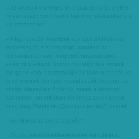
– Az orvosok esetleges felkészületlensége mellett
milyen egyéb veszélyekre kell még felkészülnünk a
21. században?
– A legnagyobb veszélyek egyrészt a hétköznapi
fertőzésekből erednek majd, másrészt az
antibiotikumok nem megfelelő használatából,
valamint a vírusok, kórokozók, különféle rovarok
mérgekre való rezisztenciájának kialakulásából. Az
új könyvemet, amit pár nappal azelőtt fejeztem be,
mielőtt ideutaztam önökhöz, ennek a témának
szenteltem. Amerikában december 10-én jelenik
majd meg, Pandemic (Országos járvány) címmel.
– És mi lesz az orvoslás jövője?
– Ez. (A zsebéből előhalássza és felmutatja a