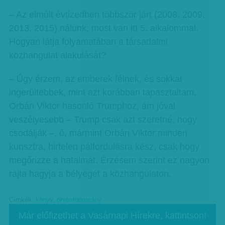
– Az elmúlt évtizedben többször járt (2008, 2009,
2013, 2015) nálunk, most van itt 5. alkalommal.
Hogyan látja folyamatában a társadalmi
közhangulat alakulását?
– Úgy érzem, az emberek félnek, és sokkal
ingerültebbek, mint azt korábban tapasztaltam.
Orbán Viktor hasonló Trumphoz, ám jóval
veszélyesebb – Trump csak azt szeretné, hogy
csodálják –, ő, mármint Orbán Viktor minden
kunsztra, hirtelen pálfordulásra kész, csak hogy
megőrizze a hatalmát. Érzésem szerint ez nagyon
rajta hagyja a bélyegét a közhangulaton.
Címkék:
könyv
,
orvostudomány
Már előfizethet a Vasárnapi Hírekre, kattintson!