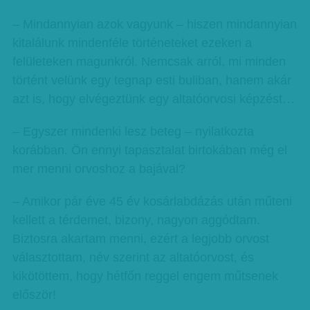
– Mindannyian azok vagyunk – hiszen mindannyian
kitalálunk mindenféle történeteket ezeken a
felületeken magunkról. Nemcsak arról, mi minden
történt velünk egy tegnap esti buliban, hanem akár
azt is, hogy elvégeztünk egy altatóorvosi képzést…
– Egyszer mindenki lesz beteg – nyilatkozta
korábban. Ön ennyi tapasztalat birtokában még el
mer menni orvoshoz a bajával?
– Amikor pár éve 45 év kosárlabdázás után műteni
kellett a térdemet, bizony, nagyon aggódtam.
Biztosra akartam menni, ezért a legjobb orvost
választottam, név szerint az altatóorvost, és
kikötöttem, hogy hétfőn reggel engem műtsenek
először!