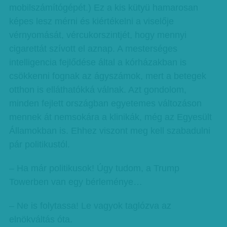
mobilszámítógépét.) Ez a kis kütyü hamarosan
képes lesz mérni és kiértékelni a viselője
vérnyomását, vércukorszintjét, hogy mennyi
cigarettát szívott el aznap. A mesterséges
intelligencia fejlődése által a kórházakban is
csökkenni fognak az ágyszámok, mert a betegek
otthon is elláthatókká válnak. Azt gondolom,
minden fejlett országban egyetemes változáson
mennek át nemsokára a klinikák, még az Egyesült
Államokban is. Ehhez viszont meg kell szabadulni
pár politikustól.
– Ha már politikusok! Úgy tudom, a Trump
Towerben van egy bérleménye…
– Ne is folytassa! Le vagyok taglózva az
elnökváltás óta.