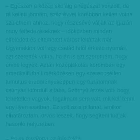
– Egészen a középiskoláig a régészet vonzott, de
rá kellett jönnöm, száz évvel korábban kellett volna
születnem ahhoz, hogy részesévé váljak az igazán
nagy felfedezéseknek – időközben minden
elfeledett és eltemetett várost feltártak már.
Ugyanakkor volt egy család felől érkező nyomás,
azt szerették volna, ha én is azt szeretném, hogy
orvos legyek. Aztán középiskolás koromban egy
amerikaifutball-mérkőzésen egy szerencsétlen
tumultus eredményeképpen egy barátomnak
csúnyán kifordult a lába. Szörnyű érzés volt, hogy
tehetetlen vagyok, fogalmam sem volt, mit kell tenni
egy ilyen esetben. Ez volt az a pillanat, amikor
elhatároztam, orvos leszek, hogy segíteni tudjak
hasonló helyzetben.
– És mi fordította az írás felé?