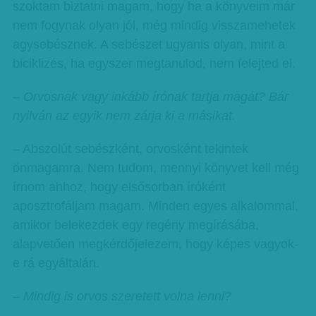
szoktam biztatni magam, hogy ha a könyveim már
nem fogynak olyan jól, még mindig visszamehetek
agysebésznek. A sebészet ugyanis olyan, mint a
biciklizés, ha egyszer megtanulod, nem felejted el.
– Orvosnak vagy inkább írónak tartja magát? Bár
nyilván az egyik nem zárja ki a másikat.
– Abszolút sebészként, orvosként tekintek
önmagamra. Nem tudom, mennyi könyvet kell még
írnom ahhoz, hogy elsősorban íróként
aposztrofáljam magam. Minden egyes alkalommal,
amikor belekezdek egy regény megírásába,
alapvetően megkérdőjelezem, hogy képes vagyok-
e rá egyáltalán.
– Mindig is orvos szeretett volna lenni?