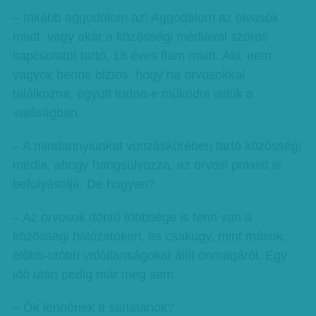
– Inkább aggodalom az! Aggodalom az olvasók
miatt, vagy akár a közösségi médiával szoros
kapcsolatot tartó, 18 éves fiam miatt. Aki, nem
vagyok benne biztos, hogy ha orvosokkal
találkozna, együtt tudna-e működni velük a
valóságban.
– A mindannyiunkat vonzáskörében tartó közösségi
média, ahogy hangsúlyozza, az orvosi praxist is
befolyásolja. De hogyan?
– Az orvosok döntő többsége is fenn van a
közösségi hálózatokon, és csakúgy, mint mások,
előbb-utóbb valótlanságokat állít önmagáról. Egy
idő után pedig már meg sem.
– Ők lennének a sarlatánok?