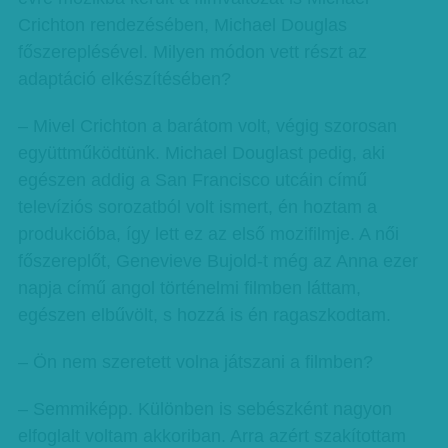
Crichton rendezésében, Michael Douglas
főszereplésével. Milyen módon vett részt az
adaptáció elkészítésében?
– Mivel Crichton a barátom volt, végig szorosan
együttműködtünk. Michael Douglast pedig, aki
egészen addig a San Francisco utcáin című
televíziós sorozatból volt ismert, én hoztam a
produkcióba, így lett ez az első mozifilmje. A női
főszereplőt, Genevieve Bujold-t még az Anna ezer
napja című angol történelmi filmben láttam,
egészen elbűvölt, s hozzá is én ragaszkodtam.
– Ön nem szeretett volna játszani a filmben?
– Semmiképp. Különben is sebészként nagyon
elfoglalt voltam akkoriban. Arra azért szakítottam