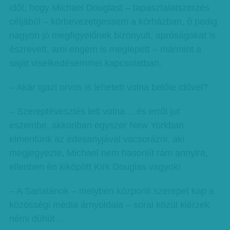
időt, hogy Michael Douglast – tapasztalatszerzés
céljából – körbevezetgessem a kórházban, ő pedig
nagyon jó megfigyelőnek bizonyult, apróságokat is
észrevett, ami engem is meglepett – mármint a
saját viselkedésemmel kapcsolatban.
– Akár igazi orvos is lehetett volna belőle idővel?
– Szereptévesztés lett volna… és erről jut
eszembe, akkoriban egyszer New Yorkban
elmentünk az édesanyjával vacsorázni, aki
megjegyezte, Michael nem hasonlít rám annyira,
ellenben én kiköpött Kirk Douglas vagyok!
– A Sarlatánok – melyben központi szerepet kap a
közösségi média árnyoldala – sorai közül kiérzek
némi dühöt…