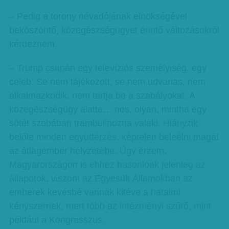
– Pedig a torony névadójának elnökségével
beköszöntő, közegészségügyet érintő változásokról
kérdezném.
– Trump csupán egy televíziós személyiség, egy
celeb. Se nem tájékozott, se nem udvarias, nem
alkalmazkodik, nem tartja be a szabályokat. A
közegészségügy alatta… nos, olyan, mintha egy
sötét szobában trambulinozna valaki. Hiányzik
belőle minden együttérzés, képtelen beleélni magát
az átlagember helyzetébe. Úgy érzem,
Magyarországon is ehhez hasonlóak jelenleg az
állapotok, viszont az Egyesült Államokban az
emberek kevésbé vannak kitéve a hatalmi
kényszernek, mert több az intézményi szűrő, mint
például a Kongresszus.