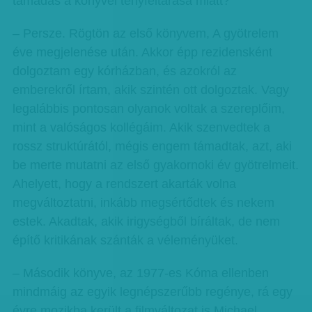
támadás a könyvei tényfeltárása miatt?
– Persze. Rögtön az első könyvem, A gyötrelem
éve megjelenése után. Akkor épp rezidensként
dolgoztam egy kórházban, és azokról az
emberekről írtam, akik szintén ott dolgoztak. Vagy
legalábbis pontosan olyanok voltak a szereplőim,
mint a valóságos kollégáim. Akik szenvedtek a
rossz struktúrától, mégis engem támadtak, azt, aki
be merte mutatni az első gyakornoki év gyötrelmeit.
Ahelyett, hogy a rendszert akarták volna
megváltoztatni, inkább megsértődtek és nekem
estek. Akadtak, akik irigységből bíráltak, de nem
építő kritikának szánták a véleményüket.
– Második könyve, az 1977-es Kóma ellenben
mindmáig az egyik legnépszerűbb regénye, rá egy
évre mozikba került a filmváltozat is Michael