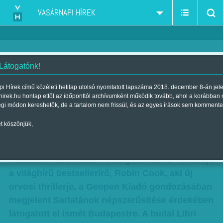
VASÁRNAPI HÍREK
 Látogatónk!
Robin Cook - Sötét szobában
i Hírek című közéleti hetilap utolsó nyomtatott lapszáma 2018. december 8-án jel
hirek.hu honlap ettől az időponttól archívumként működik tovább, ahol a korábban
trambulinozni
égi módon kereshetők, de a tartalom nem frissül, és az egyes írások sem kommente
Szerző:
Rácz I. Péter
| 2018. május 19., szombat 08:00
t köszönjük,
Mindannyian sarlatánok vagyunk, mindannyian
hazudunk másoknak és magunknak is – mondja
a világhírű bestselleríró, Robin Cook, aki új
orvosi thrillerje, a Geopen Kiadó gondozásában
megjelent Sarlatánok népszerűsítése érdekében
látogatott el ismét Budapestre. A budai Libri