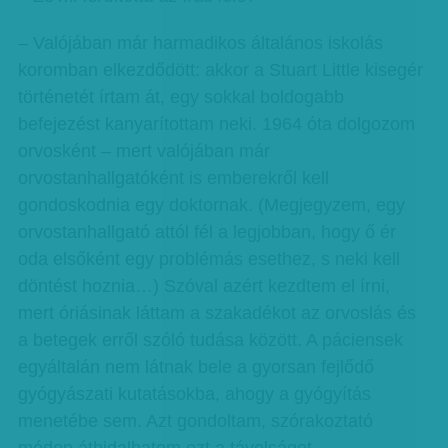
– Valójában már harmadikos általános iskolás
koromban elkezdődött: akkor a Stuart Little kisegér
történetét írtam át, egy sokkal boldogabb
befejezést kanyarítottam neki. 1964 óta dolgozom
orvosként – mert valójában már
orvostanhallgatóként is emberekről kell
gondoskodnia egy doktornak. (Megjegyzem, egy
orvostanhallgató attól fél a legjobban, hogy ő ér
oda elsőként egy problémás esethez, s neki kell
döntést hoznia…) Szóval azért kezdtem el írni,
mert óriásinak láttam a szakadékot az orvoslás és
a betegek erről szóló tudása között. A páciensek
egyáltalán nem látnak bele a gyorsan fejlődő
gyógyászati kutatásokba, ahogy a gyógyítás
menetébe sem. Azt gondoltam, szórakoztató