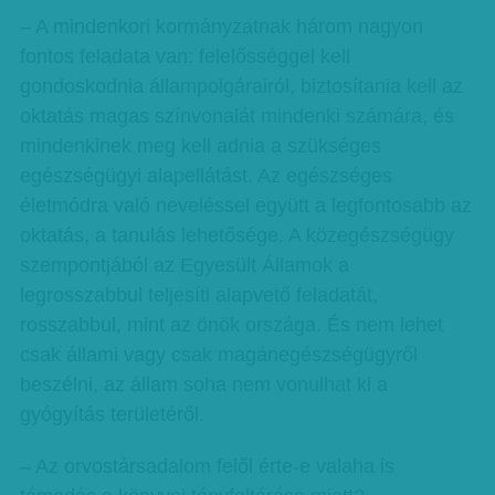
– A mindenkori kormányzatnak három nagyon
fontos feladata van: felelősséggel kell
gondoskodnia állampolgárairól, biztosítania kell az
oktatás magas színvonalát mindenki számára, és
mindenkinek meg kell adnia a szükséges
egészségügyi alapellátást. Az egészséges
életmódra való neveléssel együtt a legfontosabb az
oktatás, a tanulás lehetősége. A közegészségügy
szempontjából az Egyesült Államok a
legrosszabbul teljesíti alapvető feladatát,
rosszabbul, mint az önök országa. És nem lehet
csak állami vagy csak magánegészségügyről
beszélni, az állam soha nem vonulhat ki a
gyógyítás területéről.
– Az orvostársadalom felől érte-e valaha is