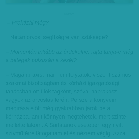
hirdetes
– Praktizál még?
– Netán orvosi segítségre van szüksége?
– Momentán inkább az érdekelne: rajta tartja-e még
a betegek pulzusán a kezét?
– Magánpraxist már nem folytatok, viszont számos
szakmai bizottságban és kórházi igazgatósági
tanácsban ott ülök tagként, szóval naprakész
vagyok az orvoslás terén. Persze a könyveim
megírása előtt még gyakrabban járok be a
kórházba, amit könnyen megtehetek, mert szinte
mellette lakom. A Sarlatánok esetében egy nyílt
szívműtétre látogattam el és néztem végig. Azzal