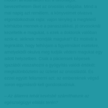
módon áthidalhatom ezt a távolságot,
bevezethetem őket az orvoslás világába. Mind a
mai napig azt remélem, a könyveimet olvasva
elgondolkodnak rajta: vajon tényleg a megfelelő
kórházba mennek-e a panaszaikkal, jó orvosoknál
kezeltetik-e magukat, s ezek a doktorok valóban
azok-e, akiknek mondják magukat? Ez motivál a
leginkább, hogy felhívjam a figyelmüket esetekre,
amelyekből okulva meg tudják védeni magukat egy
adott helyzetben. Csak a páciensek képesek
igazából visszahozni a gyógyítás valódi értékét:
megkülönböztetni az üzletet az orvoslástól. És
ezzel együtt felismerni azt: az embereknek végső
soron egymásról kell gondoskodniuk.
– Az államra tehát kevésbé számíthatunk az
egészségügyi ellátás terén?