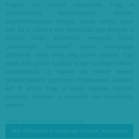
magyar nép megint megszokná, hogy a
(kétharmados) fensőbbségnek feltétlen
engedelmességgel tartozik, annak mindig igaza
van. Ez a Lutherre való hivatkozás igazi értelme. A
készülő orbáni alkotmány, meglehet, idővel
„állampolgári ismeretek” néven tananyaggá
stilizálódik. Nem lehet elég korán kezdeni. Egy
népet már iskolás korában le kell szoktatni értelme
használatáról, a logikus és okokat kereső
gondolkodásról, egyszóval folyamatosan hülyíteni
kell őt ahhoz, hogy a végén egyetlen fogódzó
maradjon számára: a jóistentől való fensőbbség
akarata.
Címkék:
labdarúgás
,
MSZMP
,
Orbán Viktor
Már előfizethet a Vasárnapi Hírekre, kattintson!