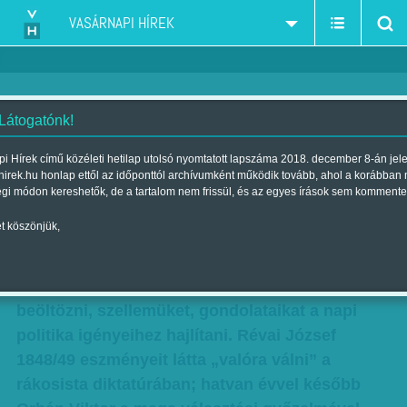
VASÁRNAPI HÍREK
 Látogatónk!
Schmitt és Schmidt
i Hírek című közéleti hetilap utolsó nyomtatott lapszáma 2018. december 8-án jel
hirek.hu honlap ettől az időponttól archívumként működik tovább, ahol a korábban
Szerző:
Aczél Endre
| Megjelent a 2010. november 21.-i lapszámban
égi módon kereshetők, de a tartalom nem frissül, és az egyes írások sem kommente
t köszönjük,
A historizálás politikusaink kedvenc időtöltése.
Minél holtabb az emlékezet, minél gyérebb a
tudás, annál könnyebb a „nagy elődök” mezébe
beöltözni, szellemüket, gondolataikat a napi
politika igényeihez hajlítani. Révai József
1848/49 eszményeit látta „valóra válni” a
rákosista diktatúrában; hatvan évvel később