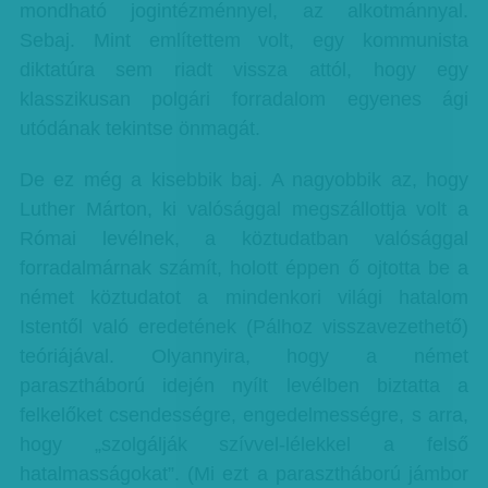
mondható jogintézménnyel, az alkotmánnyal.
Sebaj. Mint említettem volt, egy kommunista
diktatúra sem riadt vissza attól, hogy egy
klasszikusan polgári forradalom egyenes ági
utódának tekintse önmagát.
De ez még a kisebbik baj. A nagyobbik az, hogy
Luther Márton, ki valósággal megszállottja volt a
Római levélnek, a köztudatban valósággal
forradalmárnak számít, holott éppen ő ojtotta be a
német köztudatot a mindenkori világi hatalom
Istentől való eredetének (Pálhoz visszavezethető)
teóriájával. Olyannyira, hogy a német
parasztháború idején nyílt levélben biztatta a
felkelőket csendességre, engedelmességre, s arra,
hogy „szolgálják szívvel-lélekkel a felső
hatalmasságokat”. (Mi ezt a parasztháború jámbor