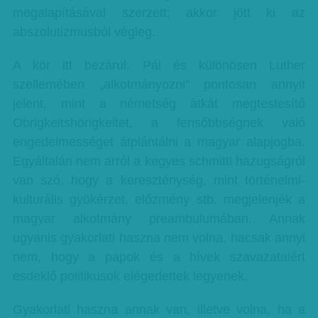
megalapításával szerzett; akkor jött ki az
abszolutizmusból végleg.
A kör itt bezárul. Pál és különösen Luther
szellemében „alkotmányozni” pontosan annyit
jelent, mint a németség átkát megtestesítő
Obrigkeitshörigkeitet, a fensőbbségnek való
engedelmességet átplántálni a magyar alapjogba.
Egyáltalán nem arról a kegyes schmitti hazugságról
van szó, hogy a kereszténység, mint történelmi-
kulturális gyökérzet, előzmény stb. megjelenjék a
magyar alkotmány preambulumában. Annak
ugyanis gyakorlati haszna nem volna, hacsak annyi
nem, hogy a papok és a hívek szavazataiért
esdeklő politikusok elégedettek legyenek.
Gyakorlati haszna annak van, illetve volna, ha a