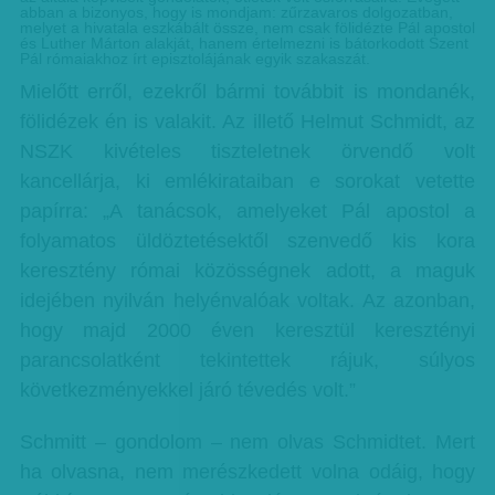
abban a bizonyos, hogy is mondjam: zűrzavaros dolgozatban,
melyet a hivatala eszkábált össze, nem csak fölidézte Pál apostol
és Luther Márton alakját, hanem értelmezni is bátorkodott Szent
Pál rómaiakhoz írt episztolájának egyik szakaszát.
Mielőtt erről, ezekről bármi továbbit is mondanék,
fölidézek én is valakit. Az illető Helmut Schmidt, az
NSZK kivételes tiszteletnek örvendő volt
kancellárja, ki emlékirataiban e sorokat vetette
papírra: „A tanácsok, amelyeket Pál apostol a
folyamatos üldöztetésektől szenvedő kis kora
keresztény római közösségnek adott, a maguk
idejében nyilván helyénvalóak voltak. Az azonban,
hogy majd 2000 éven keresztül keresztényi
parancsolatként tekintettek rájuk, súlyos
következményekkel járó tévedés volt.”
Schmitt – gondolom – nem olvas Schmidtet. Mert
ha olvasna, nem merészkedett volna odáig, hogy