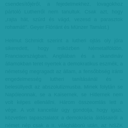
csendesítőjéről, a fejedelmekhez, lovagokhoz
pártoló Lutherről nem tanultuk. Csak azt, hogy
„rajta hát, szúrd és vágd, vezesd a parasztok
rohamát!”. Geyer Flóriánt és Münzer Tamást.)
Helmut Schmidt szerint a lutheri ojtás oly jóra
sikeredett, hogy miközben Németalföldön,
Franciaországban, Angliában és a skandináv
államokban teret nyertek a demokratikus eszmék, a
németség megragadt az állam, a fensőbbség iránti
engedelmesség lutheri tanításánál és –
belesüllyedt az abszolutizmusba. Minek folytán se
Napóleonnak, se a Kaisernek, se Hitlernek nem
volt képes ellenállni. Három összeomlás lett a
vége. A volt kancellár úgy gondolja, hogy igazi,
közvetlen tapasztalatot a demokrácia áldásairól a
német nép csak a II. világháború után, az NSZK