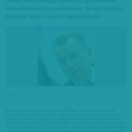
Orbán Viktor a maga választási győzelmével
vélte befejezettnek nyilvánítani ’56 forradalmát.
A példák tetszés szerint gyarapíthatók.
Schmitt Pál
hirdetes
A minap a Magyar Köztársaság elnöke, aki felnőtt életének
nagyobbik hányadában alig vagy egyáltalán nem merítkezett
meg a szellem világában (de legalábbis ilyen kirándulásai nem
dokumentálhatóak), gyarlóságból vagy hiúságból maga is beállt
a sorba. Alkotmányozni látta jónak, egyszersmind visszapillantani
az általa képviselt gondolatok, ötletek vélt ősforrásaira. Evégett