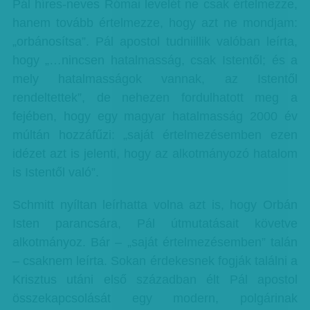
Pál híres-neves Római levelét ne csak értelmezze,
hanem tovább értelmezze, hogy azt ne mondjam:
„orbánosítsa”. Pál apostol tudniillik valóban leírta,
hogy „…nincsen hatalmasság, csak Istentől; és a
mely hatalmasságok vannak, az Istentől
rendeltettek”, de nehezen fordulhatott meg a
fejében, hogy egy magyar hatalmasság 2000 év
múltán hozzáfűzi: „saját értelmezésemben ezen
idézet azt is jelenti, hogy az alkotmányozó hatalom
is Istentől való”.
Schmitt nyíltan leírhatta volna azt is, hogy Orbán
Isten parancsára, Pál útmutatásait követve
alkotmányoz. Bár – „saját értelmezésemben” talán
– csaknem leírta. Sokan érdekesnek fogják találni a
Krisztus utáni első században élt Pál apostol
összekapcsolását egy modern, polgárinak