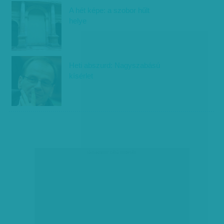
A hét képe: a szobor hűlt
helye
Heti abszurd: Nagyszabású
kísérlet
társadalmi célú hirdetés