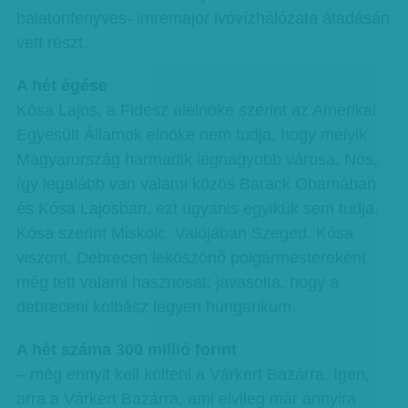
balatonfenyves- imremajor ivóvízhálózata átadásán
vett részt.
A hét égése
Kósa Lajos, a Fidesz alelnöke szerint az Amerikai
Egyesült Államok elnöke nem tudja, hogy melyik
Magyarország harmadik legnagyobb városa. Nos,
így legalább van valami közös Barack Obamában
és Kósa Lajosban, ezt ugyanis egyikük sem tudja.
Kósa szerint Miskolc. Valójában Szeged. Kósa
viszont, Debrecen leköszönő polgármestereként
még tett valami hasznosat: javasolta, hogy a
debreceni kolbász legyen hungarikum.
A hét száma 300 millió forint
– még ennyit kell költeni a Várkert Bazárra. Igen,
arra a Várkert Bazárra, ami elvileg már annyira