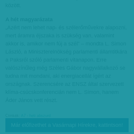
között.
A hét magyarázata
„Azért nem lehet nap- és szélerőművekre alapozni,
mert áramra éjszaka is szükség van, valamint
akkor is, amikor nem fúj a szél” – mondta L. Simon
László, a Miniszterelnökség parlamenti államtitkára
a Paksról szóló parlamenti vitanapon. Erre
valószínűleg még Széles Gábor nagyvállalkozó se
tudna mit mondani, aki energiacellát ígért az
országnak. Szerencsére az ENSZ által szervezett
klíma-csúcskonferencián nem L. Simon, hanem
Áder János vett részt.
Címkék:
A7 - heti abszurd
Már előfizethet a Vasárnapi Hírekre, kattintson!