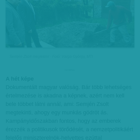
Semjén Zsolt megtekint - Fotó: Varga György, MTI
hirdetes
A hét képe
Dokumentált magyar valóság. Bár több lehetséges
értelmezése is akadna a képnek, azért nem kell
bele többet látni annál, ami: Semjén Zsolt
megtekinti, ahogy egy munkás gödröt ás.
Kampányidőszakban fontos, hogy az emberek
érezzék a politikusok törődését, a nemzetpolitikáért
felelős miniszterelnök-helyettes ezúttal