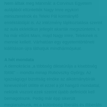
Nem álltak meg Marxnál: a Corvinus Egyetem
aulájából eltüntették Nagy Imre egykori
miniszterelnök és Teleki Pál kormányfő
emléktábláját is. Az intézmény tájékoztatása szerint
az aula eklektikus jellegét akarták megszüntetni, s
ha már eltűnt Marx, majd Nagy Imre, Telekinek is
mennie kellett. Várhatóan egy egyetemtörténeti
kiállításon újra láthatjuk mindhármójukat.
A hét mondata
A demokrácia „a többség diktatúrája a kisebbség
fölött” – mondta minap Rubovszky György. Az
igazságügyi bizottság elnöke az alkotmánybírák
kinevezését ütötte el ezzel a jól hangzó mondattal,
nekünk viszont ezek szerint újabb definíciót kell
bemagolnunk. Pedig már épp sikerült
megtanulnunk, mi a különbség liberális és illiberális