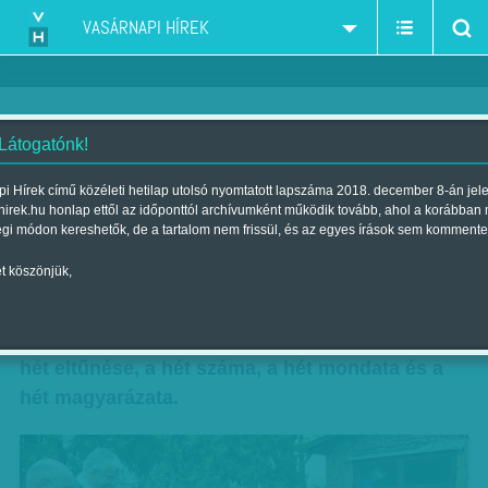
VASÁRNAPI HÍREK
 Látogatónk!
Semjén megtekint egy munkást,
i Hírek című közéleti hetilap utolsó nyomtatott lapszáma 2018. december 8-án jel
hirek.hu honlap ettől az időponttól archívumként működik tovább, ahol a korábban
aki éppen ás
égi módon kereshetők, de a tartalom nem frissül, és az egyes írások sem kommente
Szerző:
Diószegi-Horváth Nóra
| Megjelent a 2014. szeptember 28.-i
t köszönjük,
lapszámban
A hét képe, a hét égése, a hét sikerszerzője, a
hét eltűnése, a hét száma, a hét mondata és a
hét magyarázata.