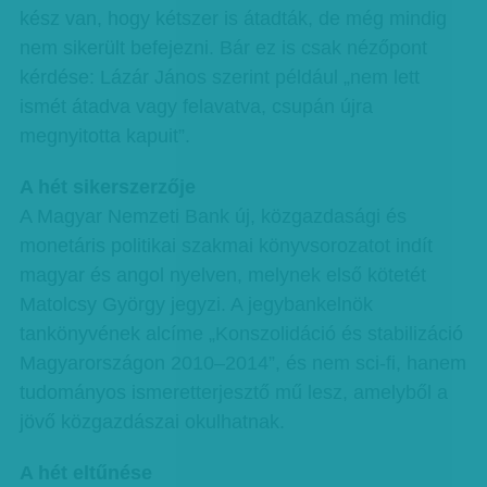
kész van, hogy kétszer is átadták, de még mindig
nem sikerült befejezni. Bár ez is csak nézőpont
kérdése: Lázár János szerint például „nem lett
ismét átadva vagy felavatva, csupán újra
megnyitotta kapuit”.
A hét sikerszerzője
A Magyar Nemzeti Bank új, közgazdasági és
monetáris politikai szakmai könyvsorozatot indít
magyar és angol nyelven, melynek első kötetét
Matolcsy György jegyzi. A jegybankelnök
tankönyvének alcíme „Konszolidáció és stabilizáció
Magyarországon 2010–2014”, és nem sci-fi, hanem
tudományos ismeretterjesztő mű lesz, amelyből a
jövő közgazdászai okulhatnak.
A hét eltűnése