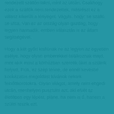
rendezett szállón lakni, mint az utcán. Csakhogy
ezek a szállók nem rendezettek, másrészt ez a
válasz kikerüli a lényeget. Vagyis, hogy: se szálló,
se utca. Van ez az ország olyan gazdag, hogy
legyen harmadik, emberi választás is az állam
segítségével.
Hogy a két győri kisfiúnak ne az legyen az egyetlen
esélye, hogy olyan emberekkel találkoznak majd,
mint akik most a kórházban szeretik őket a szüleik
helyett. Fiúk, ez szép lenne, de ennél kevésbé
kockázatos megoldást kívánok nektek
felnőttkorotokra. Olyan világot, amely nem engedi
utcán, menhelyen pusztulni azt, aki elvét az
életében egy lépést, pláne, ha nem is ő, hanem a
szülei teszik ezt.