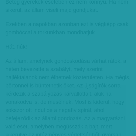
Beteg gyerekek esetében ez nem könnyű. Ha nem
sikerül, az állam viseli majd gondjukat.
Ezekben a napokban azonban ezt is végképp csak
gombóccal a torkunkban mondhatjuk.
Hát, fiúk!
Az állam, amelynek gondoskodása várhat rátok, a
héten bevezette a szabályt, mely szerint
hajléktalanok nem élhetnek közterületen. Ha mégis,
börtönnel is büntethetik őket. Az újságírók sorra
kérdezik a szabályozás kárvallottait, akik ha
vonakodva is, de mesélnek. Most is kiderül, hogy
sokszor ott indul be a negatív spirál, ahol
befejeződik az állami gondozás. Az a magyarázni
való eset, amelyben megússzák a bajt, mert
kikerülve az intézményes védettségből, gyorsan