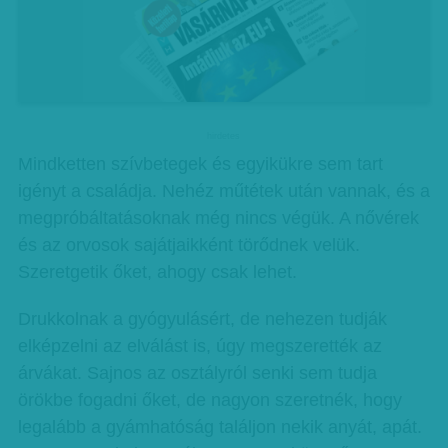
hirdetes
Mindketten szívbetegek és egyikükre sem tart
igényt a családja. Nehéz műtétek után vannak, és a
megpróbáltatásoknak még nincs végük. A nővérek
és az orvosok sajátjaikként törődnek velük.
Szeretgetik őket, ahogy csak lehet.
Drukkolnak a gyógyulásért, de nehezen tudják
elképzelni az elválást is, úgy megszerették az
árvákat. Sajnos az osztályról senki sem tudja
örökbe fogadni őket, de nagyon szeretnék, hogy
legalább a gyámhatóság találjon nekik anyát, apát.