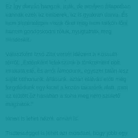
Ez így durván hangzik, írják, de amilyen állapotban
vannak ezek az emberek, az is gyakran durva. És
nem sintértelepre viszik őket meg nem tarkón lőni,
hanem gondoskodni róluk, nyugtatnak meg
mindenkit.
Válaszként Izsó Zita versét idézem a Kossuth
térről: „Esténként lefekszünk a tönkrement bolt
kirakata elé, és arról álmodunk, egyszer talán lesz
saját otthonunk, állásunk, aztán elalvás előtt még
forgolódunk egy kicsit a közös takarónk alatt, mint
az elütött őz hasában a soha meg nem születő
magzatok.”
Innen is lehet nézni, onnan is.
Tisztességgel is lehet azt mondani, hogy jobb egy