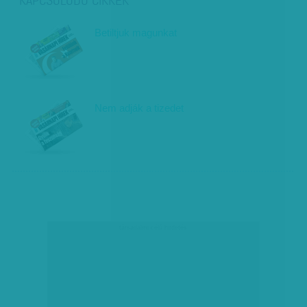
Betiltjuk magunkat
Nem adják a tizedet
társadalmi célú hirdetés