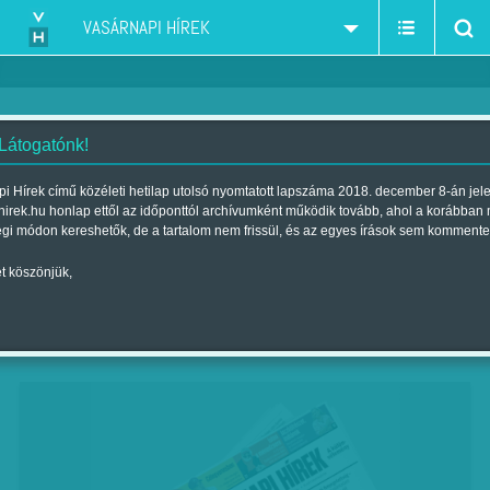
VASÁRNAPI HÍREK
 Látogatónk!
Sír az utca
i Hírek című közéleti hetilap utolsó nyomtatott lapszáma 2018. december 8-án jel
hirek.hu honlap ettől az időponttól archívumként működik tovább, ahol a korábban
Szerző:
Nagy N. Péter
| Megjelent a 2018. október 20.-i lapszámban
égi módon kereshetők, de a tartalom nem frissül, és az egyes írások sem kommente
t köszönjük,
Áron egy-, Zsombor másfél éves. A győri Petz
Aladár Kórház gyerekintenzív osztályán
cseperednek.