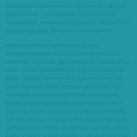
tisztességes lakatosmunkát már nem tud végezni.
Feljött Pestre… ez lett belőle. Hajléktalanság.
Könnyek közt mondta el a történetét – talán először
sírt önmaga miatt. Öregszem, mentegetőzik.
Medgyesi Róbert hajléktalan a törvény
hatálybalépésének napján írt nyílt levelet Orbán
Viktornak. A 37 éves agrármérnök 11 hónapja él az
utcán. Kisfiát már elvette tőle a gyámhatóság. Jó
állása, dolgozó felesége volt, gyereket, nagyobb
lakást szerettek volna, felvettek nyolcmillió forint
frankhitelt. A gyerek megszületett, de kevéssel
később a feleség súlyosan megbetegedett. Az ő
keresete kiesett, a törlesztőrészlet vadul ment fel.
Két éve elment a feleség, a férfi magára maradt a
gyerekkel és a hitellel, amivel már nem bírt. A bank
elvitte a lakást, a gyámhivatal a gyereket. Egy ideig