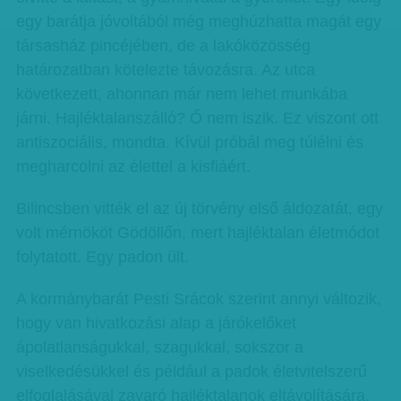
egy barátja jóvoltából még meghúzhatta magát egy
társasház pincéjében, de a lakóközösség
határozatban kötelezte távozásra. Az utca
következett, ahonnan már nem lehet munkába
járni. Hajléktalanszálló? Ő nem iszik. Ez viszont ott
antiszociális, mondta. Kívül próbál meg túlélni és
megharcolni az élettel a kisfiáért.
Bilincsben vitték el az új törvény első áldozatát, egy
volt mérnököt Gödöllőn, mert hajléktalan életmódot
folytatott. Egy padon ült.
A kormánybarát Pesti Srácok szerint annyi változik,
hogy van hivatkozási alap a járókelőket
ápolatlanságukkal, szagukkal, sokszor a
viselkedésükkel és például a padok életvitelszerű
elfoglalásával zavaró hajléktalanok eltávolítására.