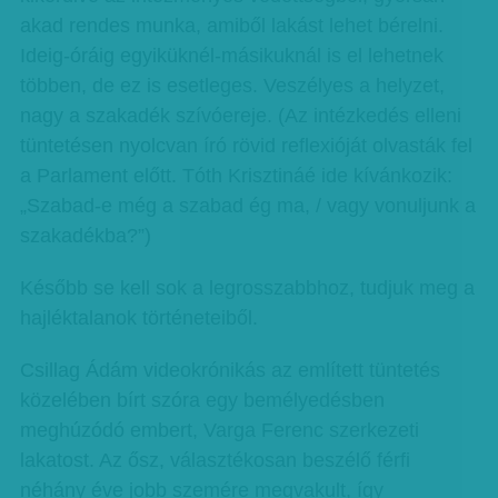
akad rendes munka, amiből lakást lehet bérelni.
Ideig-óráig egyiküknél-másikuknál is el lehetnek
többen, de ez is esetleges. Veszélyes a helyzet,
nagy a szakadék szívóereje. (Az intézkedés elleni
tüntetésen nyolcvan író rövid reflexióját olvasták fel
a Parlament előtt. Tóth Krisztináé ide kívánkozik:
„Szabad-e még a szabad ég ma, / vagy vonuljunk a
szakadékba?”)
Később se kell sok a legrosszabbhoz, tudjuk meg a
hajléktalanok történeteiből.
Csillag Ádám videokrónikás az említett tüntetés
közelében bírt szóra egy bemélyedésben
meghúzódó embert, Varga Ferenc szerkezeti
lakatost. Az ősz, választékosan beszélő férfi
néhány éve jobb szemére megvakult, így