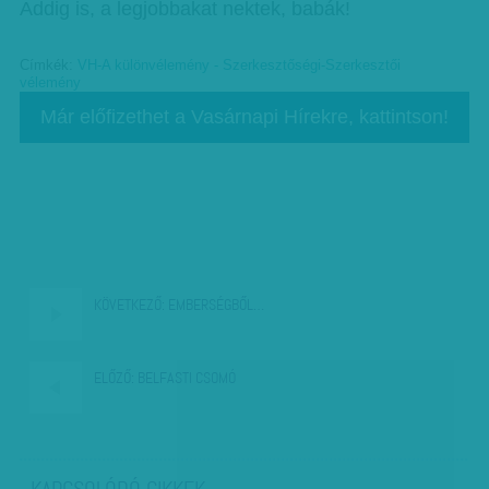
Addig is, a legjobbakat nektek, babák!
Címkék:
VH-A különvélemény - Szerkesztőségi-Szerkesztői
vélemény
Már előfizethet a Vasárnapi Hírekre, kattintson!
KÖVETKEZŐ:
EMBERSÉGBŐL…
ELŐZŐ:
BELFASTI CSOMÓ
KAPCSOLÓDÓ CIKKEK