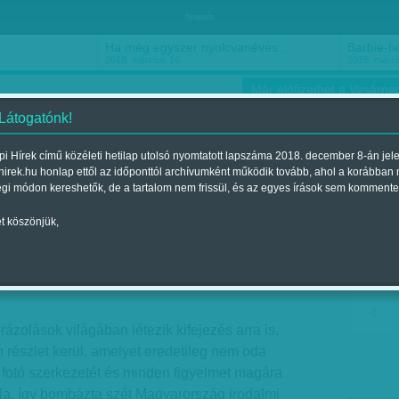
hirdetés
Ha még egyszer nyolcvanéves…
Barbie-h
2018. március 16.
2018. márci
Már előfizethet a Vasárnap
 Látogatónk!
i Hírek című közéleti hetilap utolsó nyomtatott lapszáma 2018. december 8-án jel
hirek.hu honlap ettől az időponttól archívumként működik tovább, ahol a korábban
ókusz
Szerintem
Ízlés
Sport
égi módon kereshetők, de a tartalom nem frissül, és az egyes írások sem kommente
t köszönjük,
i: Beszorult a macska
jelent a 2015. október 03.-i lapszámban
brázolások világában létezik kifejezés arra is,
 részlet kerül, amelyet eredetileg nem oda
a fotó szerkezetét és minden figyelmet magára
a, így bombázta szét Magyarország irodalmi