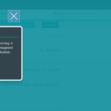
ősnők nőnapra
Megtáncoltatott Oscar-szobor
us 16.
2018. március 16.
i Hírekre, kattintson!
Kutatás
magyar
ent meg. A
start
 megjelent
Keresés
lhetőek.
stop
KÖVETKEZŐ:
SÁNDOR ZSUZSA: RÉG LEHETNE
ÍTÉLET
ELŐZŐ:
HETI ABSZURD: LOBBIZNI TUDNI KELL