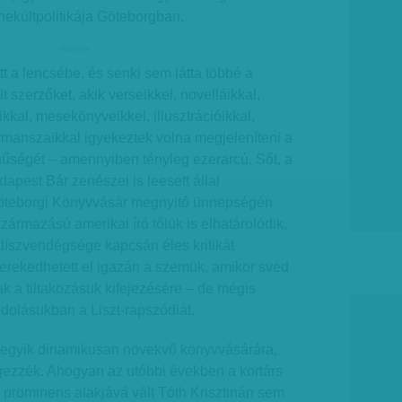
nekültpolitikája Göteborgban.
hirdetes
tt a lencsébe, és senki sem látta többé a
 szerzőket, akik verseikkel, novelláikkal,
ikkal, mesekönyveikkel, illusztrációikkal,
rmanszaikkal igyekeztek volna megjeleníteni a
nűségét – amennyiben tényleg ezerarcú. Sőt, a
apest Bár zenészei is leesett állal
 Göteborgi Könyvvásár megnyitó ünnepségén
rmazású amerikai író tőlük is elhatárolódik,
íszvendégsége kapcsán éles kritikát
erekedhetett el igazán a szemük, amikor svéd
tak a tiltakozásuk kifejezésére – de mégis
ndolásukban a Liszt-rapszódiát.
 egyik dinamikusan növekvő könyvvásárára,
ezzék. Ahogyan az utóbbi években a kortárs
 prominens alakjává vált Tóth Krisztinán sem