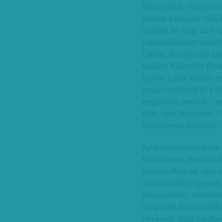
láttam mást, mint konce
amikor a magyar nőírók 
mutatta be vagy az Any
Hasonlóképpen szakmai 
Dániel, Krusovszky Dé
Katalin, Kukorelly En
Endre, Ladik Katalin é
zavar uralkodott el a r
negyvenöt percből – m
több, sem kevesebb – 
kénytelenek beszélni.
Az eseményeket évek ó
kárörömmel, bosszúsá
szabadulhatnak attól 
csatamezőket nyernek 
helyszíneivel, miközb
megbízott Balassi Inté
hevernek igazi halott