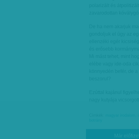
polarizált és átpolitiz
zavarodottan kóválygó
De ha nem akarjuk mag
gondoljuk el úgy az egé
ellenzéki egér kicsis
és erősebb kormánymac
Mi mást tehet, mint hog
elébe vagy ide-oda cik
könnyedén befér, de a
beszorul?
Ezúttal kajánul figyel
nagy kutyája vicsorgott
Címkék:
magyar irodalom
,
botrány
Már előfize