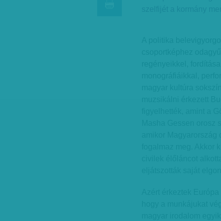
szelfijét a kormány me
A politika belevigyorgo
csoportképhez odagyűlt
regényeikkel, fordítása
monográfiáikkal, perfo
magyar kultúra sokszí
muzsikálni érkezett Bud
figyelhették, amint a
Masha Gessen orosz szá
amikor Magyarország d
fogalmaz meg. Akkor k
civilek élőláncot alkot
eljátszották saját elgo
Azért érkeztek Európa
hogy a munkájukat vég
magyar irodalom egyik