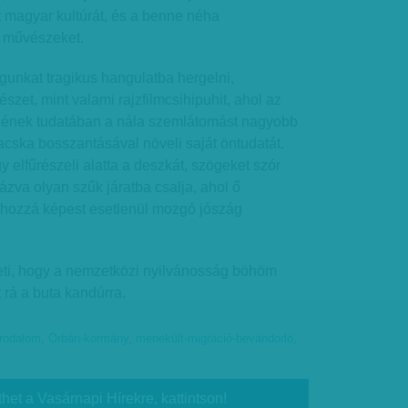
ált magyar kultúrát, és a benne néha
 művészeket.
unkat tragikus hangulatba hergelni,
szet, mint valami rajzfilmcsihipuhit, ahol az
égének tudatában a nála szemlátomást nagyobb
ska bosszantásával növeli saját öntudatát.
y elfűrészeli alatta a deszkát, szögeket szór
ázva olyan szűk járatba csalja, ahol ő
 hozzá képest esetlenül mozgó jószág
heti, hogy a nemzetközi nyilvánosság böhöm
 rá a buta kandúrra.
irodalom
,
Orbán-kormány
,
menekült-migráció-bevándorló
,
thet a Vasárnapi Hírekre, kattintson!