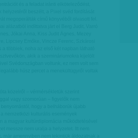
ntrációt és a feladat iránti elköteleződést,
helyzetéről beszélt, a Pixel svéd fordítását
át megoperálták című könyvéből olvasott fel.
alázatból indíttatva járt el Berg Judit, Varró
nes, Jókai Anna, Kiss Judit Ágnes, Mezey
dre, Lipcsey Emőke, Vincze Ferenc, Szkárosi
s a többiek, noha az első két napban látható
észtvevőkön, akik a szemináriumokra kijelölt
ivel Svédországban voltunk, ez nem volt sem
legalább húsz percet a menekültügyről voltak
ta közelről – vérmérsékletük szerint
ggal vagy szomorúan – figyelők nem
a benyomástól, hogy a belháborúk újabb
a nemzetközi kulturális események
en a magyar kultúrdiplomácia működtetésével
zet messze nem uralja a helyzetet. Itt nem
ak, már amennyiben nem tekintjük áldozatnak a