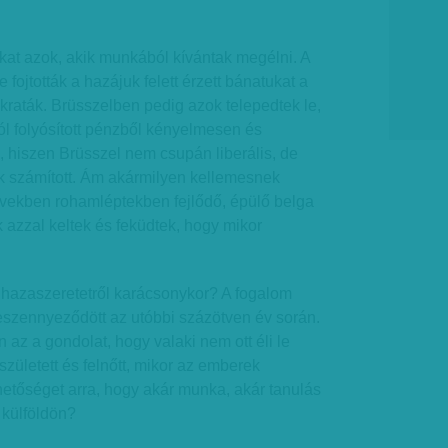
ukat azok, akik munkából kívántak megélni. A
 fojtották a hazájuk felett érzett bánatukat a
raták. Brüsszelben pedig azok telepedtek le,
ól folyósított pénzből kényelmesen és
, hiszen Brüsszel nem csupán liberális, de
k számított. Ám akármilyen kellemesnek
években rohamléptekben fejlődő, épülő belga
 azzal keltek és feküdtek, hogy mikor
hazaszeretetről karácsonykor? A fogalom
 beszennyeződött az utóbbi százötven év során.
 az a gondolat, hogy valaki nem ott éli le
gszületett és felnőtt, mikor az emberek
hetőséget arra, hogy akár munka, akár tanulás
 külföldön?