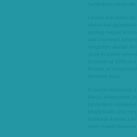
hazájukban körülvette.
London felé vették útj
párizsi élet gyönyöreibe
gazdag magyar arisztok
akik a kevéske otthonr
nyugodtan akartak élni
olcsó és békés helyne
bizonyult az 1850-es 
főváros, az emigránsok
térhetnek haza.
Ki beszél manapság a 
kiürült, ellaposodott,
Kit érintene érzékenyen
felnőtt életét, ahol me
tudatosan keresik a le
révén éveket töltsenek