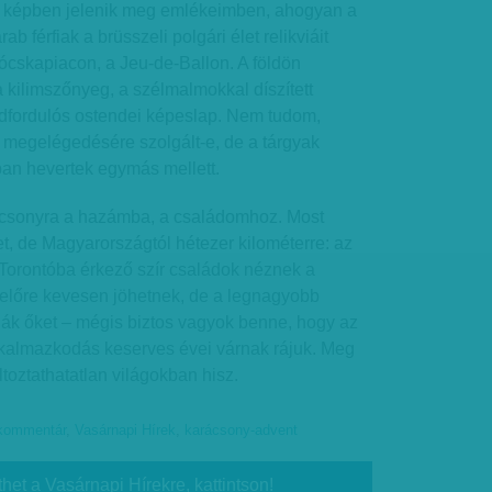
a képben jelenik meg emlékeimben, ahogyan a
ab férfiak a brüsszeli polgári élet relikviáit
i ócskapiacon, a Jeu-de-Ballon. A földön
 kilimszőnyeg, a szélmalmokkal díszített
dfordulós ostendei képeslap. Nem tudom,
megelégedésére szolgált-e, de a tárgyak
an hevertek egymás mellett.
ácsonyra a hazámba, a családomhoz. Most
, de Magyarországtól hétezer kilométerre: az
ő Torontóba érkező szír családok néznek a
yelőre kevesen jöhetnek, de a legnagyobb
ják őket – mégis biztos vagyok benne, hogy az
alkalmazkodás keserves évei várnak rájuk. Meg
toztathatatlan világokban hisz.
kommentár
,
Vasárnapi Hírek
,
karácsony-advent
thet a Vasárnapi Hírekre, kattintson!