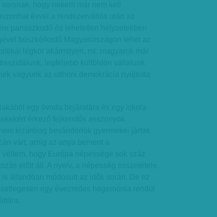
 a sorsnak, hogy nekem már nem kell
szonhat évvel a rendszerváltás után az
ére panaszkodó és lehetetlen helyzetekben
ségével büszkélkedő Magyarországon lehet az
olitikai légkör akármilyen, mi, magyarok már
sszidálunk, legfeljebb külföldön vállalunk
nek vagyunk az otthoni demokrácia nyújtotta
blakából egy óvoda bejáratára és egy iskola
erekekért érkező fejkendős asszonyok
dnem kizárólag bevándorlók gyermekei jártak
utcán várt, amíg az anya bement a
ni véltem, hogy Európa népessége sok száz
ozás előtt áll. A nyelv, a népesség összetétele,
 is állandóan módosult az idők során. De ez
esetlegesen egy évezredes hegemónia rendül
ttára.