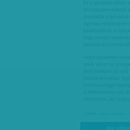
Ez a gondolat abban 
téli hidegben didergő ar
árusították a belváros
egymás mellett hever a
kávédaráló és a száza
hogy mindez mindenki 
békében és harmóniáb
Akkor hazatértem kar
velük várom az ünnepet
itteni hírekben az els
fotósok lencséibe. Eg
szívélyességgel fogad
új feltételekhez való 
mindenkire, aki megvál
Címkék:
magyar irodalom
,
Már előfize