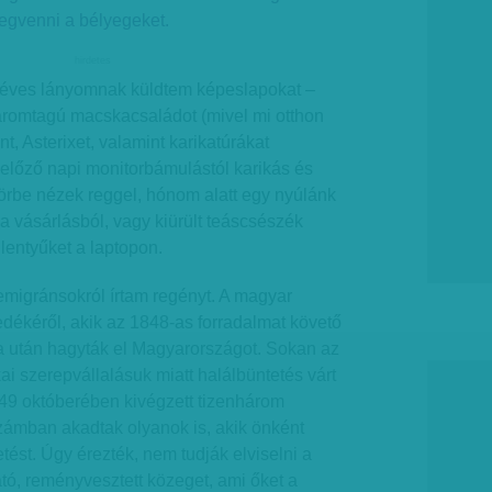
egvenni a bélyegeket.
hirdetes
téves lányomnak küldtem képeslapokat –
háromtagú macskacsaládot (mivel mi otthon
t, Asterixet, valamint karikatúrákat
előző napi monitorbámulástól karikás és
örbe nézek reggel, hónom alatt egy nyúlánk
a vásárlásból, vagy kiürült teáscsészék
lentyűket a laptopon.
migránsokról írtam regényt. A magyar
dékéről, akik az 1848-as forradalmat követő
 után hagyták el Magyarországot. Sokan az
kai szerepvállalásuk miatt halálbüntetés várt
849 októberében kivégzett tizenhárom
zámban akadtak olyanok is, akik önként
tést. Úgy érezték, nem tudják elviselni a
ató, reményvesztett közeget, ami őket a