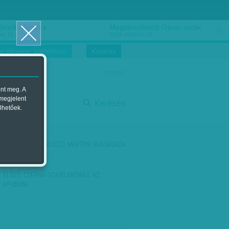
ősnők nőnapra
Megtáncoltatott Oscar-szobor
us 16.
2018. március 16.
i Hírekre, kattintson!
Kutatás
magyar
ent meg. A
start
 megjelent
Keresés
lhetőek.
stop
KÖVETKEZŐ:
GERLÓCZY MÁRTON: GUASACACA
ELŐZŐ:
CSERNA-SZABÓ ANDRÁS: AZ
APUBABA