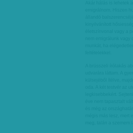
Akár hálás is lehetek
emigrálnom. Hiszen hu
állandó balszerencséj
kinyilvánított hősies
életszínvonal vagy a p
nem emigrálunk vagy di
munkát, ha elégedetle
feltételekkel.
A brüsszeli írólakás a
udvarára láttam. A gy
külsejéből ítélve, maj
oda. A két testvér az 
legkisebbekért. Sejte
éve nem tapasztalt vált
és még az országhatár
mégis más lesz, mert 
meg, talán a szemem lá