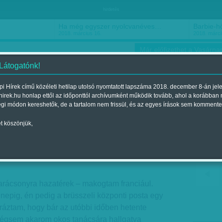
hirdetés
Ha még egyszer nyolcvanéves…
Barbie-h
2018. március 16.
2018. márci
Már előfizethet a Vasárnap
 Látogatónk!
i Hírek című közéleti hetilap utolsó nyomtatott lapszáma 2018. december 8-án jel
hirek.hu honlap ettől az időponttól archívumként működik tovább, ahol a korábban
ókusz
Szerintem
Ízlés
Sport
égi módon kereshetők, de a tartalom nem frissül, és az egyes írások sem kommente
t köszönjük,
i: Haza, karácsonykor
jelent a 2015. december 19.-i lapszámban
Karácsonyra hazatérek – makogtam franciául.
nnepig, én pedig a brüsszeli központi posta egy
áztam, hogy bár az utóbbi időben hetente
 mégsem akarom okos tanácsára hallgatva