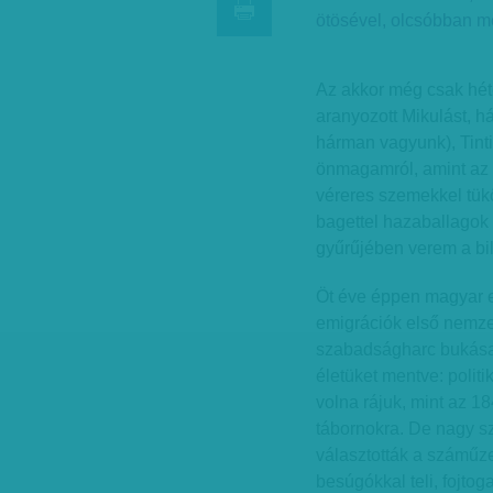
ötösével, olcsóbban m
Az akkor még csak hé
aranyozott Mikulást, 
hárman vagyunk), Tintin
önmagamról, amint az 
véreres szemekkel tük
bagettel hazaballagok 
gyűrűjében verem a bil
Öt éve éppen magyar e
emigrációk első nemze
szabadságharc bukása
életüket mentve: politi
volna rájuk, mint az 1
tábornokra. De nagy s
választották a száműze
besúgókkal teli, fojtog