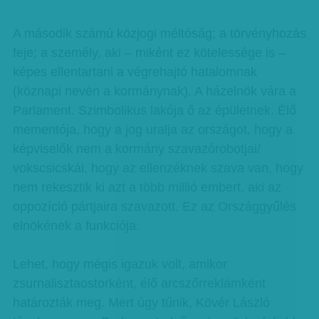
A második számú közjogi méltóság; a törvényhozás
feje; a személy, aki – miként ez kötelessége is –
képes ellentartani a végrehajtó hatalomnak
(köznapi nevén a kormánynak). A házelnök vára a
Parlament. Szimbolikus lakója ő az épületnek. Élő
mementója, hogy a jog uralja az országot, hogy a
képviselők nem a kormány szavazórobotjai/
vokscsicskái, hogy az ellenzéknek szava van, hogy
nem rekesztik ki azt a több millió embert, aki az
oppozíció pártjaira szavazott. Ez az Országgyűlés
elnökének a funkciója.
Lehet, hogy mégis igazuk volt, amikor
zsurnalisztaostorként, élő arcszőrreklámként
határozták meg. Mert úgy tűnik, Kövér László