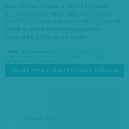
házelnöki könyvtárában a házelnöki kandalló
mellett a házelnöki fotelbe süllyedve házelnöki
rendelet fogalmazni arról, hogy amikor az ellenzék
beszél, a nemzeti takarékosság jegyében
kapcsolják ki a fűtést és a világítást.
Címkék:
VH-A különvélemény - Szerkesztőségi-Szerkesztői
vélemény
,
Kövér László
,
Országgyűlés Hivatala
,
Országgyűlés -
képviselők
,
kommentár
,
Vasárnapi Hírek
Már előfizethet a Vasárnapi Hírekre, kattintson!
KÖVETKEZŐ:
MEGÁLLJ, MEGÁLLJ,…