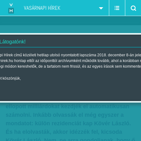
VASÁRNAPI HÍREK
 Látogatónk!
Szerkesztőségi vélemény: Egy
i Hírek című közéleti hetilap utolsó nyomtatott lapszáma 2018. december 8-án jel
hirek.hu honlap ettől az időponttól archívumként működik tovább, ahol a korábban
új ház elnöke
égi módon kereshetők, de a tartalom nem frissül, és az egyes írások sem kommente
Szerző:
Szerkesztőségi vélemény
| Megjelent a 2017. április 01.-i
t köszönjük,
lapszámban
Külön rezidenciát kap Kövér László. Nem, ne az
ellopott milliárdokat kezdjék el automatikusan
számolni. Inkább olvassák el még egyszer a
mondatot: külön rezidenciát kap Kövér László.
És ha elolvasták, akkor idézzék fel, kicsoda
Kövér László. Nem, ne arra gondoljanak, hogy ő