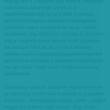
tényleg nem a „Parlament első embere”, legfeljebb
csak fizetési kategóriája szerint az. A
házelnökségből csak a ház érdekli. A mindjárt
beköltözhető ingatlan történelmi külsőségekkel
cifrálkodik majd a Kossuth téren, és az emeleti
rezidencián négy hálószoba, könyvtár és díszterem
adja a megfelelő életés hátteret Kövér Lászlónak.
Aki nemcsak hálni jár ide, hiszen a hivatalos
indoklás szerint fogadásra/tárgyalásokra egyaránt
alkalmasnak kell lennie a házelnöki szálláshelynek.
Ha úgy tetszik, Kövér László fél lábbal kivonul a
parlamentből.
Szimbolikus lépés ez, azt üzeni: nem az eszme és
az intézmény számít, csak a személy és a hatalom.
A kapitány – kötelesség és szokás szerint – utoljára
hagyja el a süllyedő hajót. Kérdés, hogy Kövér