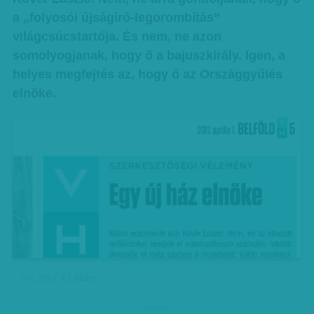
a „folyosói újságíró-legorombítás”
világcsúcstartója. És nem, ne azon
somolyogjanak, hogy ő a bajuszkirály. Igen, a
helyes megfejtés az, hogy ő az Országgyűlés
elnöke.
VH, 2017. 13. szám
hirdetes