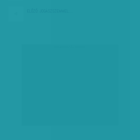
ELŐZŐ:
JOGÁSZSZEMMEL:…
társadalmi célú hirdetés