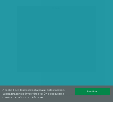
hirdetés
A cookie-k segítenek szolgáltatásaink biztosításában.
Rendben!
Szolgáltatásaink igénybe vételével Ön beleegyezik a
Copyright (C) 2026, XXI század Média Kft. Az oldal szerzői jogi oltalom alatt áll.
cookie-k használatába.
- Részletek