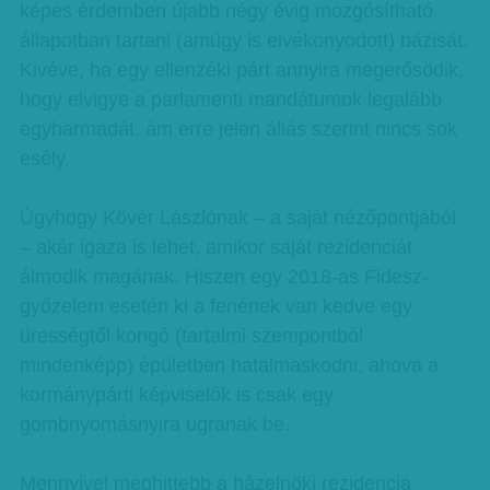
képes érdemben újabb négy évig mozgósítható
állapotban tartani (amúgy is elvékonyodott) bázisát.
Kivéve, ha egy ellenzéki párt annyira megerősödik,
hogy elvigye a parlamenti mandátumok legalább
egyharmadát, ám erre jelen állás szerint nincs sok
esély.
Úgyhogy Kövér Lászlónak – a saját nézőpontjából
– akár igaza is lehet, amikor saját rezidenciát
álmodik magának. Hiszen egy 2018-as Fidesz-
győzelem esetén ki a fenének van kedve egy
ürességtől kongó (tartalmi szempontból
mindenképp) épületben hatalmaskodni, ahova a
kormánypárti képviselők is csak egy
gombnyomásnyira ugranak be.
Mennyivel meghittebb a házelnöki rezidencia