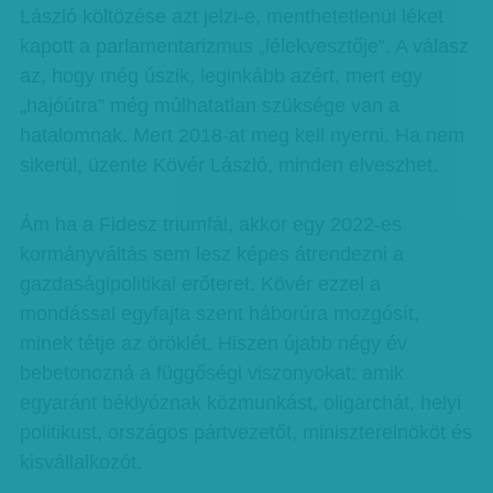
László költözése azt jelzi-e, menthetetlenül léket
kapott a parlamentarizmus „lélekvesztője”. A válasz
az, hogy még úszik, leginkább azért, mert egy
„hajóútra” még múlhatatlan szüksége van a
hatalomnak. Mert 2018-at meg kell nyerni. Ha nem
sikerül, üzente Kövér László, minden elveszhet.
Ám ha a Fidesz triumfál, akkor egy 2022-es
kormányváltás sem lesz képes átrendezni a
gazdaságipolitikai erőteret. Kövér ezzel a
mondással egyfajta szent háborúra mozgósít,
minek tétje az öröklét. Hiszen újabb négy év
bebetonozná a függőségi viszonyokat: amik
egyaránt béklyóznak közmunkást, oligarchát, helyi
politikust, országos pártvezetőt, miniszterelnököt és
kisvállalkozót.