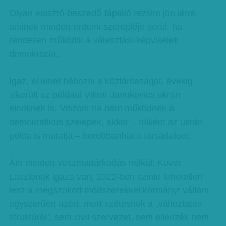
Olyan elosztó-beszedő-tápláló rezsim jön létre,
aminek minden érdemi szereplője sérül, ha
rendesen működik a választási-képviseleti
demokrácia.
Igaz, el lehet bábozni a köztársaságot, évekig
sikerült ez például Viktor Janukovics ukrán
elnöknek is. Viszont ha nem működnek a
demokratikus szelepek, akkor – miként az ukrán
példa is mutatja – berobbanhat a társadalom.
Ám minden vészmadárkodás nélkül: Kövér
Lászlónak igaza van, 2022-ben szinte lehetetlen
lesz a megszokott módszerekkel kormányt váltani,
egyszerűen azért, mert szétesnek a „változtatás
struktúrái”, sem civil szervezet, sem ellenzék nem