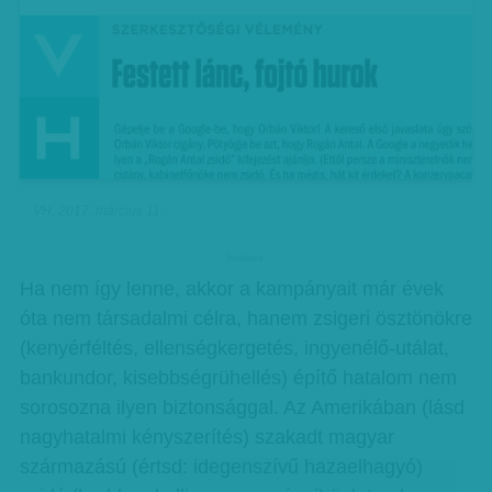
VH, 2017. március 11.
hirdetes
Ha nem így lenne, akkor a kampányait már évek
óta nem társadalmi célra, hanem zsigeri ösztönökre
(kenyérféltés, ellenségkergetés, ingyenélő-utálat,
bankundor, kisebbségrühellés) építő hatalom nem
sorosozna ilyen biztonsággal. Az Amerikában (lásd
nagyhatalmi kényszerítés) szakadt magyar
származású (értsd: idegenszívű hazaelhagyó)