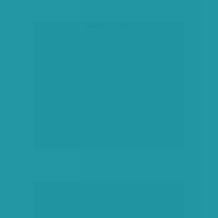
társadalmi célú hirdetés
hirdetés