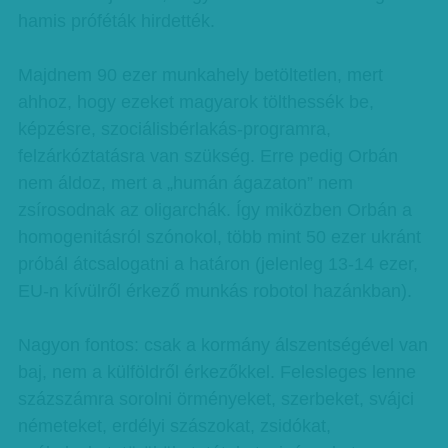
hamis próféták hirdették.
Majdnem 90 ezer munkahely betöltetlen, mert
ahhoz, hogy ezeket magyarok tölthessék be,
képzésre, szociálisbérlakás-programra,
felzárkóztatásra van szükség. Erre pedig Orbán
nem áldoz, mert a „humán ágazaton” nem
zsírosodnak az oligarchák. Így miközben Orbán a
homogenitásról szónokol, több mint 50 ezer ukránt
próbál átcsalogatni a határon (jelenleg 13-14 ezer,
EU-n kívülről érkező munkás robotol hazánkban).
Nagyon fontos: csak a kormány álszentségével van
baj, nem a külföldről érkezőkkel. Felesleges lenne
százszámra sorolni örményeket, szerbeket, svájci
németeket, erdélyi szászokat, zsidókat,