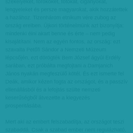
székelyeket, törököket, tótokat, cigányokat,
lengyeleket és persze magyarokat, akik hozzátettek
a hazához. Tizenhárom etnikum vére zubog az
ország ereiben. Újkori történelmünk azt bizonyítja:
mindenki élni akart benne és érte – nem pedig
kisajátítani. Nem az egyén fontos, az ország: ezt
szavalta Petőfi Sándor a Nemzeti Múzeum
lépcsőjén, ezt dörögték Bem József ágyúi Erdély
sarában, ezt próbálta megfojtani a Damjanich
János nyakán megfeszülő kötél. És ezt ismerte fel
Deák, amikor kézen fogta az országot, és a passzív
ellenállásból és a lefojtás szülte nemzeti
keserűségből átvezette a kiegyezés
prosperitásába.
Mert aki az embert felszabadítja, az országot teszi
szabaddá. Csak a szabad ember nem regulázható,