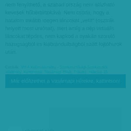
nem fenyíthető, a szabad ország nem alázható
kevesek hűbérbirtokává. Nem csoda, hogy a
hatalom inkább idegen láncokat „vetít” (osztrák
helyett most uniósat), mert amíg a nép virtuális
láncokat tépdes, nem kapkod a nyakán szoruló
hazugságból és kiábrándultságból szőtt fojtóhurok
után.
Címkék:
VH-A különvélemény - Szerkesztőségi-Szerkesztői
vélemény
,
kommentár
,
Vasárnapi Hírek
,
Fókusz
,
március 15.
Már előfizethet a Vasárnapi Hírekre, kattintson!