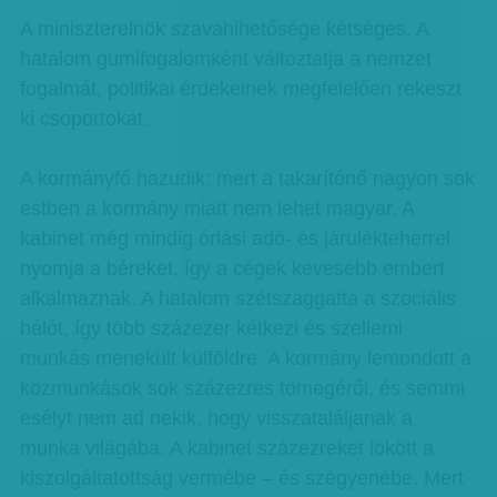
A miniszterelnök szavahihetősége kétséges. A
hatalom gumifogalomként változtatja a nemzet
fogalmát, politikai érdekeinek megfelelően rekeszt
ki csoportokat.
A kormányfő hazudik: mert a takarítónő nagyon sok
estben a kormány miatt nem lehet magyar. A
kabinet még mindig óriási adó- és járulékteherrel
nyomja a béreket, így a cégek kevesebb embert
alkalmaznak. A hatalom szétszaggatta a szociális
hálót, így több százezer kétkezi és szellemi
munkás menekült külföldre. A kormány lemondott a
közmunkások sok százezres tömegéről, és semmi
esélyt nem ad nekik, hogy visszataláljanak a
munka világába. A kabinet százezreket lökött a
kiszolgáltatottság vermébe – és szégyenébe. Mert