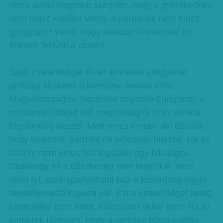
nincs annál nagyobb szégyen, hogy a gyerekednek
nem tudsz kabátot venni, a párodnak nem tudsz
gyógyszert venni, hogy sokszor éhesen kel és
éhesen fekszik a család.
Saját csalárdságát és az emberek szégyenét
próbálja kitakarni a kormány, amikor erős
Magyarországról, hazánkat majmoló Európáról, a
mindennél többet érő magyarságról (mint etnikai
fogalomról) beszél. Mert nincs ember, aki elbírná,
hogy valamire, bármire ne lehessen büszke. Ha az
életére nem lehet, hát legalább egy hitvilágra.
Csakhogy ez a büszkeség nem teljesít ki, nem
emel fel, csak spanyolfalat húz a keserűség egyre
terebélyesedő kupaca elé. Ezt a keserűséget pedig
kontrollálni nem lehet, különösen akkor nem, ha az
emberek rájönnek, hogy a nemzeti büszkeséget