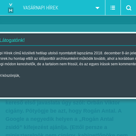
VASÁRNAPI HÍREK
 Látogatónk!
Szerkesztőségi vélemény:
i Hírek című közéleti hetilap utolsó nyomtatott lapszáma 2018. december 8-án jel
hirek.hu honlap ettől az időponttól archívumként működik tovább, ahol a korábban
Festett lánc, fojtó hurok
égi módon kereshetők, de a tartalom nem frissül, és az egyes írások sem kommente
Szerző:
Szerkesztőségi vélemény
| Megjelent a 2017. március 11.-i
t köszönjük,
lapszámban
Gépelje be a Google-be, hogy Orbán Viktor! A
kereső első javaslata úgy szól: Orbán Viktor
cigány. Pötyögje be azt, hogy Rogán Antal. A
Google a negyedik helyen a „Rogán Antal
zsidó” kifejezést ajánlja. (Ettől persze a
miniszterelnök nem cigány, kabinetfőnöke nem