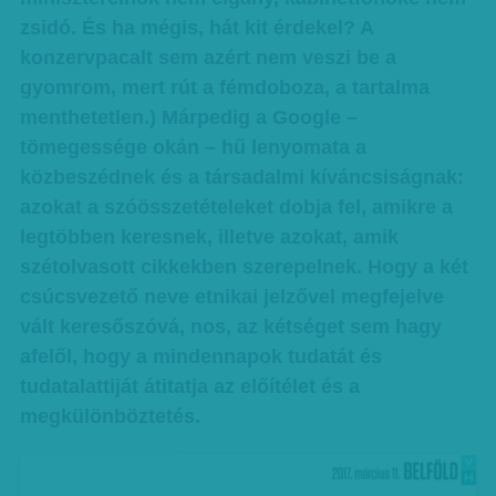
zsidó. És ha mégis, hát kit érdekel? A
konzervpacalt sem azért nem veszi be a
gyomrom, mert rút a fémdoboza, a tartalma
menthetetlen.) Márpedig a Google –
tömegessége okán – hű lenyomata a
közbeszédnek és a társadalmi kíváncsiságnak:
azokat a szóösszetételeket dobja fel, amikre a
legtöbben keresnek, illetve azokat, amik
szétolvasott cikkekben szerepelnek. Hogy a két
csúcsvezető neve etnikai jelzővel megfejelve
vált keresőszóvá, nos, az kétséget sem hagy
afelől, hogy a mindennapok tudatát és
tudatalattiját átitatja az előítélet és a
megkülönböztetés.