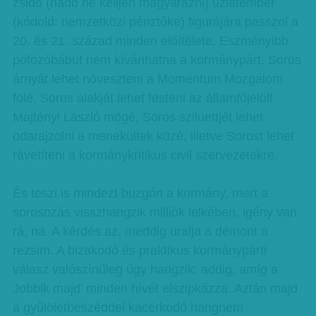
zsidó (hadd ne kelljen magyarázni) üzletember
(kódold: nemzetközi pénztőke) figurájára passzol a
20. és 21. század minden előítélete. Eszményibb
pofozóbábut nem kívánhatna a kormánypárt, Soros
árnyát lehet növeszteni a Momentum Mozgalom
fölé, Soros alakját lehet festeni az államfőjelölt
Majtényi László mögé, Soros sziluettjét lehet
odarajzolni a menekültek közé, illetve Sorost lehet
rávetíteni a kormánykritikus civil szervezetekre.
És teszi is mindezt buzgón a kormány, mert a
sorosozás visszhangzik milliók lelkében, igény van
rá, na. A kérdés az, meddig uralja a démont a
rezsim. A bizakodó és praktikus kormánypárti
válasz valószínűleg úgy hangzik: addig, amíg a
Jobbik majd’ minden hívét elszipkázza. Aztán majd
a gyűlöletbeszéddel kacérkodó hangnem