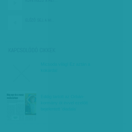
KÖVETKEZŐ:
A HÉT…
ELŐZŐ:
SEJ, A MI…
KAPCSOLÓDÓ CIKKEK
Micsoda világ! Ez aztán a
kokárda!
Eddig tartott az Orbán-
kormány öt évvel ezelőtt
bejelentett 'diadala'