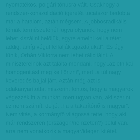
nyomatékos, polgári tónusra vált. Csakhogy a
rendszer-konszolidáció ígéretét tucatszor bedobta
már a hatalom, aztán mégsem. A jobbosradikális
témák természeténél fogva olyanok, hogy nem
lehet kiszállni belőlük, egyre emelni kell a tétet,
addig, amíg végül felfalják „gazdájukat”. És úgy
tűnik, Orbán Viktorra nem lehet rálicitálni. A
miniszterelnök azt találta mondani, hogy „az etnikai
homogenitást meg kell őrizni”, mert „a túl nagy
keveredés bajjal jár”. Aztán még azt is
odakanyarította, miszerint fontos, hogy a magyarok
végezzék itt a munkát, mert ugyan van, aki szerint
ez nem számít, de jó, „ha a takarítónő is magyar”.
Nem vitás, a kormányfő világossá tette, hogy aki
már rendszeren (országon/nemzeten?) belül van,
arra nem vonatkozik a magyar/idegen kitétel.