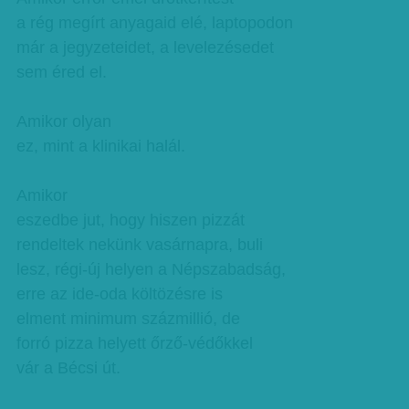
a rég megírt anyagaid elé, laptopodon
már a jegyzeteidet, a levelezésedet
sem éred el.
Amikor olyan
ez, mint a klinikai halál.
Amikor
eszedbe jut, hogy hiszen pizzát
rendeltek nekünk vasárnapra, buli
lesz, régi-új helyen a Népszabadság,
erre az ide-oda költözésre is
elment minimum százmillió, de
forró pizza helyett őrző-védőkkel
vár a Bécsi út.