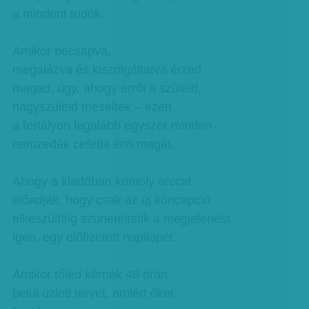
a mindent tudók.
Amikor becsapva,
megalázva és kiszolgáltatva érzed
magad, úgy, ahogy erről a szüleid,
nagyszüleid meséltek – ezen
a fertályon legalább egyszer minden
nemzedék cefetül érzi magát.
Ahogy a kiadóban komoly arccal
előadják, hogy csak az új koncepció
elkészültéig szüneteltetik a megjelenést,
igen, egy előfizetett napilapét.
Amikor tőled kérnek 48 órán
belül üzleti tervet, amiért őket