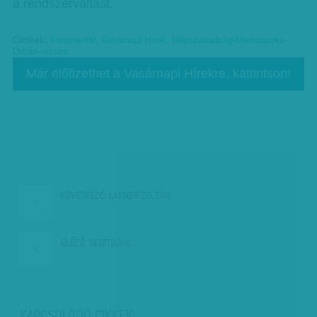
a rendszerváltást.
Címkék:
kommentár
,
Vasárnapi Hírek
,
Népszabadság-Mediaworks-
Orbán-rezsim
Már előfizethet a Vasárnapi Hírekre, kattintson!
KÖVETKEZŐ:
LAKNER ZOLTÁN:…
ELŐZŐ:
SEGÍTSÜNK…
KAPCSOLÓDÓ CIKKEK