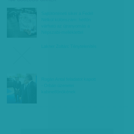
Sajtótörténeti siker a Fedél
Nélkül különszám: hétfőn
várható az újranyomás a
Népszabi-melléklettel
Lakner Zoltán: Ténytelenítés
Rogán Antal feladatot kapott
- Orbán üzenetei
kabinetfőnökének
társadalmi célú hirdetés