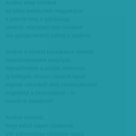
Amikor ellep mindent
az előre bekészített magyarázat
a piacról meg a gazdasági
okokról, miközben már hónapok
óta gazdacseréről suttog a szakma.
Amikor a híreket készakarva elterelő
hadműveletekkel tompítják,
fejleszthetitek a portált, érkeznek
új kollégák, frissen vásárolt lapok
kapnak rekordidő alatt versenyhivatali
engedélyt a beolvadásra – ki
beszél itt eladásról?
Amikor olvasod,
hogy előző napon stadionok
VIP-páholyaiban röhögtek rajtad