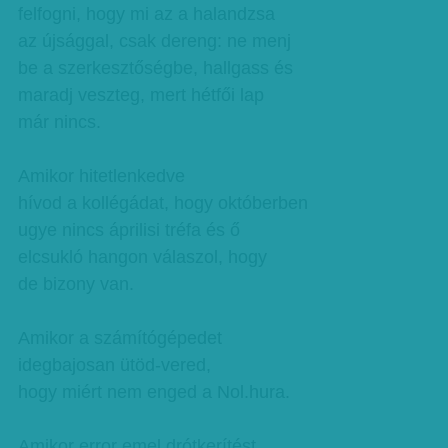
felfogni, hogy mi az a halandzsa
az újsággal, csak dereng: ne menj
be a szerkesztőségbe, hallgass és
maradj veszteg, mert hétfői lap
már nincs.
Amikor hitetlenkedve
hívod a kollégádat, hogy októberben
ugye nincs áprilisi tréfa és ő
elcsukló hangon válaszol, hogy
de bizony van.
Amikor a számítógépedet
idegbajosan ütöd-vered,
hogy miért nem enged a Nol.hura.
Amikor error emel drótkerítést