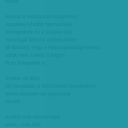
fizetik.
Amikor a bedobozolt motyódhoz
napokkal később hármasával
felengednek és a máskor rád
mosolygó titkárnő cerberusként
áll fölötted, hogy a Népszabadság-feliratú
tollak nem a tieid, s hagyd
itt az írólapokat is.
Amikor ott állsz
két társaddal, a dobozokkal összehányt
terem közepén és egymásra
néztek.
Amikor már könnycsepp
sincs, csak düh.