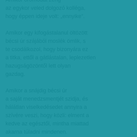
az egykor veled dolgozó kolléga,
hogy éppen ideje volt: „ennyike”.
Amikor egy kifogástalanul öltözött
bécsi úr szájából moslék ömlik, s
te csodálkozol, hogy bizonyára ez
a titka, ettől a gátlástalan, leplezetlen
hazugságözöntől lett olyan
gazdag.
Amikor a snájdig bécsi úr
a saját menedzsmentjét szidja, és
hálátlan viselkedésedet annyira a
szívére veszi, hogy közli: elment a
kedve az egésztől, mintha miattad
akarna túladni mindenen.