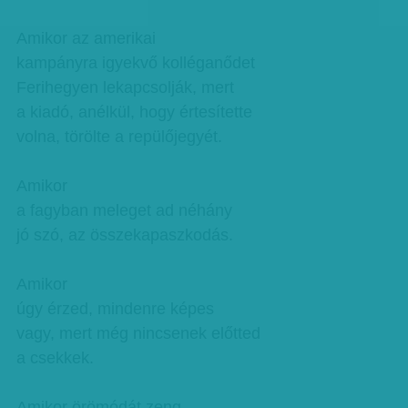
Amikor az amerikai
kampányra igyekvő kolléganődet
Ferihegyen lekapcsolják, mert
a kiadó, anélkül, hogy értesítette
volna, törölte a repülőjegyét.
Amikor
a fagyban meleget ad néhány
jó szó, az összekapaszkodás.
Amikor
úgy érzed, mindenre képes
vagy, mert még nincsenek előtted
a csekkek.
Amikor örömódát zeng