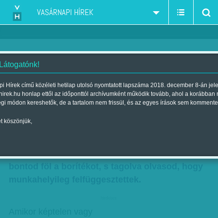
VASÁRNAPI HÍREK
 Látogatónk!
Tamás Ervin: Amikor
i Hírek című közéleti hetilap utolsó nyomtatott lapszáma 2018. december 8-án jel
hirek.hu honlap ettől az időponttól archívumként működik tovább, ahol a korábban
Szerző:
Tamás Ervin
| Megjelent a 2016. október 22.-i lapszámban
égi módon kereshetők, de a tartalom nem frissül, és az egyes írások sem kommente
t köszönjük,
Amikor egy álmos szombat reggel motoros
futár csönget az ajtódon és megrémülsz, hogy
te jóisten, ki halt meg. Amikor remegő kézzel
bontod föl a borítékot, s tagolva olvasod, hogy
munkahelyileg felfüggesztettek.
hirdetes
Amikor képtelen vagy