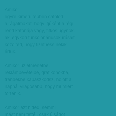
Amikor
egyre kimerültebben cáfolod
a rágalmakat, hogy ifjúként a régi
rend katonája vagy, titkos ügynök,
aki egykori funkcionáriusok írásait
közölted, hogy fizethess nekik
értük.
Amikor üzletmenetbe,
reklámbevételbe, grafikonokba,
trendekbe kapaszkodsz, holott a
napnál világosabb, hogy mi miért
történik.
Amikor azt hitted, semmi
mást nem tettél, csak újságot