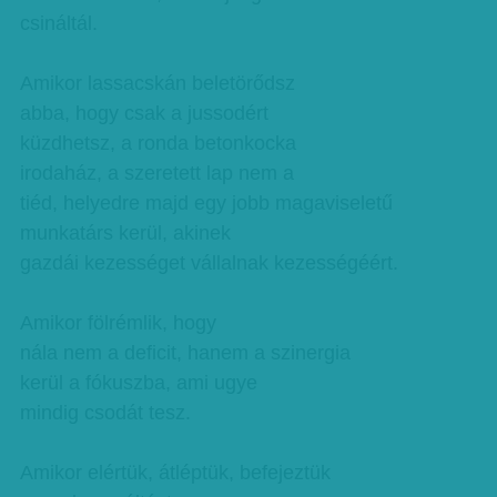
csináltál.
Amikor lassacskán beletörődsz
abba, hogy csak a jussodért
küzdhetsz, a ronda betonkocka
irodaház, a szeretett lap nem a
tiéd, helyedre majd egy jobb magaviseletű
munkatárs kerül, akinek
gazdái kezességet vállalnak kezességéért.
Amikor fölrémlik, hogy
nála nem a deficit, hanem a szinergia
kerül a fókuszba, ami ugye
mindig csodát tesz.
Amikor elértük, átléptük, befejeztük