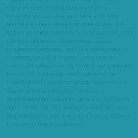
vágyairól, üzletasszonyi tevékenységéről,
mindenről, ami egyelőre távol tartja attól, hogy
teleszülje a világot, amely már e nélkül is az övé.
Közben az ember önkéntelenül is arra gondol, hogy
a timiség tökéletesen szembemegy azzal a
kormánypárti ethosszal, amit ők a nőiség családot
összetartó funkcióiról búgnak – nem csupán
demográfiai értelemben. Vajon miért egy szocialista
képviselőnő indulatosan megfogalmazott, de
indokolt tiltakozása készteti brutális kirohanásra a
Magyar Idők főszerkesztőjét? Merné-e
megbotránkoztató szavakkal illetni a mi Szilárdunk
Vajna Tímeát, aki, mint mondja, a Vajna úrral való
megismerkedése előtt is imádta a Fideszt, és most
sincs semmi baja a rendszerrel?