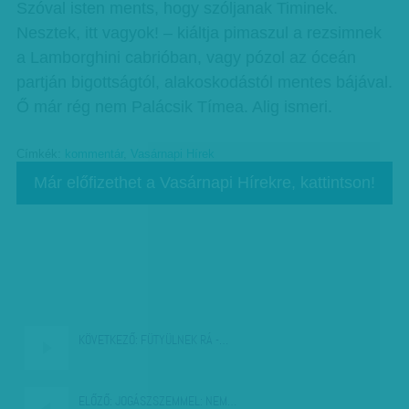
Szóval isten ments, hogy szóljanak Timinek.
Nesztek, itt vagyok! – kiáltja pimaszul a rezsimnek
a Lamborghini cabrióban, vagy pózol az óceán
partján bigottságtól, alakoskodástól mentes bájával.
Ő már rég nem Palácsik Tímea. Alig ismeri.
Címkék:
kommentár
,
Vasárnapi Hírek
Már előfizethet a Vasárnapi Hírekre, kattintson!
KÖVETKEZŐ:
FÜTYÜLNEK RÁ -…
ELŐZŐ:
JOGÁSZSZEMMEL: NEM…