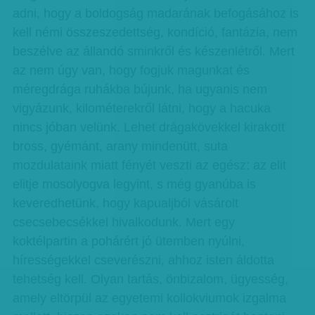
adni, hogy a boldogság madarának befogásához is
kell némi összeszedettség, kondíció, fantázia, nem
beszélve az állandó sminkről és készenlétről. Mert
az nem úgy van, hogy fogjuk magunkat és
méregdrága ruhákba bújunk, ha ugyanis nem
vigyázunk, kilométerekről látni, hogy a hacuka
nincs jóban velünk. Lehet drágakövekkel kirakott
bross, gyémánt, arany mindenütt, suta
mozdulataink miatt fényét veszti az egész: az elit
elitje mosolyogva legyint, s még gyanúba is
keveredhetünk, hogy kapualjból vásárolt
csecsebecsékkel hivalkodunk. Mert egy
koktélpartin a pohárért jó ütemben nyúlni,
hírességekkel cseverészni, ahhoz isten áldotta
tehetség kell. Olyan tartás, önbizalom, ügyesség,
amely eltörpül az egyetemi kollokviumok izgalma