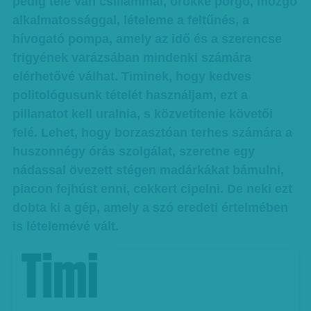
pedig tele van csillámmal, örökké pörgő, mozgó
alkalmatossággal, lételeme a feltűnés, a
hívogató pompa, amely az idő és a szerencse
frigyének varázsában mindenki számára
elérhetővé válhat. Timinek, hogy kedves
politológusunk tételét használjam, ezt a
pillanatot kell uralnia, s közvetítenie követői
felé. Lehet, hogy borzasztóan terhes számára a
huszonnégy órás szolgálat, szeretne egy
nádassal övezett stégen madárkákat bámulni,
piacon fejhúst enni, cekkert cipelni. De neki ezt
dobta ki a gép, amely a szó eredeti értelmében
is lételemévé vált.