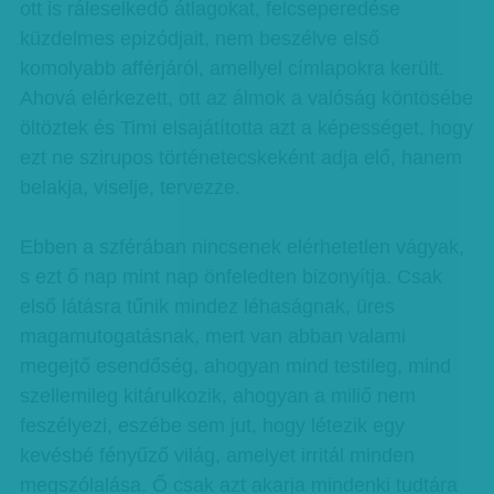
ott is ráleselkedő átlagokat, felcseperedése
küzdelmes epizódjait, nem beszélve első
komolyabb afférjáról, amellyel címlapokra került.
Ahová elérkezett, ott az álmok a valóság köntösébe
öltöztek és Timi elsajátította azt a képességet, hogy
ezt ne szirupos történetecskeként adja elő, hanem
belakja, viselje, tervezze.
Ebben a szférában nincsenek elérhetetlen vágyak,
s ezt ő nap mint nap önfeledten bizonyítja. Csak
első látásra tűnik mindez léhaságnak, üres
magamutogatásnak, mert van abban valami
megejtő esendőség, ahogyan mind testileg, mind
szellemileg kitárulkozik, ahogyan a miliő nem
feszélyezi, eszébe sem jut, hogy létezik egy
kevésbé fényűző világ, amelyet irritál minden
megszólalása. Ő csak azt akarja mindenki tudtára