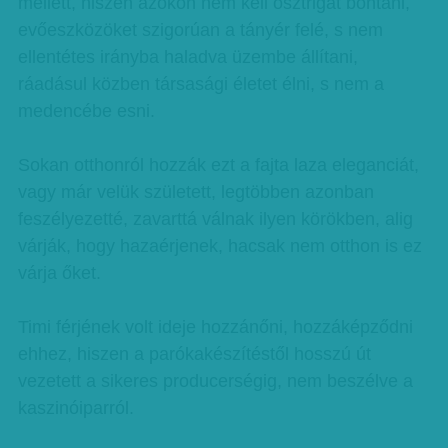
mellett, hiszen azokon nem kell osztrigát bontani,
evőeszközöket szigorúan a tányér felé, s nem
ellentétes irányba haladva üzembe állítani,
ráadásul közben társasági életet élni, s nem a
medencébe esni.
Sokan otthonról hozzák ezt a fajta laza eleganciát,
vagy már velük született, legtöbben azonban
feszélyezetté, zavarttá válnak ilyen körökben, alig
várják, hogy hazaérjenek, hacsak nem otthon is ez
várja őket.
Timi férjének volt ideje hozzánőni, hozzáképződni
ehhez, hiszen a parókakészítéstől hosszú út
vezetett a sikeres producerségig, nem beszélve a
kaszinóiparról.