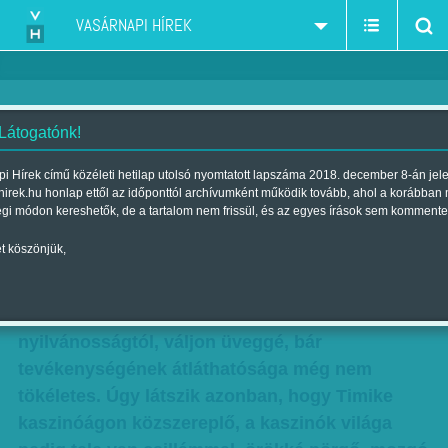
VASÁRNAPI HÍREK
 Látogatónk!
Tamás Ervin: Timi
i Hírek című közéleti hetilap utolsó nyomtatott lapszáma 2018. december 8-án jel
hirek.hu honlap ettől az időponttól archívumként működik tovább, ahol a korábban
Szerző:
Tamás Ervin
| Megjelent a 2017. június 17.-i lapszámban
égi módon kereshetők, de a tartalom nem frissül, és az egyes írások sem kommente
t köszönjük,
Nem tudom, miért nem szólnak Timikének, hogy
hagyja már abba. Cilikét valószínűleg
figyelmeztették, hogy húzódjon hátrébb a
nyilvánosságtól, váljon üveggé, bár
tevékenységének átláthatósága még nem
tökéletes. Úgy látszik azonban, hogy Timike
kaszinóágon közszereplő, a kaszinók világa