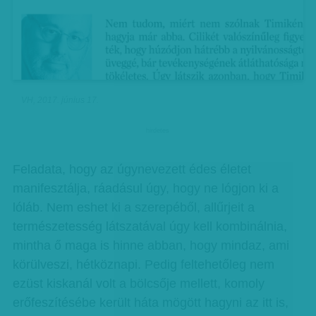
VH, 2017. június 17.
hirdetes
Feladata, hogy az úgynevezett édes életet
manifesztálja, ráadásul úgy, hogy ne lógjon ki a
lóláb. Nem eshet ki a szerepéből, allűrjeit a
természetesség látszatával úgy kell kombinálnia,
mintha ő maga is hinne abban, hogy mindaz, ami
körülveszi, hétköznapi. Pedig feltehetőleg nem
ezüst kiskanál volt a bölcsője mellett, komoly
erőfeszítésébe került háta mögött hagyni az itt is,