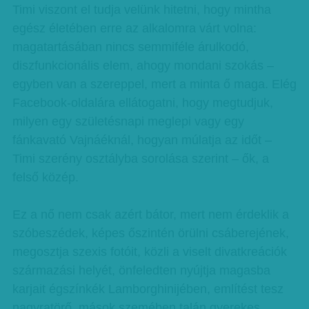
Timi viszont el tudja velünk hitetni, hogy mintha
egész életében erre az alkalomra várt volna:
magatartásában nincs semmiféle árulkodó,
diszfunkcionális elem, ahogy mondani szokás –
egyben van a szereppel, mert a minta ő maga. Elég
Facebook-oldalára ellátogatni, hogy megtudjuk,
milyen egy születésnapi meglepi vagy egy
fánkavató Vajnáéknál, hogyan múlatja az időt –
Timi szerény osztályba sorolása szerint – ők, a
felső közép.
Ez a nő nem csak azért bátor, mert nem érdeklik a
szóbeszédek, képes őszintén örülni csáberejének,
megosztja szexis fotóit, közli a viselt divatkreációk
származási helyét, önfeledten nyújtja magasba
karjait égszínkék Lamborghinijében, említést tesz
nagyratörő, mások szemében talán gyerekes