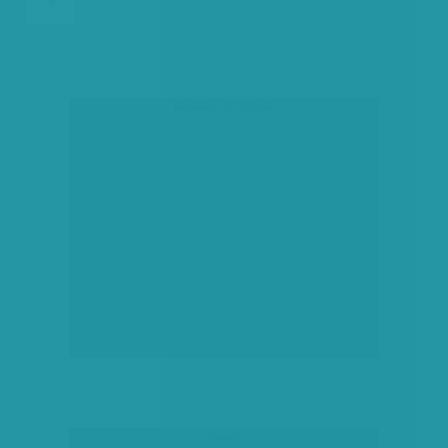
társadalmi célú hirdetés
hirdetés