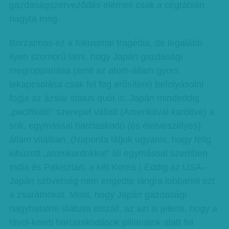
gazdaságszerveződés elemeit csak a cégtáblán
hagyta meg.
Borzalmas ez a fukusimai tragédia, de legalább
ilyen szomorú látni, hogy Japán gazdasági
megroppanása (amit az atom-állam gyors
lekapcsolása csak fel fog erősíteni) befolyásolni
fogja az ázsiai status quót is: Japán mindeddig
„pacifikáló” szerepet vállalt (Amerikával karöltve) a
sok, egymással harciaskodó (és életveszélyes)
állam vitáiban. (Naponta látjuk ugyanis, hogy félig
kihúzott „atomkardokkal” áll egymással szemben
India és Pakisztán, a két Korea.) Eddig az USA–
Japán szövetség nem engedte lángra lobbanni ezt
a zsarátnokot. Most, hogy Japán gazdasági
nagyhatalmi státusa elszáll, az azt is jelenti, hogy a
távol-keleti harciaskodások pillanatok alatt fel