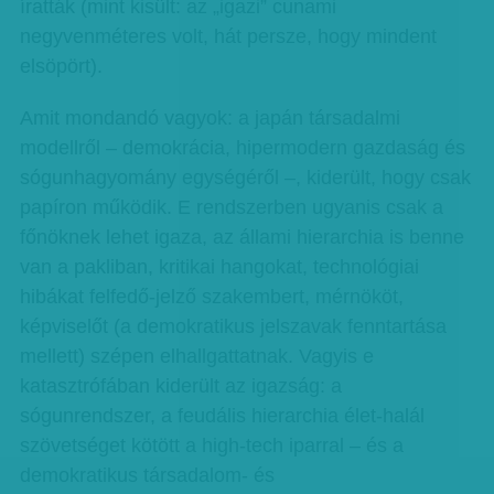
íratták (mint kisült: az „igazi” cunami
negyvenméteres volt, hát persze, hogy mindent
elsöpört).
Amit mondandó vagyok: a japán társadalmi
modellről – demokrácia, hipermodern gazdaság és
sógunhagyomány egységéről –, kiderült, hogy csak
papíron működik. E rendszerben ugyanis csak a
főnöknek lehet igaza, az állami hierarchia is benne
van a pakliban, kritikai hangokat, technológiai
hibákat felfedő-jelző szakembert, mérnököt,
képviselőt (a demokratikus jelszavak fenntartása
mellett) szépen elhallgattatnak. Vagyis e
katasztrófában kiderült az igazság: a
sógunrendszer, a feudális hierarchia élet-halál
szövetséget kötött a high-tech iparral – és a
demokratikus társadalom- és