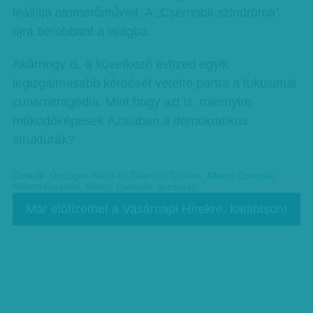
leállítja atomerőműveit. A „Csernobil-szindróma”
újra berobbant a világba.
Akárhogy is, a következő évtized egyik
legizgalmasabb kérdését vetette partra a fukusimai
cunamitragédia. Mint hogy azt is, mennyire
működőképesek Ázsiában a demokratikus
struktúrák?
Címkék:
Országos Rádió és Televízió Testület
,
Alberto Contador
,
Alberto Contador
,
Alberto Contador
,
gazdaság
Már előfizethet a Vasárnapi Hírekre, kattintson!