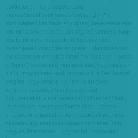
csodáltuk (én is) a szigetország
menedzsmentjének korszerűségét: „fent” a
főnökségben kitalálnak egy újítást, bevezetése előtt
leküldik a tervet a hierarchia legalsó szintjére, hogy
teszteljék a munkapadoknál, középszinten,
javasoljanak, csiszolják az ötletet – demokratikus
menedzsment modelljét láttuk e módszerben. Most,
a Tepco (reaktorépítő mamutvállalat) tragédiájában
kisült, hogy mindez csak látszat volt: a Der Spiegel
megírta, hogy azokat, akik már 8-10 évvel
korábban jelezték a hibákat – például
dokumentálták a szerkezetek működésbeli hibáit,
repedéseket, veszélyes korróziókat –, sorban
kirúgták, elhallgattatták. Azt a szakértői jelentést,
miszerint egy esetleges cunami nem lehet több
négy és fél méternél – céghez hű „csókosokkal”