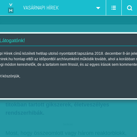
VASÁRNAPI HÍREK
 Látogatónk!
Sógundemokrácia
i Hírek című közéleti hetilap utolsó nyomtatott lapszáma 2018. december 8-án jel
hirek.hu honlap ettől az időponttól archívumként működik tovább, ahol a korábban
Szerző:
Almási Miklós
| Megjelent a 2011. június 11.-i lapszámban
égi módon kereshetők, de a tartalom nem frissül, és az egyes írások sem kommente
t köszönjük,
Fukusima katasztrófája bevilágít a japán
társadalom mélyébe. Napról napra derülnek ki
évekkel, évtizedekkel korábban már ismert, ám
titokban tartott gikszerek, életveszélyes
rendszerhibák.
hirdetes
Most, hogy összeomlott vagy három reaktorblokk,