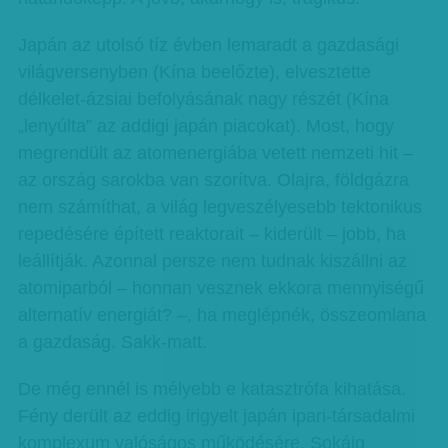
Japán az utolsó tíz évben lemaradt a gazdasági
világversenyben (Kína beelőzte), elvesztette
délkelet-ázsiai befolyásának nagy részét (Kína
„lenyúlta” az addigi japán piacokat). Most, hogy
megrendült az atomenergiába vetett nemzeti hit –
az ország sarokba van szorítva. Olajra, földgázra
nem számíthat, a világ legveszélyesebb tektonikus
repedésére épített reaktorait – kiderült – jobb, ha
leállítják. Azonnal persze nem tudnak kiszállni az
atomiparból – honnan vesznek ekkora mennyiségű
alternatív energiát? –, ha meglépnék, összeomlana
a gazdaság. Sakk-matt.
De még ennél is mélyebb e katasztrófa kihatása.
Fény derült az eddig irigyelt japán ipari-társadalmi
komplexum valóságos működésére. Sokáig