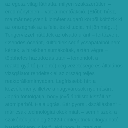
az egész világ láthatta, milyen szakszerűtlen –
eredménytelen – volt a mentőakció. (Előbb húsz,
ma már negyven kilométer sugarú körből költözik ki
az országnak az a fele, és ki tudja, mi jön még…)
Tengervízzel hűtötték az olvadó uránt – fertőzve a
Csendes-óceánt, külföldiek segélycsapataiból nem
kértek, a hírekben sumákoltak, aztán végre –
többhetes hazudozás után – lemondott a
reaktorgyártó (-mentő) cég vezetősége és általános
vizsgálatot rendeltek el az ország teljes
reaktorállományában. Legfrissebb hír: a
közvélemény, illetve a nagyvárosok nyomására
Japán fontolgatja, hogy jövő áprilisra kiszáll az
atomiparból. Halálugrás. Bár gyors „kiszállásban” –
már csak technológiai okok miatt – sem hiszek, a
szakértők jelenleg 2022-t emlegetnek elfogadható
határidőképp. A jövő, akárhogy is, tragikus.