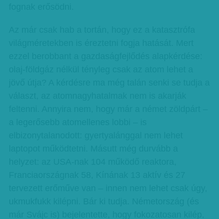
fognak erősödni.
Az már csak hab a tortán, hogy ez a katasztrófa
világméretekben is éreztetni fogja hatását. Mert
ezzel berobbant a gazdaságfejlődés alapkérdése:
olaj-földgáz nélkül tényleg csak az atom lehet a
jövő útja? A kérdésre ma még talán senki se tudja a
választ, az atomnagyhatalmak nem is akarják
feltenni. Annyira nem, hogy már a német zöldpárt –
a legerősebb atomellenes lobbi – is
elbizonytalanodott: gyertyalánggal nem lehet
laptopot működtetni. Másutt még durvább a
helyzet: az USA-nak 104 működő reaktora,
Franciaország­nak 58, Kínának 13 aktív és 27
tervezett erőműve van – innen nem lehet csak úgy,
ukmukfukk kilépni. Bár ki tudja. Né­met­ország (és
már Svájc is) bejelentette, hogy fokozatosan kilép,