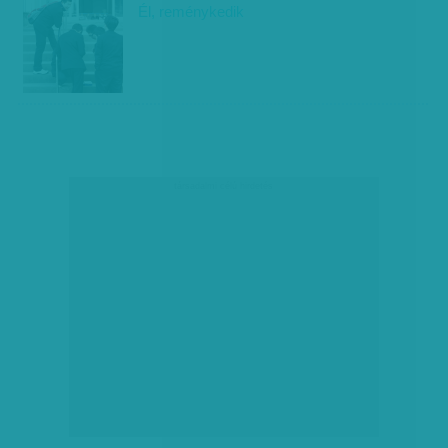
Él, reménykedik
társadalmi célú hirdetés