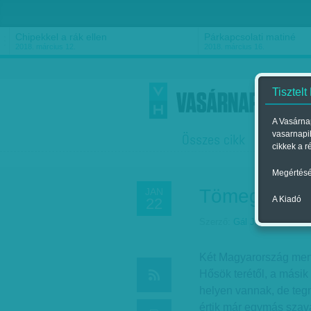
Chipekkel a rák ellen
Párkapcsolati matiné
2018. március 12.
2018. március 16.
Tisztelt
A Vasárnap
vasarnapi
Összes cikk
Friss
F
cikkek a r
Megértésé
Tömeg
JAN
A Kiadó
22
Szerző:
Gál J. Zoltán
| Megj
Két Magyarország mene
Hősök terétől, a másik
helyen vannak, de teg
értik már egymás szavá