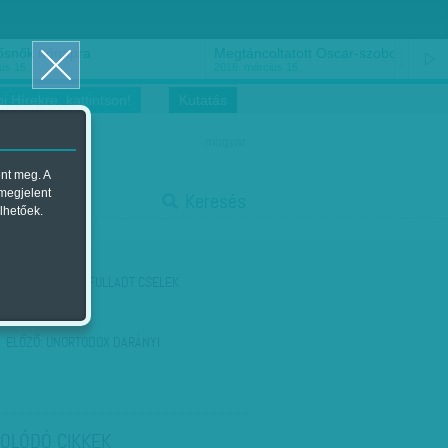
ősnők nőnapra
Megtáncoltatott Oscar-szobor
us 16.
2018. március 16.
i Hírekre, kattintson!
Kutatás
magyar
ent meg. A
start
 megjelent
Keresés
lhetőek.
stop
KÖVETKEZŐ:
BEFULLADT CSELEK
ELŐZŐ:
UNORTODOX DARÁNYI
OLÓDÓ CIKKEK