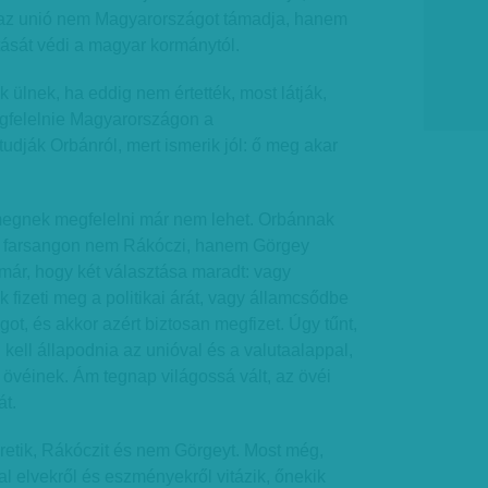
 az unió nem Magyarországot támadja, hanem
itását védi a magyar kormánytól.
 ülnek, ha eddig nem értették, most látják,
egfelelnie Magyarországon a
tudják Orbánról, mert ismerik jól: ő meg akar
egnek megfelelni már nem lehet. Orbánnak
ei farsangon nem Rákóczi, hanem Görgey
már, hogy két választása maradt: vagy
 fizeti meg a politikai árát, vagy államcsődbe
got, és akkor azért biztosan megfizet. Úgy tűnt,
 kell állapodnia az unióval és a valutaalappal,
 övéinek. Ám tegnap világossá vált, az övéi
át.
retik, Rákóczit és nem Görgeyt. Most még,
 elvekről és eszményekről vitázik, őnekik