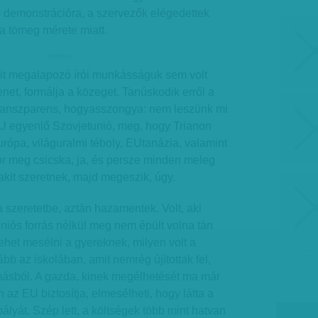
demonstrációra, a szervezők elégedettek
a tömeg mérete miatt.
hirdetes
it megalapozó írói munkásságuk sem volt
enet, formálja a közeget. Tanúskodik erről a
 transzparens, hogyasszongya: nem leszünk mi
U egyenlő Szovjetunió, meg, hogy Trianon
urópa, világuralmi téboly, EUtanázia, valamint
or meg csicska, ja, és persze minden meleg
 akit szeretnek, majd megeszik, úgy.
szeretetbe, aztán hazamentek. Volt, aki
uniós forrás nélkül meg nem épült volna tán
lehet mesélni a gyereknek, milyen volt a
ább az iskolában, amit nemrég újítottak fel,
másból. A gazda, kinek megélhetését ma már
 az EU biztosítja, elmesélheti, hogy látta a
ályát. Szép lett, a költségek több mint hatvan