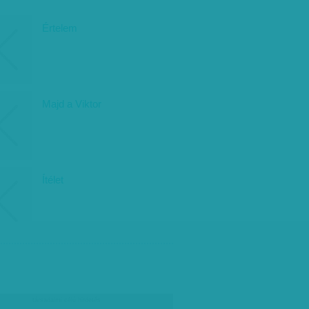
Értelem
Majd a Viktor
Ítélet
társadalmi célú hirdetés