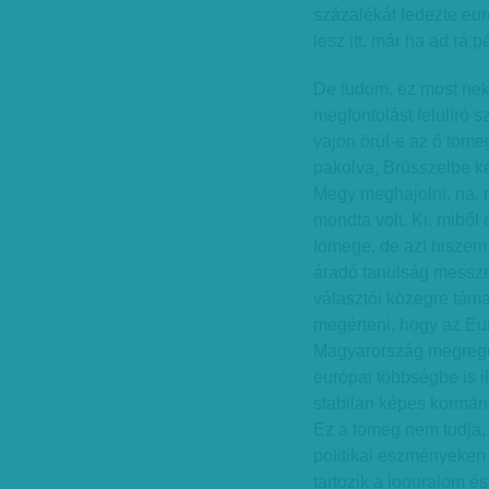
százalékát fedezte eu
lesz itt, már ha ad rá p
De tudom, ez most nek
megfontolást felülíró s
vajon örül-e az ő töme
pakolva, Brüsszelbe k
Megy meghajolni, na, 
mondta volt. Ki, miből 
tömege, de azt hiszem,
áradó tanulság messzebb
választói közegre tám
megérteni, hogy az Eu
Magyarország megregul
európai többségbe is i
stabilan képes kormán
Ez a tömeg nem tudja,
politikai eszményeken
tartozik a joguralom é