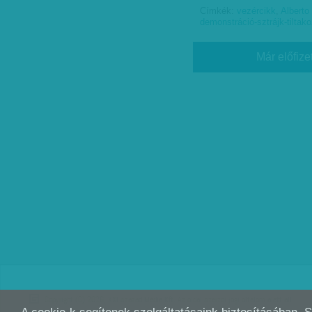
Címkék:
vezércikk
,
Alberto
demonstráció-sztrájk-tiltak
Már előfize
Copyright (C) 2026, XXI század Média Kft. Az oldal szerzői jogi oltalom alatt áll.