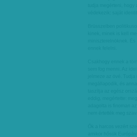
tudja megérteni, hogy
védekezik: saját ident
Brüsszelben politikusok
kinek, minek is kell m
miniszterelnöknek. És 
ennek felelni.
Csakhogy ennek a töm
sem fog menni. Az id
jelmeze az övé. Tudja 
megállapodik, és annak
taszítja az egész orszá
eddig, megértette: meg
adagolta is finoman az
nem értették meg szav
Ők a harcos vezért sze
amikor hősük Európával