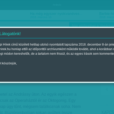
hirdetés
Ha még egyszer nyolcvanéves…
Barbie-h
2018. március 16.
2018. márci
Már előfizethet a Vasárnap
 Látogatónk!
i Hírek című közéleti hetilap utolsó nyomtatott lapszáma 2018. december 8-án jel
hirek.hu honlap ettől az időponttól archívumként működik tovább, ahol a korábban
ókusz
Szerintem
Ízlés
Sport
égi módon kereshetők, de a tartalom nem frissül, és az egyes írások sem kommente
t köszönjük,
elent a 2012. január 22.-i lapszámban
tel az Andrássy úton. Az egyik egészen a
 csak az Operaháztól ér az Oktogonig. Egy
nap úgy tűnt, mégsem találkoznak soha. Nem
KAPCS
t. Illúziórombolóan sokan gyűltek össze