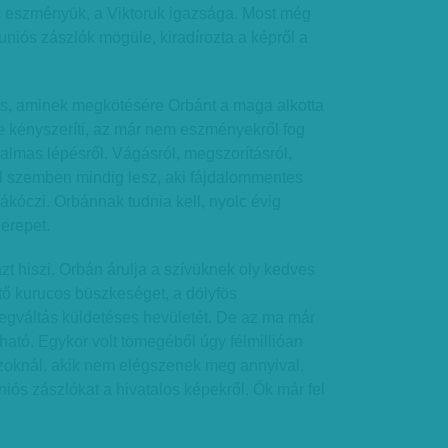
s eszményük, a Viktoruk igazsága. Most még
uniós zászlók mögüle, kiradírozta a képről a
s, aminek megkötésére Orbánt a maga alkotta
e kényszeríti, az már nem eszményekről fog
almas lépésről. Vágásról, megszorításról,
el szemben mindig lesz, aki fájdalommentes
Rákóczi. Orbánnak tudnia kell, nyolc évig
zerepet.
t hiszi, Orbán árulja a szívüknek oly kedves
ztő kurucos büszkeséget, a dölyfös
megváltás küldetéses hevületét. De az ma már
ató. Egykor volt tömegéből úgy félmillióan
Azoknál, akik nem elégszenek meg annyival,
niós zászlókat a hivatalos képekről. Ők már fel