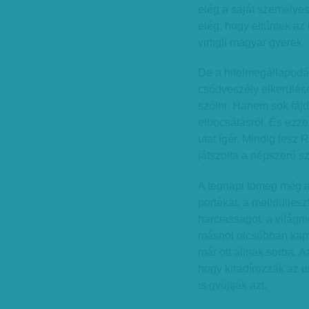
elég a saját személye
elég, hogy eltűntek az 
virtigli magyar gyerek.
De a hitelmegállapodá
csődveszély elkerülés
szólni. Hanem sok fájd
elbocsátásról. És ezz
utat ígér. Mindig lesz 
játszotta a népszerű s
A tegnapi tömeg még az
portékát, a melldülles
harciasságot, a világ
máshol olcsóbban kaph
már ott állnak sorba. 
hogy kiradírozzák az u
is gyújtják azt.