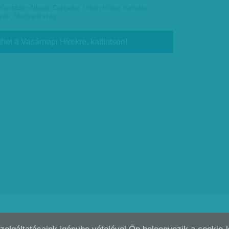
 Contador
,
Alberto Contador
,
Orbán Viktor
,
tüntetés-
ozás
,
Magyarország
thet a Vasárnapi Hírekre, kattintson!
hirdetés
Impresszum
Online médiaajánlat
Print médiaajánlat
ÁSZF
Adatv