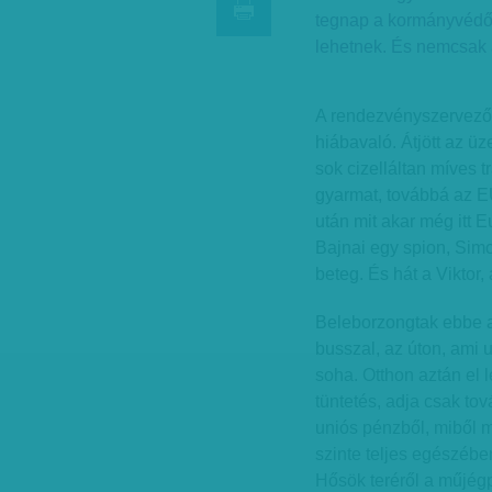
tegnap a kormányvédő 
lehetnek. És nemcsak 
A rendezvényszervező
hiábavaló. Átjött az üz
sok cizelláltan míves
gyarmat, továbbá az E
után mit akar még itt E
Bajnai egy spion, Sim
beteg. És hát a Viktor,
Beleborzongtak ebbe a 
busszal, az úton, ami 
soha. Otthon aztán el 
tüntetés, adja csak tov
uniós pénzből, miből 
szinte teljes egészében
Hősök teréről a műjégp