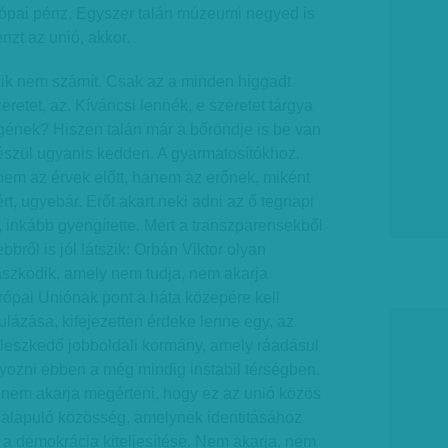
rópai pénz. Egyszer talán múzeumi negyed is
énzt az unió, akkor.
ik nem számít. Csak az a minden higgadt
zeretet, az. Kíváncsi lennék, e szeretet tárgya
gének? Hiszen talán már a bőröndje is be van
észül ugyanis kedden. A gyarmatosítókhoz.
nem az érvek előtt, hanem az erőnek, miként
ért, ugyebár. Erőt akart neki adni az ő tegnapi
 inkább gyengítette. Mert a transzparensekből
ről is jól látszik: Orbán Viktor olyan
aszkodik, amely nem tudja, nem akarja
rópai Uniónak pont a háta közepére kell
ázása, kifejezetten érdeke lenne egy, az
lleszkedő jobboldali kormány, amely ráadásul
yozni ebben a még mindig instabil térségben.
 nem akarja megérteni, hogy ez az unió közös
 alapuló közösség, amelynek identitásához
s a demokrácia kiteljesítése. Nem akarja, nem