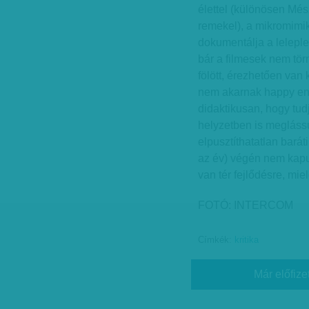
élettel (különösen Mé
remekel), a mikromimi
dokumentálja a leleple
bár a filmesek nem tö
fölött, érezhetően van
nem akarnak happy end
didaktikusan, hogy tu
helyzetben is meglássu
elpusztíthatatlan barát
az év) végén nem kapun
van tér fejlődésre, mie
FOTÓ: INTERCOM
Címkék:
kritika
Már előfize