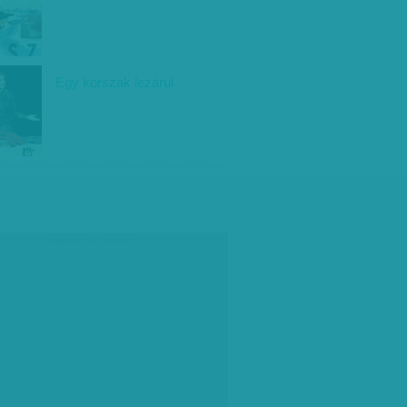
Egy korszak lezárul
társadalmi célú hirdetés