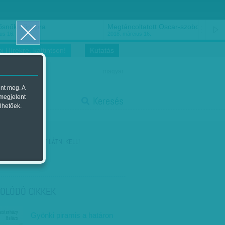
ősnők nőnapra
Megtáncoltatott Oscar-szobor
us 16.
2018. március 16.
i Hírekre, kattintson!
Kutatás
magyar
ent meg. A
start
 megjelent
Keresés
lhetőek.
stop
KÖVETKEZŐ:
EZT LÁTNI KELL!
OLÓDÓ CIKKEK
Gyönki piramis a határon