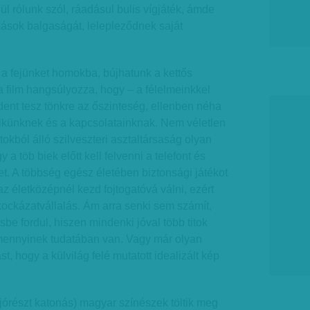
l rólunk szól, ráadásul bulis vígjáték, ámde
ások balgaságát, lelepleződnek saját
a fejünket homokba, bújhatunk a kettős
 film hangsúlyozza, hogy – a félelmeinkkel
ent tesz tönkre az őszinteség, ellenben néha
 lelkünknek és a kapcsolatainknak. Nem véletlen
okból álló szilveszteri asztaltársaság olyan
 a töb biek előtt kell felvenni a telefont és
et. A többség egész életében biztonsági játékot
az életközépnél kezd fojtogatóvá válni, ezért
ockázatvállalás. Ám arra senki sem számít,
be fordul, hiszen mindenki jóval több titok
mennyinek tudatában van. Vagy már olyan
st, hogy a külvilág felé mutatott idealizált kép
 jórészt katonás) magyar színészek töltik meg