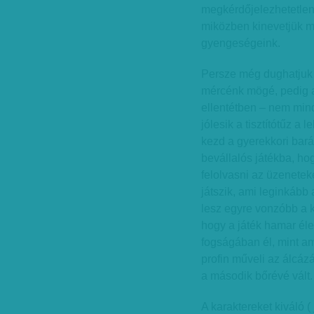
megkérdőjelezhetetlenü
miközben kinevetjük m
gyengeségeink.
Persze még dughatjuk 
mércénk mögé, pedig a
ellentétben – nem mind
jólesik a tisztítótűz a
kezd a gyerekkori barát
bevállalós játékba, hogy
felolvasni az üzenetek
játszik, ami leginkább 
lesz egyre vonzóbb a k
hogy a játék hamar éles
fogságában él, mint a
profin műveli az álcázá
a második bőrévé vált.
A karaktereket kiváló (