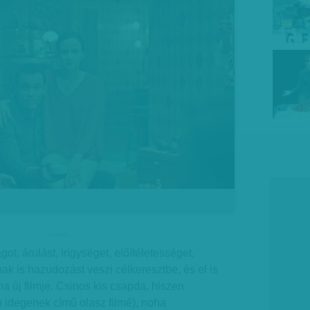
hirdetes
ot, árulást, irigységet, előítéletességet,
 is hazudozást veszi célkeresztbe, és el is
na új filmje. Csinos kis csapda, hiszen
n idegenek című olasz filmé), noha