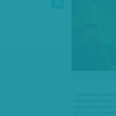
A képmutatást, sunyiság
másoknak és magunknak
süllyeszti Goda Kriszti
feldolgozás (a Teljese