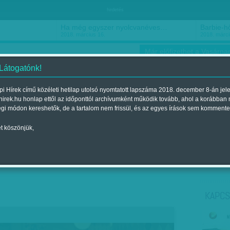
hirdetés
Ha még egyszer nyolcvanéves…
Barbie-h
2018. március 16.
2018. márci
Már előfizethet a Vasárnap
 Látogatónk!
i Hírek című közéleti hetilap utolsó nyomtatott lapszáma 2018. december 8-án jel
hirek.hu honlap ettől az időponttól archívumként működik tovább, ahol a korábban
ókusz
Szerintem
Ízlés
Sport
égi módon kereshetők, de a tartalom nem frissül, és az egyes írások sem kommente
t köszönjük,
?
t a 2018. december 08.-i lapszámban
KAPCS