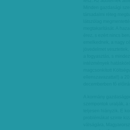
lesz. Az adóterhek áll
Minden gazdasági szer
társadalmi réteg megbá
látszólag megmentették
megtakarítását. A hazai
érez, s ezért nincs be
emelkednek, a nagy c
jövedelmet vesztettek
a fogyasztás, s minde
intézmények hatáskörén
magcsonkított Költségv
ellenszavazattal!) a 20
decemberben fő előirán
A kormány gazdaságpoli
szempontok uralják, a 
teljesen hiányzik. E k
problémákat szinte kiz
válságára, Magyarorsz