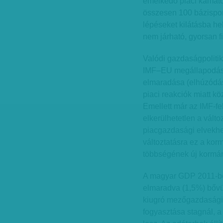
emelkedő piaci kamato
összesen 100 bázispont
lépéseket kilátásba he
nem járható, gyorsan f
Valódi gazdaságpolitik
IMF–EU megállapodásna
elmaradása (elhúzódás
piaci reakciók miatt kö
Emellett már az IMF-fel
elkerülhetetlen a válto
piacgazdasági elvekhe
változtatásra ez a ko
többségének új kormány
A magyar GDP 2011-ben
elmaradva (1,5%) bővül
kiugró mezőgazdasági
fogyasztása stagnál,