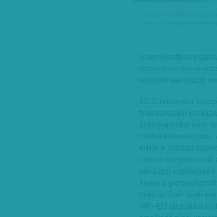
A magyar kormány elképesztő
válság és kormányválság fel
A demokratikus jogálla
nemzetközi szervezetek
körülmények között ne
2011. november közep
finanszírozási kockáza
állampapírokat nem, 
mellett lehetett eladni
elérte a 700 bázisponto
először kénytelen volt
pénzügyi segítségéért f
amely a gazdaságpoliti
majd az S&P bóvli kate
IMF–EU tárgyalást el