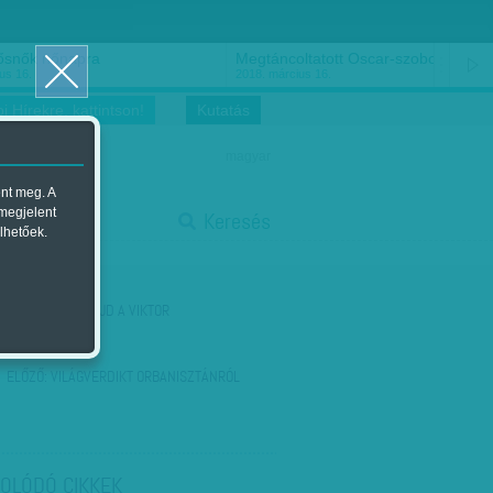
ősnők nőnapra
Megtáncoltatott Oscar-szobor
us 16.
2018. március 16.
i Hírekre, kattintson!
Kutatás
magyar
ent meg. A
start
 megjelent
Keresés
lhetőek.
stop
KÖVETKEZŐ:
MAJD A VIKTOR
ELŐZŐ:
VILÁGVERDIKT ORBANISZTÁNRÓL
OLÓDÓ CIKKEK