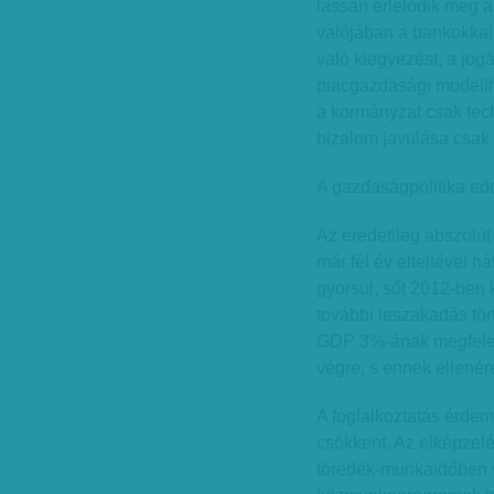
lassan érlelődik meg 
valójában a bankokkal
való kiegyezést, a jo
piacgazdasági modellhe
a kormányzat csak tech
bizalom javulása csak 
A gazdaságpolitika eddi
Az eredetileg abszolút
már fél év elteltével h
gyorsul, sőt 2012-ben 
további leszakadás tör
GDP 3%-ának megfelelő
végre, s ennek ellenér
A foglalkoztatás érde
csökkent. Az elképzelé
töredék-munkaidőben vé