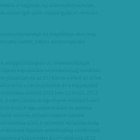
rtéke a nagyobb. Az állam túlterjeszkedik,
él többet ígér (amit viszont gyakran nem tart
 versenyképessége és megítélése nem hogy
rozottan romlik, súlyos bizalomvesztés
 a világgazdaságban az államadósságok
ozásával kapcsolatos bizonytalanság rendkívül
t globálisan és az EU-ban is romlott az üzleti
enül érinti a beruházásokat és a fogyasztást.
őrejelzése szerint) 2011-ben 2,1%-kal, 2012-
k, s nem zárható ki egy enyhe recesszió sem.
ól elindult egy valódi fiskális és politikai
kkenő nemzeti szuverenitásért cserébe
i perspektívát ajánl. A szuverén adósságválság
etve tervezett lépések remélhetőleg hatékonyak
 válsággal kapcsolatos bizonytalanság 2012