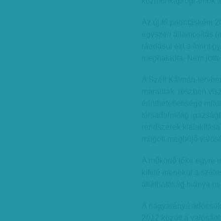
közmunkaprogramok te
Az új fő prioritásként
egyszeri államosítás 
ráadásul ezt a forint
meghaladta. Nem jöttek
A Széll Kálmán-tervben
maradtak, részben viszo
érinthetetlensége miat
társadalmilag igazságta
rendszerek kialakítása
mögött megbújó valósá
A működő tőke egyre i
kifelé menekül a széle
átláthatóság hiánya mi
A nagyarányú adócsökk
2012 között a valóság