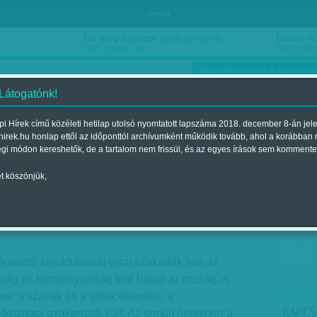
hirdetés
Ha még egyszer nyolcvanéves…
Barbie-h
2018. március 16.
2018. márci
Már előfizethet a Vasárnap
 Látogatónk!
i Hírek című közéleti hetilap utolsó nyomtatott lapszáma 2018. december 8-án jel
hirek.hu honlap ettől az időponttól archívumként működik tovább, ahol a korábban
ókusz
Szerintem
Ízlés
Sport
égi módon kereshetők, de a tartalom nem frissül, és az egyes írások sem kommente
t köszönjük,
y váltás
jelent a 2012. január 08.-i lapszámban
pesztő ámokfutással viszi szakadék felé az
lság és kormányválság felé halad az ország. A
e, a szavak és a tettek ellentéte, a
KAPCS
tköznapi gyakorlattá vált. Az elmúlt hetekben a