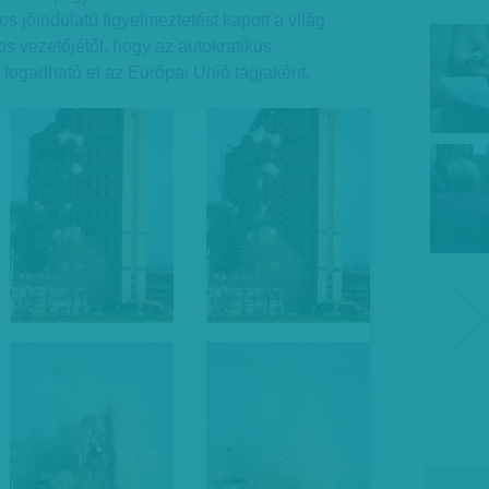
jóindulatú figyelmeztetést kapott a világ
os vezetőjétől, hogy az autokratikus
fogadható el az Európai Unió tagjaként.