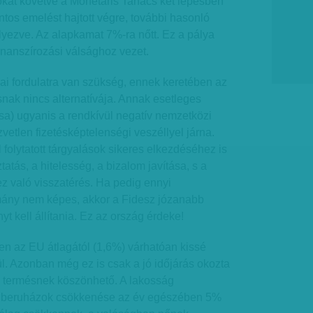
kat követve a Monetáris Tanács két lépésben
os emelést hajtott végre, további hasonló
lyezve. Az alapkamat 7%-ra nőtt. Ez a pálya
inanszírozási válsághoz vezet.
ai fordulatra van szükség, ennek keretében az
k nincs alternatívája. Annak esetleges
a) ugyanis a rendkívül negatív nemzetközi
zvetlen fizetésképtelenségi veszéllyel járna.
 folytatott tárgyalások sikeres elkezdéséhez is
ztatás, a hitelesség, a bizalom javítása, s a
z való visszatérés. Ha pedig ennyi
rmány nem képes, akkor a Fidesz józanabb
t kell állítania. Ez az ország érdeke!
 az EU átlagától (1,6%) várhatóan kissé
. Azonban még ez is csak a jó időjárás okozta
 termésnek köszönhető. A lakosság
 a beruházok csökkenése az év egészében 5%