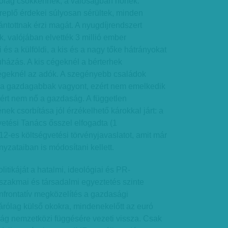
ítólag csökkennek, a valóságban nőnek.
eplő érdekei súlyosan sérültek, minden
ntottnak érzi magát. A nyugdíjrendszert
, valójában elvették 3 millió ember
 és a külföldi, a kis és a nagy tőke hátrányokat
ruházás. A kis cégeknél a bérterhek
égeknél az adók. A szegényebb családok
, a gazdagabbak vagyont, ezért nem emelkedik
zért nem nő a gazdaság. A független
ek csorbítása jól érzékelhető károkkal járt: a
etési Tanács ősszel elfogadta (1
12-es költségvetési törvényjavaslatot, amit már
yzataiban is módosítani kellett.
tikáját a hatalmi, ideológiai és PR-
szakmai és társadalmi egyeztetés szinte
onfrontatív megközelítés a gazdasági
árólag külső okokra, mindenekelőtt az euró
ág nemzetközi függésére vezeti vissza. Csak