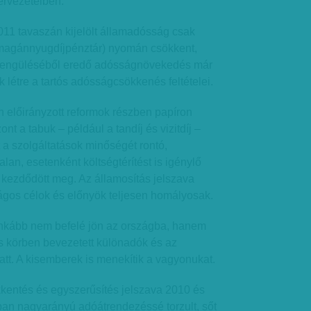
rvezeteiben.
 2011 tavaszán kijelölt államadósság csak
(magánnyugdíjpénztár) nyomán csökkent,
 gyengüléséből eredő adósságnövekedés már
 létre a tartós adósságcsökkenés feltételei.
 előirányzott reformok részben papíron
nt a tabuk – például a tandíj és vizitdíj –
t a szolgáltatások minőségét rontó,
lan, esetenként költségtérítést is igénylő
 kezdődött meg. Az államosítás jelszava
gos célok és előnyök teljesen homályosak.
nkább nem befelé jön az országba, hanem
s körben bevezetett különadók és az
att. A kisemberek is menekítik a vagyonukat.
entés és egyszerűsítés jelszava 2010 és
ban nagyarányú adóátrendezéssé torzult, sőt