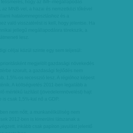
a felismerés, hogy az IMF-megállapodás
, az MNB-vel, a hazai és nemzetközi tőkével
gállami hatalommegosztáshoz és a
z való visszatérést is kell, hogy jelentse. Ha
nikai jellegű megállapodásra törekszik, a
átmeneti lesz.
gi céljai közül szinte egy sem teljesül:
 prioritásként megjelölt gazdasági növekedés
áttérbe szorult, a gazdasági fejlődés nem
kb. 1,5%-os recesszió lesz. A régióhoz képest
ténik. A költségvetés 2011-ben legalább a
 mértékű lazítást (jövedelemnövelést) hajt
e is csak 1,5%-kal nő a GDP.
mben nem nőtt, a munkanélküliség nem
sek 2012-ben is kimerülni látszanak a
gzett, inkább csak papíron javulást jelentő