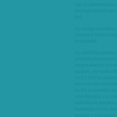
már az adóemelések mé
tényleges lehetőségein
be!).
Az ország nemzetközi
nem javul, hanem hatá
érzékelhető.
Az elmúlt hónapokban
fenntartható finanszír
megnövekedett. Emellet
bizalom, ami kedvezőtl
Az EU GDP-je (saját el
ben 0,6%-kal emelkedi
Az EU a monetáris uniób
unió irányába, s a csö
stabilitást és fejlődés
kezelésére hozott, ill
lesznek, s a pénzügyi