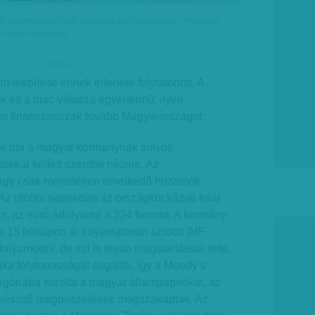
 ámokfutással viszi szakadék felé az országot. Pénzügyi
é halad az ország.
hirdetes
m leépítése ennek ellenére folytatódott. A
 és a piac válasza egyértelmű: ilyen
m finanszírozzák tovább Magyarországot.
e óta a magyar kormánynak súlyos
tokkal kellett szembe néznie. Az
vagy csak meredeken emelkedő hozamok
. Az utóbbi napokban az országkockázati felár
t, az euró árfolyama a 324 forintot. A kormány
 a 15 hónapon át folyamatosan szidott IMF
olyamodni, de ezt is olyan magatartással tette,
ka folytonosságát sugallta, így a Moody’s
góriába sorolta a magyar állampapírokat, az
őkészítő megbeszélések megszakadtak. Az