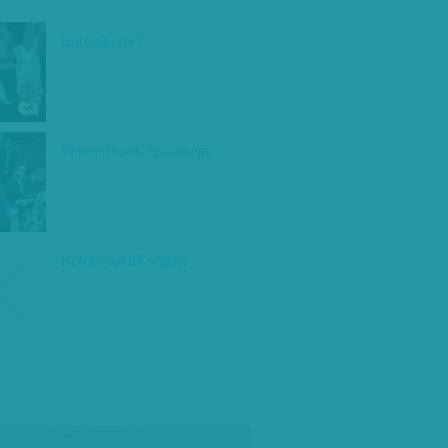
Euróalkony?
Félreértések éjszakája
Botrányoktól sújtva
társadalmi célú hirdetés