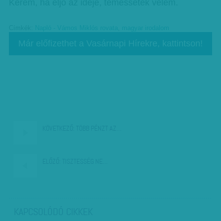
Kérem, ha eljő az ideje, temessétek velem.
Címkék:
Napló - Vámos Miklós rovata
,
magyar irodalom
Már előfizethet a Vasárnapi Hírekre, kattintson!
KÖVETKEZŐ:
TÖBB PÉNZT AZ…
ELŐZŐ:
TISZTESSÉG NE…
KAPCSOLÓDÓ CIKKEK