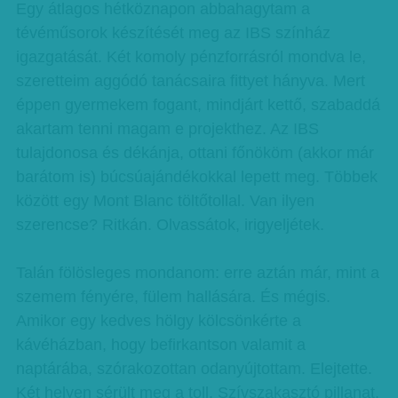
Egy átlagos hétköznapon abbahagytam a
tévéműsorok készítését meg az IBS színház
igazgatását. Két komoly pénzforrásról mondva le,
szeretteim aggódó tanácsaira fittyet hányva. Mert
éppen gyermekem fogant, mindjárt kettő, szabaddá
akartam tenni magam e projekthez. Az IBS
tulajdonosa és dékánja, ottani főnököm (akkor már
barátom is) búcsúajándékokkal lepett meg. Többek
között egy Mont Blanc töltőtollal. Van ilyen
szerencse? Ritkán. Olvassátok, irigyeljétek.
Talán fölösleges mondanom: erre aztán már, mint a
szemem fényére, fülem hallására. És mégis.
Amikor egy kedves hölgy kölcsönkérte a
kávéházban, hogy befirkantson valamit a
naptárába, szórakozottan odanyújtottam. Elejtette.
Két helyen sérült meg a toll. Szívszakasztó pillanat.