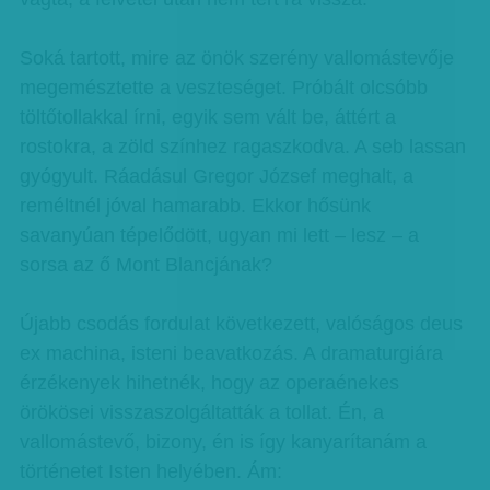
Soká tartott, mire az önök szerény vallomástevője
megemésztette a veszteséget. Próbált olcsóbb
töltőtollakkal írni, egyik sem vált be, áttért a
rostokra, a zöld színhez ragaszkodva. A seb lassan
gyógyult. Ráadásul Gregor József meghalt, a
reméltnél jóval hamarabb. Ekkor hősünk
savanyúan tépelődött, ugyan mi lett – lesz – a
sorsa az ő Mont Blancjának?
Újabb csodás fordulat következett, valóságos deus
ex machina, isteni beavatkozás. A dramaturgiára
érzékenyek hihetnék, hogy az operaénekes
örökösei visszaszolgáltatták a tollat. Én, a
vallomástevő, bizony, én is így kanyarítanám a
történetet Isten helyében. Ám: