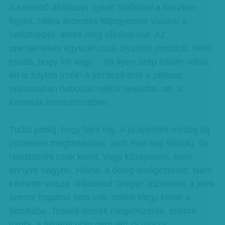
A kérdező általában nyitott töltőtollal a kezében
figyelt, hátha érdemes följegyeznie valamit a
hallottakból, amire még rákérdezne. Az
operaénekes egyszer csak olyasmit mondott: Nem
csoda, hogy író vagy… ha ilyen szép tollam volna,
én is folyton írnék! A kérdező erre a pillanat
mámorában habozás nélkül nekiadta, ott, a
kamerák kereszttüzében.
Tudta pedig, hogy fájni fog. A jó ajándék mindig fáj
(szívesen megtartanánk, amit más kap tőlünk), de
rendszerint csak kicsit. Vagy közepesen. Nem
ennyire nagyon. Hiába, a dolog elvégeztetett. Nem
kérhette vissza. Ráadásul Gregor Józsefnek a jelek
szerint fogalma sem volt, miféle tárgy került a
birtokába. Tessék-lássék megköszönte, zsebre
vágta, a felvétel után nem tért rá vissza.