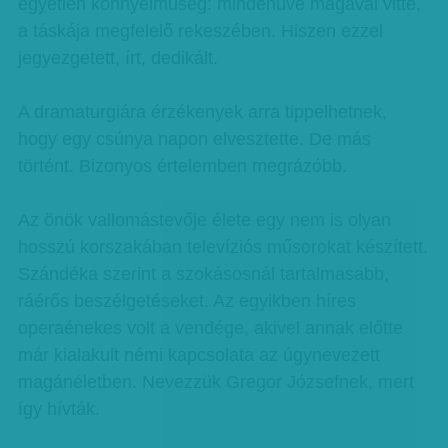
egyetlen könnyelműség: mindenüvé magával vitte,
a táskája megfelelő rekeszében. Hiszen ezzel
jegyezgetett, írt, dedikált.
A dramaturgiára érzékenyek arra tippelhetnek,
hogy egy csúnya napon elvesztette. De más
történt. Bizonyos értelemben megrázóbb.
Az önök vallomástevője élete egy nem is olyan
hosszú korszakában televíziós műsorokat készített.
Szándéka szerint a szokásosnál tartalmasabb,
ráérős beszélgetéseket. Az egyikben híres
operaénekes volt a vendége, akivel annak előtte
már kialakult némi kapcsolata az úgynevezett
magánéletben. Nevezzük Gregor Józsefnek, mert
így hívták.