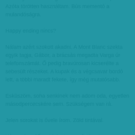
Azóta törötten használtam. Bús mementó a
mulandóságra.
Happy ending nincs?
Nálam azért szokott akadni. A Mont Blanc szekta
egyik tagja, Gábor, a brácsás megadta Varga úr
telefonszámát. Ő pedig bravúrosan kicserélte a
sebesült részeket. A kupak és a végcsavar bordó
lett, a többi maradt fekete, így még mutatósabb.
Esküszöm, soha senkinek nem adom oda, egyetlen
másodpercecskére sem. Szükségem van rá.
Jelen sorokat is ővele írom. Zöld tintával.