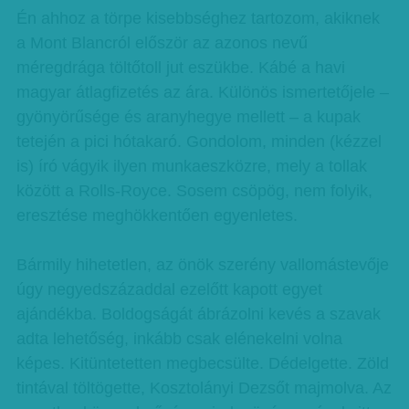
Én ahhoz a törpe kisebbséghez tartozom, akiknek
a Mont Blancról először az azonos nevű
méregdrága töltőtoll jut eszükbe. Kábé a havi
magyar átlagfizetés az ára. Különös ismertetőjele –
gyönyörűsége és aranyhegye mellett – a kupak
tetején a pici hótakaró. Gondolom, minden (kézzel
is) író vágyik ilyen munkaeszközre, mely a tollak
között a Rolls-Royce. Sosem csöpög, nem folyik,
eresztése meghökkentően egyenletes.
Bármily hihetetlen, az önök szerény vallomástevője
úgy negyedszázaddal ezelőtt kapott egyet
ajándékba. Boldogságát ábrázolni kevés a szavak
adta lehetőség, inkább csak elénekelni volna
képes. Kitüntetetten megbecsülte. Dédelgette. Zöld
tintával töltögette, Kosztolányi Dezsőt majmolva. Az