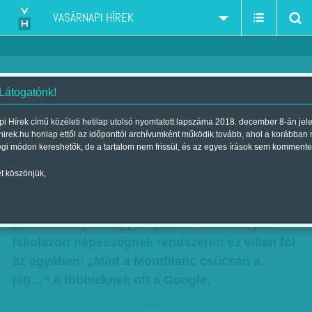
VASÁRNAPI HÍREK
 Látogatónk!
Vámos Miklós: Blanc -
i Hírek című közéleti hetilap utolsó nyomtatott lapszáma 2018. december 8-án jel
hirek.hu honlap ettől az időponttól archívumként működik tovább, ahol a korábban
Töredelmes vallomás
égi módon kereshetők, de a tartalom nem frissül, és az egyes írások sem kommente
Szerző:
Vámos Miklós
| Megjelent a 2016. november 05.-i lapszámban
t köszönjük,
A Fehér-hegyről, Európa legmagasabb bércéről
(4809 méter) a magyar ajkú és valamennyire
iskolázott népességnek rendszerint ez villan föl
az agyában: „Mint a Montblanc csúcsán a
jég…” A többieknek ott a Google.
hirdetes