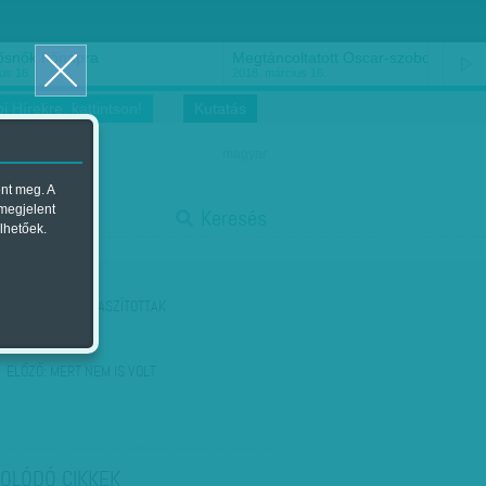
ősnők nőnapra
Megtáncoltatott Oscar-szobor
us 16.
2018. március 16.
i Hírekre, kattintson!
Kutatás
magyar
ent meg. A
start
 megjelent
Keresés
lhetőek.
stop
KÖVETKEZŐ:
KITASZÍTOTTAK
ELŐZŐ:
MERT NEM IS VOLT
OLÓDÓ CIKKEK