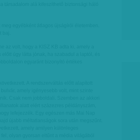
a társadalom alá kifeszíthető biztonsági háló
t meg egyébként átlagos újságírói életemben.
 baj.
ne az volt, hogy a KISZ KB adta ki, amely a
előtt úgy látta jónak, ha szabadul a laptól, és
obboldalon egyaránt bizonyító értékes
etkezett. A rendszerváltás előtt alapított
 bulvár, amely igényesebb volt, mint szinte
nik. Csak nem jobboldali. Szemben az akkori
llanatok alatt elért százezres példányszám,
 hogy lefejezzék. Egy egészen más Mai Nap
majd újabb méltatlanságok sora után megszűnt.
etkezett, amely amilyen különleges
t fel, olyan gyorsan eltűnt a média világából