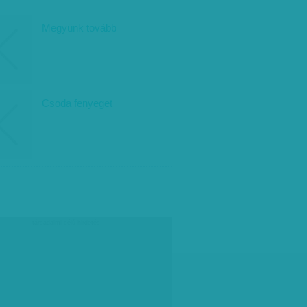
Megyünk tovább
Csoda fenyeget
társadalmi célú hirdetés