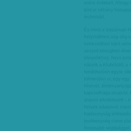
volna érdekelt. Ahogy 
tűnt el néhány hónapja.
technikáit.
És most a Vasárnapi H
helyzetében alig-alig 
nehezebben bánt volna
veszett közegben élne
olvasóikhoz. Nem azon
nálunk a Klubrádió, a
remélhetően egyre si
túlmenően is, egy-egy 
híreivel, élményanyag
kapcsolhatja olvasóit.
alapon elkötelezett – 
helyek adataival, napr
hatékonyság értékelésse
tevékenység csere pla
fontosabb segítséggel