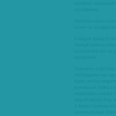
kötelékeit, amelyekből 
szövődhetne.
Hat fontos lapom szűn
Sosem az újsággal volt
A Magyar Ifjúság fő bű
közelgő rendszerváltás 
ezzel később bal- és j
újságíróktól.
Számomra a Mai Nap köv
első független lap, egy
bármi, ami ma megjele
kormánnyal. Hiába a pi
megtalálták a módját,
még élt néhány évig, 
A Színes Vasárnap köv
szerkesztőséget állítot