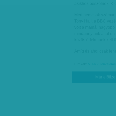
akikhez beszélnek. Kid
Mert nemcsak számunkr
Tony Hall, a BBC vezé
volt a mainál nagyobb
mindannyiunk által ér
közös értékeinek kell 
Amíg és ahol csak lehe
Címkék:
VH-A különvélemé
Már előfize