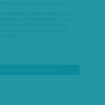
erülhetne, nem hagyják őket elveszni.
a létkérdés az újságírás megtartása. Lord
rigazgatója szerint a közönségnek soha nem
 szüksége e szakmára. Ezért azt nem is a
zékelt fenyegetéseknek, hanem e szakma
összetartania.
t.
ny - Szerkesztőségi-Szerkesztői vélemény
thet a Vasárnapi Hírekre, kattintson!
hirdetés