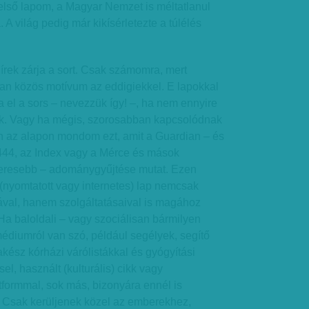
első lapom, a Magyar Nemzet is méltatlanul
 A világ pedig már kikísérletezte a túlélés
írek zárja a sort. Csak számomra, mert
van közös motívum az eddigiekkel. E lapokkal
 el a sors – nevezzük így! –, ha nem ennyire
k. Vagy ha mégis, szorosabban kapcsolódnak
 az alapon mondom ezt, amit a Guardian – és
 444, az Index vagy a Mérce és mások
keresebb – adománygyűjtése mutat. Ezen
(nyomtatott vagy internetes) lap nemcsak
ával, hanem szolgáltatásaival is magához
 Ha baloldali – vagy szociálisan bármilyen
médiumról van szó, például segélyek, segítő
akész kórházi várólistákkal és gyógyítási
l, használt (kulturális) cikk vagy
tformmal, sok más, bizonyára ennél is
. Csak kerüljenek közel az emberekhez,