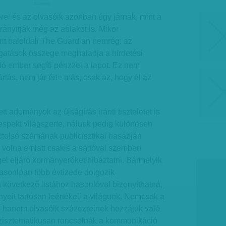
hirdetes
ei és az olvasóik azonban úgy járnak, mint a
rányitják még az ablakot is. Mikor
brit baloldali The Guardian nemrég: az
ogatások összege meghaladja a hirdetési
lió ember segíti pénzzel a lapot. Ez nem
rlás, nem jár érte más, csak az, hogy él az
t adományok az újságírás iránti tiszteletet is
respekt világszerte, nálunk pedig különösen
utolsó számának publicisztikai hasábján
 volna emiatt csakis a sajtóval szemben
l eljáró kormányerőket hibáztatni. Bármelyik
hasonlóan több évtizede dolgozik
következő listához hasonlóval bizonyíthatná,
nyeit tartósan leértékeli a világunk. Nemcsak a
, hanem olvasóik százezreinek hozzájuk való
 szisztematikusan roncsolnák a kommunikáció