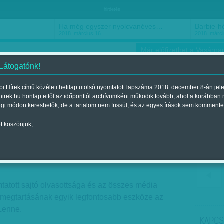
hirdetés
Ha még egyszer nyolcvanéves…
Barbie-h
2018. március 16.
2018. márci
Már előfizethet a Vasárnap
 Látogatónk!
i Hírek című közéleti hetilap utolsó nyomtatott lapszáma 2018. december 8-án jel
hirek.hu honlap ettől az időponttól archívumként működik tovább, ahol a korábban
ókusz
Szerintem
Ízlés
Sport
égi módon kereshetők, de a tartalom nem frissül, és az egyes írások sem kommente
t köszönjük,
g
gjelent a 2018. december 08.-i lapszámban
tatott sajtó olvasottsága és az összes média
k megtartásának egyik legfontosabb eszköze az
 Lenne.
KAPCS