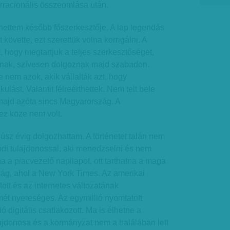
rracionális összeomlása után.
ettem később főszerkesztője. A lap legendás
t követte, ezt szerettük volna korrigálni. A
t, hogy megtartjuk a teljes szerkesztőséget,
nnak, szívesen dolgoznak majd szabadon.
e nem azok, akik vállalták azt, hogy
kulást. Valamit félreérthettek. Nem telt bele
 majd azóta sincs Magyarország. A
z köze nem volt.
z évig dolgozhattam. A történetet talán nem
ódi tulajdonossal, aki menedzselni és nem
na a piacvezető napilapot, ott tarthatna a maga
ág, ahol a New York Times. Az amerikai
tt és az internetes változatának
ét nyereséges. Az egymillió nyomtatott
ó digitális csatlakozott. Ma is élhetne a
jdonosa és a kormányzat nem a halálában lett