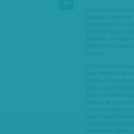
Nálunk e hivatás ember
nagybeteg, akire télen 
jelenthetnénk, mint a 
olvasóktól kapott tám
árbevételt. Már egymil
előfizetés vagy lapvásá
újságjuk.
A 170 országból érkezet
jelzik. Miközben ez a 
csökken. E lap immár 
súlyos leegyszerűsítés
különös kegyetlenségge
újságíró, aki hozzám 
szerkesztőségekben, a 
hogy a sajtó teljesítmé
médiumokat pusztítják
kötődéseit is. Mintha