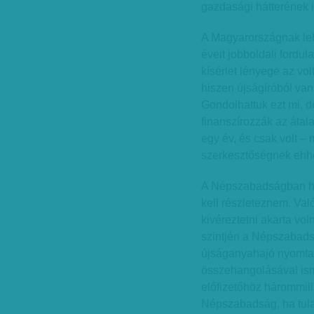
gazdasági hátterének i
A Magyarországnak leh
éveit jobboldali fordula
kísérlet lényege az vol
hiszen újságíróból va
Gondolhattuk ezt mi, d
finanszírozzák az átala
egy év, és csak volt –
szerkesztőségnek ehhe
A Népszabadságban hús
kell részleteznem. Val
kivéreztetni akarta vol
szintjén a Népszabads
újságanyahajó nyomtato
összehangolásával ism
előfizetőhöz hárommilli
Népszabadság, ha tula