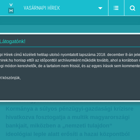
VASÁRNAPI HÍREK
 Látogatónk!
Várhegyi Éva: A maffiaállam
i Hírek című közéleti hetilap utolsó nyomtatott lapszáma 2018. december 8-án jel
hirek.hu honlap ettől az időponttól archívumként működik tovább, ahol a korábban
bankjai
égi módon kereshetők, de a tartalom nem frissül, és az egyes írások sem kommente
Szerző:
Várhegyi Éva
| Megjelent a 2013. november 03.-i lapszámban
t köszönjük,
Kormányzása második ciklusában Orbán Viktor
kiemelt figyelmet szentelt a bankszektornak.
Kormánya a súlyos pénzügyi-gazdasági krízisre
hivatkozva fosztogatja a multik magyarországi
bankjait, miközben a „nemzeti tulajdon”
ideológiai leple alatt erősíti a hazai központból