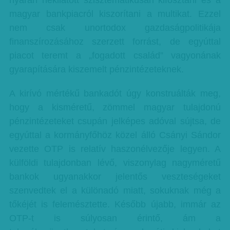
nyarán nekilátott szisztematikusan kifosztani és a
magyar bankpiacról kiszorítani a multikat. Ezzel
nem csak unortodox gazdaságpolitikája
finanszírozásához szerzett forrást, de egyúttal
piacot teremt a „fogadott család” vagyonának
gyarapítására kiszemelt pénzintézeteknek.
A kirívó mértékű bankadót úgy konstruálták meg,
hogy a kisméretű, zömmel magyar tulajdonú
pénzintézeteket csupán jelképes adóval sújtsa, de
egyúttal a kormányfőhöz közel álló Csányi Sándor
vezette OTP is relatív haszonélvezője legyen. A
külföldi tulajdonban lévő, viszonylag nagyméretű
bankok ugyanakkor jelentős veszteségeket
szenvedtek el a különadó miatt, sokuknak még a
tőkéjét is felemésztette. Később újabb, immár az
OTP-t is súlyosan érintő, ám a