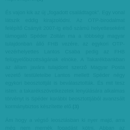
És vajon kik az új „fogadott családtagok”. Egy vonal
látszik eddig kirajzolódni. Az OTP-birodalmat
felépítő Csányit 2007-ig első számú helyetteseként
támogató Spéder Zoltán ma a többségi magyar
tulajdonban álló FHB vezére, az egykori OTP-
vezérhelyettes Lantos Csaba pedig az FHB
felügyelőbizottságának elnöke. A Takarékbankban
az állam javára tulajdont szerző Magyar Posta
vezető testületeibe Lantos mellett Spéder négy
egykori beosztottját is beválasztották. És mit tesz
isten: a takarékszövetkezetek lenyúlására alkalmas
törvényt is Spéder korábbi beosztottjából avanzsált
kormánybiztos készítette elő.
(3)
Ám hogy a végső leosztásban ki nyer majd, arra
még nem mernék fogadást kötni. Abban az