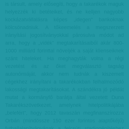
is társult, amely elősegíti, hogy a takarékok maguk
helyezzék ki betéteiket, és ne kelljen nagyobb
kockázatvállalásra képes „idegen” bankoknak
kölcsönadniuk. A tőkeemelés a megszerzett
irányítási jogosítványokkal párosulva módot ad
arra, hogy a „vidék” megtakarításaiból akár 800-
1000 milliárd forinttal növeljék a saját klienseiknek
szánt hiteleket. Ha meghagyták volna a régi
vezetést és az őket megválasztó tagság
autonómiáját, akkor nem tudnák a kiszemelt
cégekhez irányítani a takarékokban felhalmozódó
lakossági megtakarításokat. A szándékra jó példát
mutat a kormányfő barátja által vezetett Duna
Takarékszövetkezet, amelynek hitelpolitikájába
„belefért”, hogy 2012 tavaszán megfinanszírozza
Orbán (mindössze 150 ezer forintos alaptőkéjű)
futballalapítványának a felcsúti stadionépítéshez