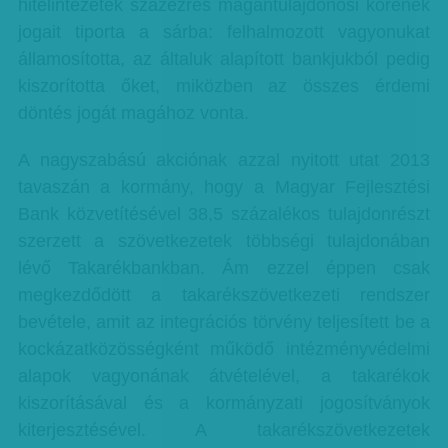
hitelintézetek százezres magántulajdonosi körének
jogait tiporta a sárba: felhalmozott vagyonukat
államosította, az általuk alapított bankjukból pedig
kiszorította őket, miközben az összes érdemi
döntés jogát magához vonta.
A nagyszabású akciónak azzal nyitott utat 2013
tavaszán a kormány, hogy a Magyar Fejlesztési
Bank közvetítésével 38,5 százalékos tulajdonrészt
szerzett a szövetkezetek többségi tulajdonában
lévő Takarékbankban. Ám ezzel éppen csak
megkezdődött a takarékszövetkezeti rendszer
bevétele, amit az integrációs törvény teljesített be a
kockázatközösségként működő intézményvédelmi
alapok vagyonának átvételével, a takarékok
kiszorításával és a kormányzati jogosítványok
kiterjesztésével. A takarékszövetkezetek