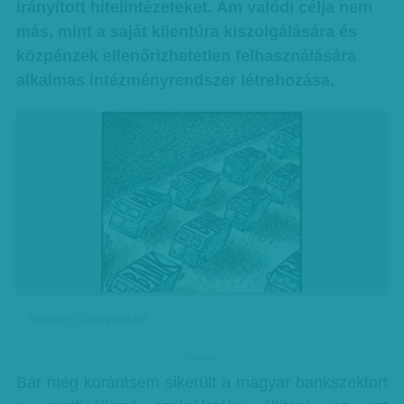
irányított hitelintézeteket. Ám valódi célja nem
más, mint a saját klientúra kiszolgálására és
közpénzek ellenőrizhetetlen felhasználására
alkalmas intézményrendszer létrehozása.
Tettamanti Béla grafikája
hirdetes
Bár még korántsem sikerült a magyar bankszektort