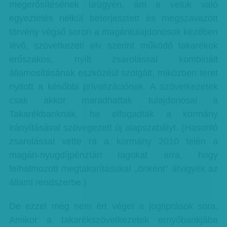
megerősítésének ürügyén, ám a velük való
egyeztetés nélkül beterjesztett és megszavazott
törvény végső soron a magántulajdonosok kezében
lévő, szövetkezeti elv szerint működő takarékok
erőszakos, nyílt zsarolással kombinált
államosításának eszközéül szolgált, miközben teret
nyitott a későbbi privatizációnak. A szövetkezetek
csak akkor maradhattak tulajdonosai a
Takarékbanknak, ha elfogadták a kormány
irányításával szövegezett új alapszabályt. (Hasonló
zsarolással vette rá a kormány 2010 telén a
magán-nyugdíjpénztári tagokat arra, hogy
felhalmozott megtakarításukat „önként” átvigyék az
állami rendszerbe.)
De ezzel még nem ért véget a jogtiprások sora.
Amikor a takarékszövetkezetek ernyőbankjába