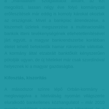
a „maffiaállam” szolgálatába állítani, az ezt
megcélzó, lassan négy éve folyó kormányzati
erőfeszítések már eddig is komoly károkat okoztak
az országnak. Mivel a bankpiac átrendezése, a
kiszemelt üzletek megszerzése a multinacionális
bankok itteni tevékenységének ellehetetlenítésével
járt együtt, a magyar bankrendszerbe korábban
életet lehelő befektetők hamar rükvercbe váltottak.
A kormány által elzabrált banktőkét kényszerűen
pótolják ugyan, de új hiteleket már csak szordínóval
helyeznek ki a magyar gazdaságba.
Kifosztás, kiszorítás
A másodszor színre lépő Orbán-kormány –
meglovagolva a hitelválság nyomán világszerte
eluralkodó bankellenes közhangulatot – már 2010