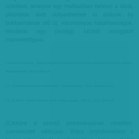
üzletben, amelybe egy maffiaállam beteszi a lábát,
pillanatok alatt süllyedhetnek el óriások és
bukkanhatnak elő új, várományos hatalmasságok.
Mindenki egy (evilági) kézből mozgatott
marionettfigura.
1 Ferenczi Krisztina, „Orbán barátjának takarékszövetkezete adhatott kölcsön a pályára”,
Népszabadság, 2013. július 16.
2 L. „Csányinak nem lesz zöldbankja”, Népszabadság, 2013. augusztus 16.
3 L. Uj Péter, „Csányi Sándort Orbán Viktor ugratja”, 444.hu, 2013. július 23.
(Cikkünk a szerző tanulmányának rövidített,
szerkesztett változata. Teljes terjedelmében a