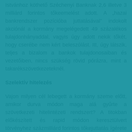
Istvánhoz köthető Széchenyi Banknak 2,6 illetve 3
milliárd forintos tőkeemelést adott. A „hazai
bankrendszer pozícióba juttatásával” indokolt
akciónál a kormány megelégedett 49 százalékos
tulajdonhányaddal, vagyis úgy adott nekik tőkét,
hogy cserébe nem kért beleszólást. Itt, úgy látszik,
teljes a bizalom a bankok tulajdonosaiban és
vezetőiben, nincs szükség rövid pórázra, mint a
takarékszövetkezeteknél.
Szelektív hitelezés
Vajon milyen cél lebegett a kormány szeme előtt,
amikor durva módon maga alá gyűrte a
szövetkezeti hitelintézeti rendszert? A titokban
előkészített és rapid módon keresztülvert
törvényhez százmilliárd forintos tőkejuttatás ígérete