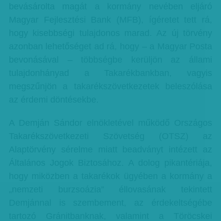
bevásárolta magát a kormány nevében eljáró
Magyar Fejlesztési Bank (MFB), ígéretet tett rá,
hogy kisebbségi tulajdonos marad. Az új törvény
azonban lehetőséget ad rá, hogy – a Magyar Posta
bevonásával – többségbe kerüljön az állami
tulajdonhányad a Takarékbankban, vagyis
megszűnjön a takarékszövetkezetek beleszólása
az érdemi döntésekbe.
A Demján Sándor elnökletével működő Országos
Takarékszövetkezeti Szövetség (OTSZ) az
Alaptörvény sérelme miatt beadványt intézett az
Általános Jogok Biztosához. A dolog pikantériája,
hogy miközben a takarékok ügyében a kormány a
„nemzeti burzsoázia” éllovasának tekintett
Demjánnal is szembement, az érdekeltségébe
tartozó Gránitbanknak, valamint a Töröcskei