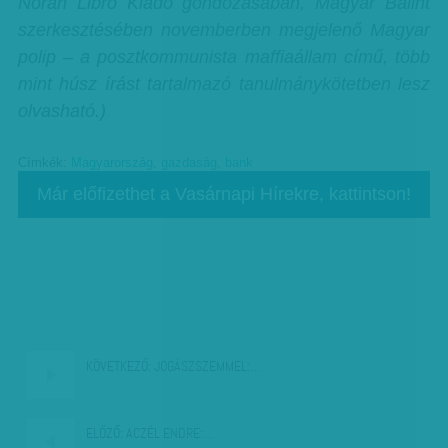
Noran Libro Kiadó gondozásában, Magyar Bálint
szerkesztésében novemberben megjelenő Magyar
polip – a posztkommunista maffiaállam című, több
mint húsz írást tartalmazó tanulmánykötetben lesz
olvasható.)
Címkék:
Magyarország
,
gazdaság
,
bank
Már előfizethet a Vasárnapi Hírekre, kattintson!
KÖVETKEZŐ:
JOGÁSZSZEMMEL:…
ELŐZŐ:
ACZÉL ENDRE:…