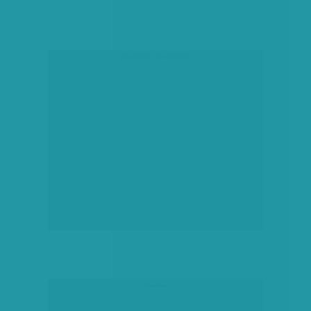
társadalmi célú hirdetés
hirdetés