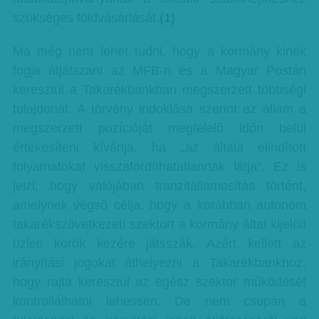
szükséges földvásárlását.
(1)
Ma még nem lehet tudni, hogy a kormány kinek
fogja átjátszani az MFB-n és a Magyar Postán
keresztül a Takarékbankban megszerzett többségi
tulajdonát. A törvény indoklása szerint az állam a
megszerzett pozícióját megfelelő időn belül
értékesíteni kívánja, ha „az általa elindított
folyamatokat visszafordíthatatlannak látja”. Ez is
jelzi, hogy valójában tranzitállamosítás történt,
amelynek végső célja, hogy a korábban autonóm
takarékszövetkezeti szektort a kormány által kijelölt
üzleti körök kezére játsszák. Azért kellett az
irányítási jogokat áthelyezni a Takarékbankhoz,
hogy rajta keresztül az egész szektor működését
kontrollálhatni lehessen. De nem csupán a