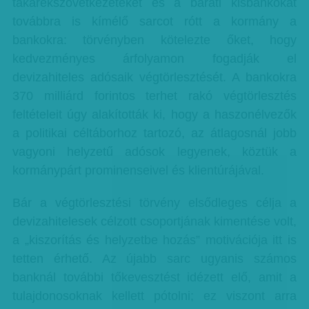
takarékszövetkezeteket és a baráti kisbankokat
továbbra is kímélő sarcot rótt a kormány a
bankokra: törvényben kötelezte őket, hogy
kedvezményes árfolyamon fogadják el
devizahiteles adósaik végtörlesztését. A bankokra
370 milliárd forintos terhet rakó végtörlesztés
feltételeit úgy alakították ki, hogy a haszonélvezők
a politikai céltáborhoz tartozó, az átlagosnál jobb
vagyoni helyzetű adósok legyenek, köztük a
kormánypárt prominenseivel és klientúrájával.
Bár a végtörlesztési törvény elsődleges célja a
devizahitelesek célzott csoportjának kimentése volt,
a „kiszorítás és helyzetbe hozás” motivációja itt is
tetten érhető. Az újabb sarc ugyanis számos
banknál további tőkevesztést idézett elő, amit a
tulajdonosoknak kellett pótolni; ez viszont arra