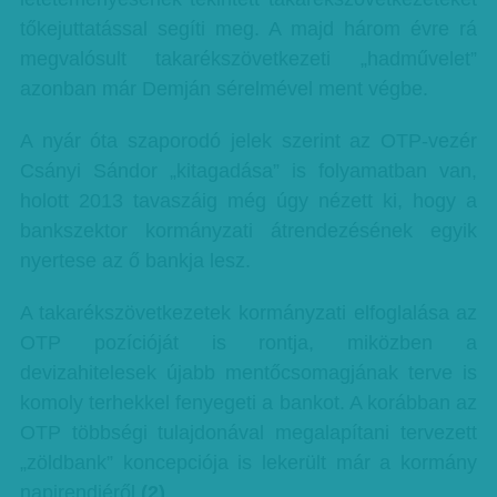
tőkejuttatással segíti meg. A majd három évre rá
megvalósult takarékszövetkezeti „hadművelet”
azonban már Demján sérelmével ment végbe.
A nyár óta szaporodó jelek szerint az OTP-vezér
Csányi Sándor „kitagadása” is folyamatban van,
holott 2013 tavaszáig még úgy nézett ki, hogy a
bankszektor kormányzati átrendezésének egyik
nyertese az ő bankja lesz.
A takarékszövetkezetek kormányzati elfoglalása az
OTP pozícióját is rontja, miközben a
devizahitelesek újabb mentőcsomagjának terve is
komoly terhekkel fenyegeti a bankot. A korábban az
OTP többségi tulajdonával megalapítani tervezett
„zöldbank” koncepciója is lekerült már a kormány
napirendjéről.
(2)