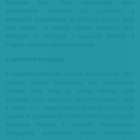
késztette őket, hogy visszafogják itteni
leánybankjuk aktivitását. Ez egybeesett a
kormányfő szándékával, aki többször jelezte, hogy
nem bánná, ha néhány külföldi tulajdonú bank
elhagyná az országot, s piacaikat átadnák a
magyar tulajdonú pénzintézeteknek.
A takarékok lenyúlása
A takarékszövetkezeti szektor lenyúlásának 2013
nyarára megérő koncepciója már leplezetlenül
mutatta meg, hogy az orbáni retorika szép
szlogenjei (mint amilyen a „nemzeti tulajdon”, vagy
a „vidék” és a „magyar ember” érdekei) üres szavak
csupán. A szövetkezeti hitelintézetek integrációjáról
elfogadott törvény a „nemzeti” bankrendszer
legnagyobb szegmensét jelentő szövetkezeti