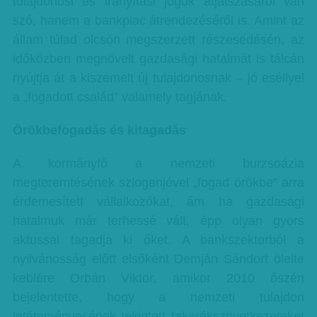
tulajdonosi és irányítási jogok átjátszásáról van
szó, hanem a bankpiac átrendezéséről is. Amint az
állam túlad olcsón megszerzett részesedésén, az
időközben megnövelt gazdasági hatalmát is tálcán
nyújtja át a kiszemelt új tulajdonosnak – jó eséllyel
a „fogadott család” valamely tagjának.
Örökbefogadás és kitagadás
A kormányfő a nemzeti burzsoázia
megteremtésének szlogenjével „fogad örökbe” arra
érdemesített vállalkozókat, ám ha gazdasági
hatalmuk már terhessé vált, épp olyan gyors
aktussal tagadja ki őket. A bankszektorból a
nyilvánosság előtt elsőként Demján Sándort ölelte
keblére Orbán Viktor, amikor 2010 őszén
bejelentette, hogy a nemzeti tulajdon
letéteményesének tekintett takarékszövetkezeteket