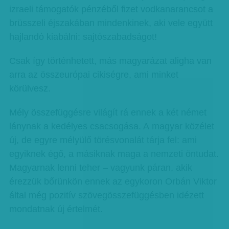
izraeli támogatók pénzéből fizet vodkanarancsot a
brüsszeli éjszakában mindenkinek, aki vele együtt
hajlandó kiabálni: sajtószabadságot!
Csak így történhetett, más magyarázat aligha van
arra az összeurópai cikiségre, ami minket
körülvesz.
Mély összefüggésre világít rá ennek a két német
lánynak a kedélyes csacsogása. A magyar közélet
új, de egyre mélyülő törésvonalát tárja fel: ami
egyiknek égő, a másiknak maga a nemzeti öntudat.
Magyarnak lenni teher – vagyunk páran, akik
érezzük bőrünkön ennek az egykoron Orbán Viktor
által még pozitív szövegösszefüggésben idézett
mondatnak új értelmét.