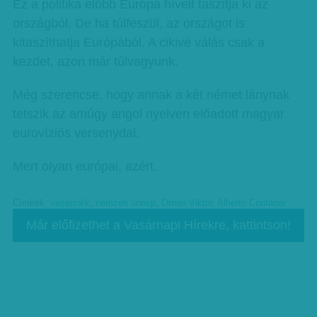
Ez a politika előbb Európa híveit taszítja ki az
országból. De ha túlfeszül, az országot is
kitaszíthatja Európából. A cikivé válás csak a
kezdet, azon már túlvagyunk.
Még szerencse, hogy annak a két német lánynak
tetszik az amúgy angol nyelven elő­adott magyar
eurovíziós versenydal.
Mert olyan európai, azért.
Címkék:
vezércikk
,
nemzeti ünnep
,
Orbán Viktor
,
Alberto Contador
Már előfizethet a Vasárnapi Hírekre, kattintson!