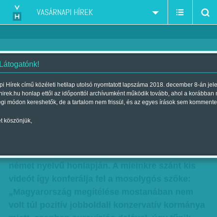
VASÁRNAPI HÍREK
 Látogatónk!
Ciki
i Hírek című közéleti hetilap utolsó nyomtatott lapszáma 2018. december 8-án jel
hirek.hu honlap ettől az időponttól archívumként működik tovább, ahol a korábban
Szerző:
Gál J. Zoltán
| Megjelent a 2012. április 22.-i lapszámban
égi módon kereshetők, de a tartalom nem frissül, és az egyes írások sem kommente
t köszönjük,
Két huszonéves német lány beszélget a
popzenéről. Az euróvíziós dalfesztivál indulóit
mutatják be szép sorban a rendezvény hivatalos
német nyelvű honlapján. A mieinkre szánt kis
videót így konferálja fel a mosolygós szőke:
„Magyarország megítélése mostanában nem
volt túl pozitív jobboldali konzervatív kormánya