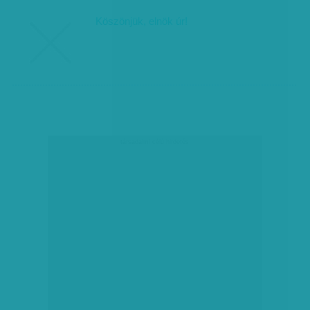
Köszönjük, elnök úr!
társadalmi célú hirdetés