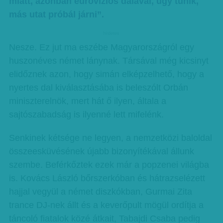
miatt, azonban eurovíziós dalával, úgy tűnik,
más utat próbál járni”.
hirdetes
Nesze. Ez jut ma eszébe Magyarországról egy
huszonéves német lánynak. Társával még kicsinyt
elidőznek azon, hogy simán elképzelhető, hogy a
nyertes dal kiválasztásába is beleszólt Orbán
miniszterelnök, mert hát ő ilyen, általa a
sajtószabadság is ilyenné lett mifelénk.
Senkinek kétsége ne legyen, a nemzetközi baloldal
összeesküvésének újabb bizonyítékával állunk
szembe. Beférkőztek ezek már a popzenei világba
is. Kovács László bőrszerkóban és hátrazselézett
hajjal vegyül a német diszkókban, Gurmai Zita
trance DJ-nek állt és a keverőpult mögül ordítja a
táncoló fiatalok közé átkait, Tabajdi Csaba pedig