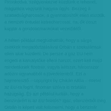
Pironkodva, szégyenkezve küzdünk e teherrel,
magunkra vagyunk hagyva úgyis. Bezzeg a
szabadságharcosok, a gyarmatosítók ellen küzdők,
a nemzeti öntudat ketrecharcosai, na, ők doszt
kapják a gondolatmankókat vezetőiktől.
A héten például megtudhatták, hogy a sárga
csekkek megadóztatásával Orbán a spekulánsok
ellen akar küzdeni. De persze a gaz EU nem
engedi a karvalytőke elleni harcot, ezért kell majd
mindenkinek fizetnie, vagyis kétszer, háromszor
adózni ugyanabból a jövedelemből. Ezt a
hajmeresztő – copyright by Chikán Attila – ötletet
az EU-ra fogni, finoman szólva is orbitális
hazugság. És azt például tudták, hogy a
benzinárért is az EU felelős? Igaz, ellenzékből még
Orbán is képes volt felismerni, hogy a benzinár