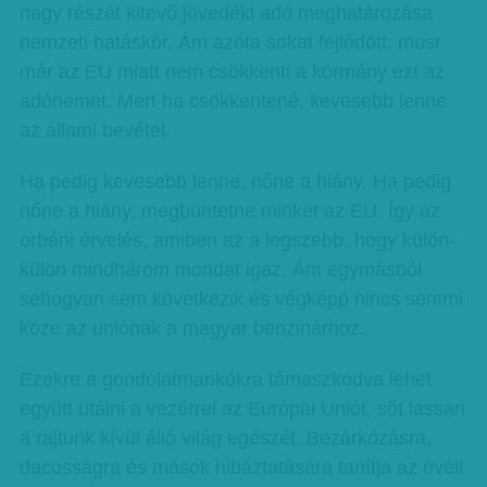
nagy részét kitevő jövedéki adó meghatározása
nemzeti hatáskör. Ám azóta sokat fejlődött: most
már az EU miatt nem csökkenti a kormány ezt az
adónemet. Mert ha csökkentené, kevesebb lenne
az állami bevétel.
Ha pedig kevesebb lenne, nőne a hiány. Ha pedig
nőne a hiány, megbüntetne minket az EU. Így az
orbáni érvelés, amiben az a legszebb, hogy külön-
külön mindhárom mondat igaz. Ám egymásból
sehogyan sem következik és végképp nincs semmi
köze az uniónak a magyar benzinárhoz.
Ezekre a gondolatmankókra támaszkodva lehet
együtt utálni a vezérrel az Európai Uniót, sőt lassan
a rajtunk kívül álló világ egészét. Bezárkózásra,
dacosságra és mások hibáztatására tanítja az övéit