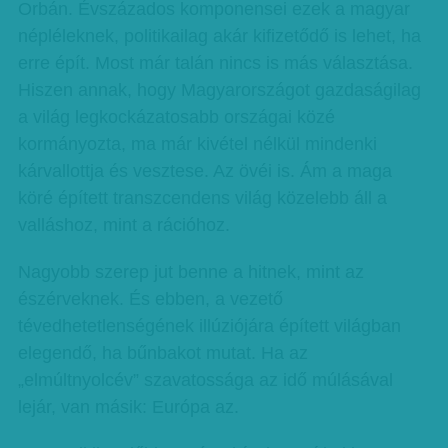
Orbán. Évszázados komponensei ezek a magyar
népléleknek, politikailag akár kifizetődő is lehet, ha
erre épít. Most már talán nincs is más választása.
Hiszen annak, hogy Magyarországot gazdaságilag
a világ legkockázatosabb országai közé
kormányozta, ma már kivétel nélkül mindenki
kárvallottja és vesztese. Az övéi is. Ám a maga
köré épített transzcendens világ közelebb áll a
valláshoz, mint a ráció­hoz.
Nagyobb szerep jut benne a hitnek, mint az
észérveknek. És ebben, a vezető
tévedhetetlenségének illúziójára épített világban
elegendő, ha bűnbakot mutat. Ha az
„elmúltnyolcév” szavatossága az idő múlásával
lejár, van másik: Európa az.