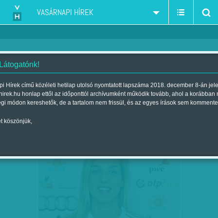
VASÁRNAPI HÍREK
 Látogatónk!
Győri Audi ETO KC
szűkítés:
i Hírek című közéleti hetilap utolsó nyomtatott lapszáma 2018. december 8-án jel
hirek.hu honlap ettől az időponttól archívumként működik tovább, ahol a korábban
égi módon kereshetők, de a tartalom nem frissül, és az egyes írások sem kommente
t köszönjük,
AUF WIEDERSEHEN! - A GYŐR ÍGY MÉG
FEB
14
NEM NYÚLT MELLÉ…