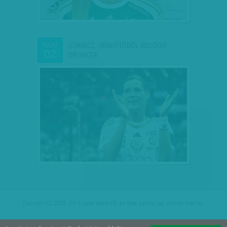
GÖRBICZ: IRÁNYÍTÓBÓL BOLDOG
NOV
02
DRUKKER
Copyright (C) 2026, XXI század Média Kft. Az oldal szerzői jogi oltalom alatt áll.