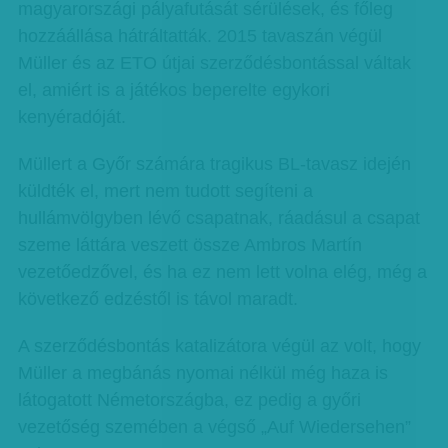
magyarországi pályafutását sérülések, és főleg
hozzáállása hátráltatták. 2015 tavaszán végül
Müller és az ETO útjai szerződésbontással váltak
el, amiért is a játékos beperelte egykori
kenyéradóját.
Müllert a Győr számára tragikus BL-tavasz idején
küldték el, mert nem tudott segíteni a
hullámvölgyben lévő csapatnak, ráadásul a csapat
szeme láttára veszett össze Ambros Martín
vezetőedzővel, és ha ez nem lett volna elég, még a
következő edzéstől is távol maradt.
A szerződésbontás katalizátora végül az volt, hogy
Müller a megbánás nyomai nélkül még haza is
látogatott Németországba, ez pedig a győri
vezetőség szemében a végső „Auf Wiedersehen”