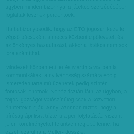
ügyben minden bizonnyal a játékos szerződésében
foglaltak lesznek perdöntőek.
Ha bebizonyosodik, hogy az ETO jogosan kezelte
végső búcsúként a meccs közbeni cipőlevételt és
az önkényes hazautazást, akkor a játékos nem sok
jóra számíthat.
Mindezek közben Müller és Martín SMS-ben is
kommunikáltak, a nyilvánosság számára eddig
ismeretlen tartalmú üzenetek pedig szintén
fontosak lehetnek. Nehéz tisztán látni az ügyben, a
teljes igazságot valószínűleg csak a közvetlen
érintettek tudják. Annyi azonban biztos, hogy a
bíróság áprilisra tűzte ki a per folytatását, viszont
jelen körülményeket tekintve meglepő lenne, ha
ezzel lezárulna a Müller- dosszié.