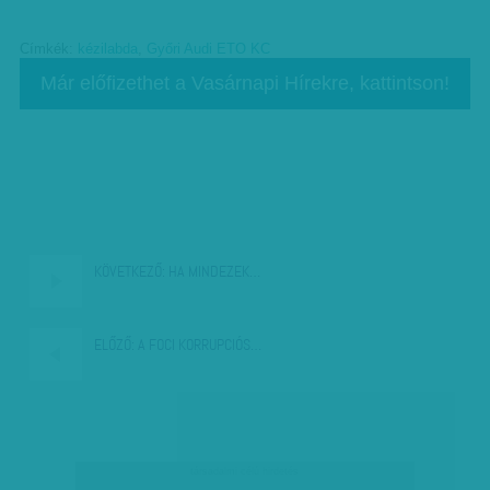
Címkék:
kézilabda
,
Győri Audi ETO KC
Már előfizethet a Vasárnapi Hírekre, kattintson!
KÖVETKEZŐ:
HA MINDEZEK…
ELŐZŐ:
A FOCI KORRUPCIÓS…
társadalmi célú hirdetés