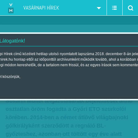
VASÁRNAPI HÍREK
 Látogatónk!
Auf Wiedersehen! - A Győr így
i Hírek című közéleti hetilap utolsó nyomtatott lapszáma 2018. december 8-án jel
hirek.hu honlap ettől az időponttól archívumként működik tovább, ahol a korábban
még nem nyúlt mellé
égi módon kereshetők, de a tartalom nem frissül, és az egyes írások sem kommente
sztárigazolással
t köszönjük,
Szerző:
Gaál Tamás
| Megjelent a 2016. február 13.-i lapszámban
Susann Müller leigazolásának bejelentését anno
osztatlan öröm fogadta a Győri ETO szurkolói
körében. 2014-ben a német átlövő világbajnoki
gólkirályként szerződött a regnáló BL-
győzteshez, azonban ott töltött egy éve alatt