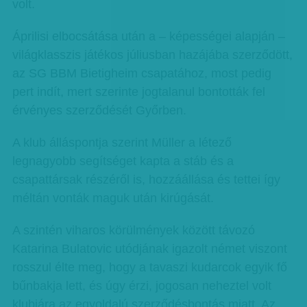
volt.
Áprilisi elbocsátása után a – képességei alapján –
világklasszis játékos júliusban hazájába szerződött,
az SG BBM Bietigheim csapatához, most pedig
pert indít, mert szerinte jogtalanul bontották fel
érvényes szerződését Győrben.
A klub álláspontja szerint Müller a létező
legnagyobb segítséget kapta a stáb és a
csapattársak részéről is, hozzáállása és tettei így
méltán vonták maguk után kirúgását.
A szintén viharos körülmények között távozó
Katarina Bulatovic utódjának igazolt német viszont
rosszul élte meg, hogy a tavaszi kudarcok egyik fő
bűnbakja lett, és úgy érzi, jogosan neheztel volt
klubjára az egyoldalú szerződésbontás miatt. Az