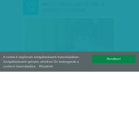
MINDIG FURCSA LÁNY VOLTAM - A
SZEP
14
LEURAZOTT ELVTÁRSAK…
A cookie-k segítenek szolgáltatásaink biztosításában.
Rendben!
Szolgáltatásaink igénybe vételével Ön beleegyezik a
cookie-k használatába.
- Részletek
LUXUS MAGYARORSZÁGON: NEM
SZEP
13
KELLENE VILLOGNI