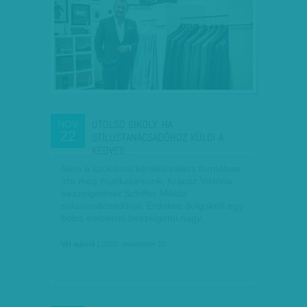
UTOLSÓ SIKOLY: HA
NOV
22
STÍLUSTANÁCSADÓHOZ KÜLDI A
KEDVES…
Nem a szokásos kérdés-válasz formában
írta meg munkatársunk, Krausz Viktória
beszélgetését Schiffer Miklós
stílustanácsadóval. Érdekes dolgokról egy
bölcs emberrel beszélgetni nagy…
VH ajánló
| 2015. november 22.