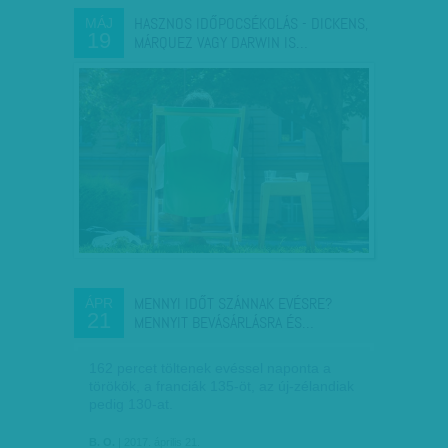
HASZNOS IDŐPOCSÉKOLÁS - DICKENS,
MÁJ
19
MÁRQUEZ VAGY DARWIN IS…
MENNYI IDŐT SZÁNNAK EVÉSRE?
ÁPR
21
MENNYIT BEVÁSÁRLÁSRA ÉS…
162 percet töltenek evéssel naponta a
törökök, a franciák 135-öt, az új-zélandiak
pedig 130-at.
B. O.
| 2017. április 21.