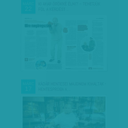
KI AKAR ÖRÖKKÉ ÉLNI? – TEHETJÜK
MÁRC
22
FÖL A KÉRDÉST…
KÁDÁR HENTESEI MAJDNEM KIHALTAK -
MÁRC
17
HENTESPRÓBA A…