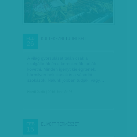
KÖLTEKEZNI TUDNI KELL
FEB
26
A világ gyorsulását talán csak a
szolgáltatók és a kereskedők tudják
követni. Minden igényt kielégítenek,
bármilyen hektikusak is a vásárlói
szokások. Nálunk jobban tudják, vagy…
Hardi Judit
| 2016. február 26.
ELIVOTT TERMÉSZET
FEB
15