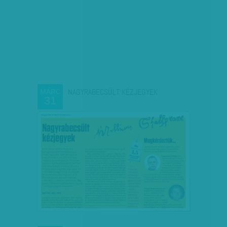
NAGYRABECSÜLT KÉZJEGYEK
MÁRC
31