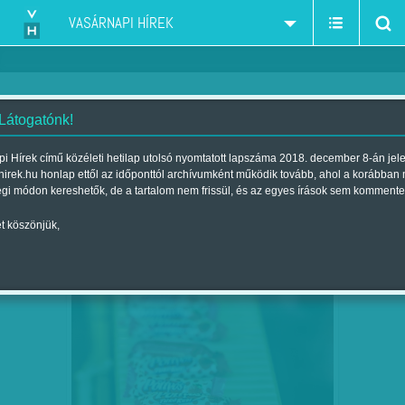
VASÁRNAPI HÍREK
 Látogatónk!
életmód
szűkítés:
i Hírek című közéleti hetilap utolsó nyomtatott lapszáma 2018. december 8-án jel
hirek.hu honlap ettől az időponttól archívumként működik tovább, ahol a korábban
égi módon kereshetők, de a tartalom nem frissül, és az egyes írások sem kommente
t köszönjük,
ERKÖLCSTELEN RUDACSKÁK
FEB
23