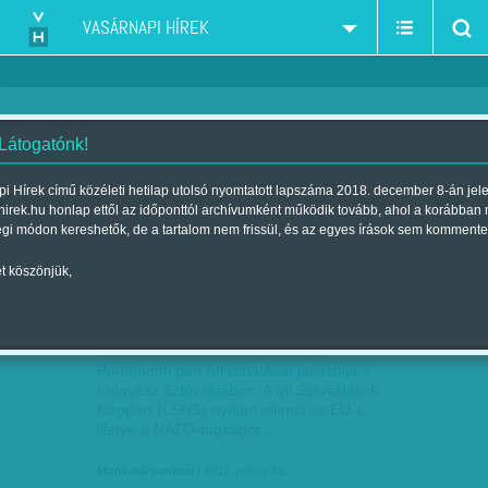
VASÁRNAPI HÍREK
 Látogatónk!
nyilas-hungarista-náci-nemzeti radikális
szűkítés:
i Hírek című közéleti hetilap utolsó nyomtatott lapszáma 2018. december 8-án jel
hirek.hu honlap ettől az időponttól archívumként működik tovább, ahol a korábban
égi módon kereshetők, de a tartalom nem frissül, és az egyes írások sem kommente
t köszönjük,
FASISZTÁK, OSZOLNI
MÁJ
31
A szélsőjobbot üti az ügyészség.
Parlamenti párt feloszlatását javasolja a
főügyész Szlovákiában. A Mi Szlovákiánk
Néppárt (LSNS) nyíltan ellenzi az EU-s,
illetve a NATO-tagságot,…
Munkatársunktól
| 2017. május 31.