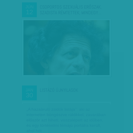
CSOPORTOS SZEXUÁLIS ERŐSZAK,
JÚN
12
SZADISTA RÉMTETTEK, MINDEGY…
LISTÁZÓ ÚJNYILASOK
JAN
30
„A hazaáruló zsidók listája”: aki az
interneten böngészve ráklikkel, zavarában
először azt hiheti, visszalépett az időben,
és egy történelmi témájú portálra került,
ahol hét…