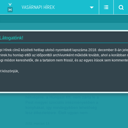
VASÁRNAPI HÍREK
 Látogatónk!
önkormányzat
szűkítés:
i Hírek című közéleti hetilap utolsó nyomtatott lapszáma 2018. december 8-án jel
hirek.hu honlap ettől az időponttól archívumként működik tovább, ahol a korábban
égi módon kereshetők, de a tartalom nem frissül, és az egyes írások sem kommente
t köszönjük,
CSŐDKALAUZ
MÁRC
13
Tekintettel a négynapos hosszú
hétvégére, a Hungast Kft. nem zárta le a
Pest megyei szociális intézményekben a
konyhákat, így mindegyikben lehetőség
lesz étkeztetésre. Ételt ugyan nem…
2011. március 13.