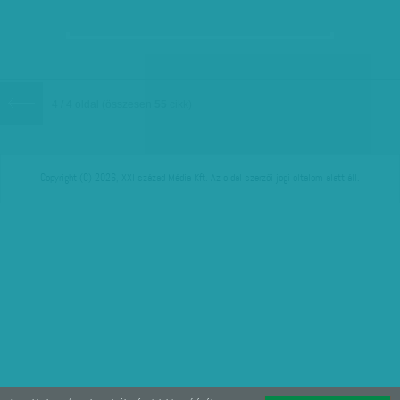
4 / 4 oldal
(összesen
55
cikk)
Copyright (C) 2026, XXI század Média Kft. Az oldal szerzői jogi oltalom alatt áll.