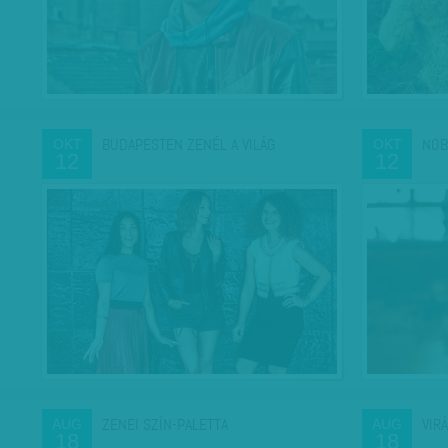
BUDAPESTEN ZENÉL A VILÁG
NOB
OKT
OKT
12
12
ZENEI SZÍN-PALETTA
VIR
AUG
AUG
18
18