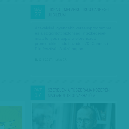
TIKKADT, MELANKOLIKUS CANNES-I
MÁJ
27
JUBILEUM
A tavalyinál gyengébb versenyprogrammal
és a szigorított biztonsági intézkedések
miatt fényes nappalra előrehozott
premierekkel indult az idei, 70. Cannes-i
Filmfesztivál. A tűző napon…
B. O.
| 2017. május 27.
SZERELEM A TÚSZDRÁMA KÖZEPÉN -
OKT
17
MAGYARUL IS OLVASHATÓ A…