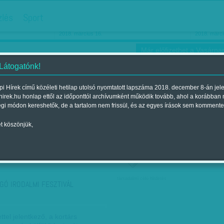
hirdetés
zlés
Sport
Ha még egyszer nyolcvanéves…
Barbie-h
2018. március 16.
2018. márci
Már előfizethet a Vasárnap
 Látogatónk!
i Hírek című közéleti hetilap utolsó nyomtatott lapszáma 2018. december 8-án jel
hirek.hu honlap ettől az időponttól archívumként működik tovább, ahol a korábban
ókusz
Szerintem
Ízlés
Sport
égi módon kereshetők, de a tartalom nem frissül, és az egyes írások sem kommente
t köszönjük,
ző szerint
Címke szerint
társadalmi célú hirdetés
GÓ IRODALMI FESZTIVÁL
ettel jelentkező, a kortárs