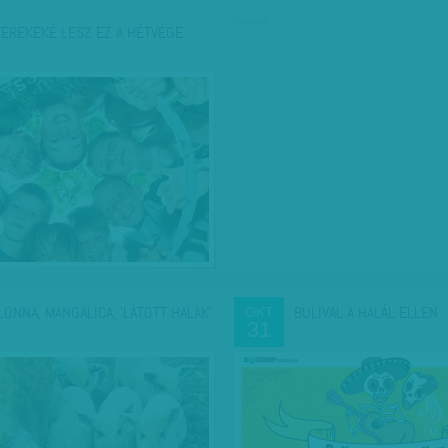
hirdetés
YEREKEKÉ LESZ EZ A HÉTVÉGE
LONNA, MANGALICA, 'LÁTOTT HALAK'
BULIVAL A HALÁL ELLEN
OKT
31
…