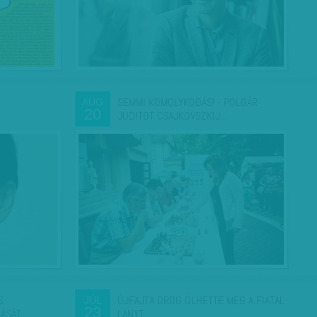
SEMMI KOMOLYKODÁS! - POLGÁR
AUG
20
JUDITOT CSAJKOVSZKIJ…
S
ÚJFAJTA DROG ÖLHETTE MEG A FIATAL
JÚL
23
ÁSÁT
LÁNYT