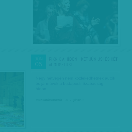
PIKNIK A HÍDON - KÉT JÚNIUSI ÉS KÉT
JÚN
05
AUGUSZTUSI…
Négy hétvégén nem közlekedhetnek autók
és járművek a budapesti Szabadság
hídon.
Munkatársunktól
| 2017. június 5.