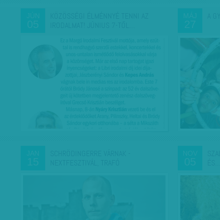
KÖZÖSSÉGI ÉLMÉNNYÉ TENNI AZ
A G
JÚN
MÁJ
05
27
IRODALMAT! JÚNIUS 7-TŐL…
SCHRÖDINGERRE VÁRNAK -
SZA
JAN
NOV
15
05
NEXTFESZTIVÁL, TRAFÓ
ÉS