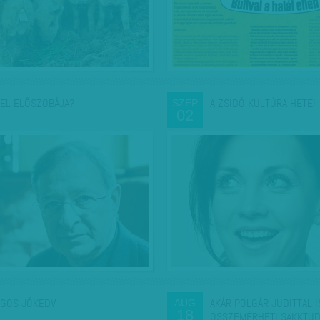
EL ELŐSZOBÁJA?
A ZSIDÓ KULTÚRA HETEI
SZEP
02
ÁGOS JÓKEDV
AKÁR POLGÁR JUDITTAL I
AUG
18
ÖSSZEMÉRHETI SAKKTUD