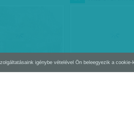
Szolgáltatásaink igénybe vételével Ön beleegyezik a cookie
ÉT A GYEREKEKÉ A HAJÓGYÁRI
PEZSEG A VÁROS
JÚN
04
odik hétvégéjén ismét
Hétvégén zajlik a legbudapest
dicsommá válik a Hajógyári-
fesztivál a fővárosban, amelyet 
kreatív fiatal hozott létre azzal a
hogy megmutassa, mitől jó hel
któl
| 2016. június 11.
Munkatársunktól
| 2016. június 4.