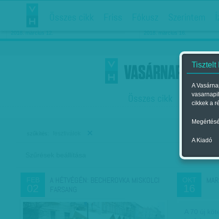
Összes cikk
Friss
Fókusz
Szerintem
Í
Chipekkel a rák ellen
Párkapcsolati matiné
2018. március 12.
2018. március 16.
Tisztelt
A Vasárnap
vasarnapi
Összes cikk
Friss
F
cikkek a r
Megértésé
fesztiválok
szűkítés:
A Kiadó
Szűrések beállítása
Szer
A HÉTVÉGÉN: BECHEROVKA MISKOLCI
MAR
FEB
OKT
02
16
FARSANG
A 70 új köt