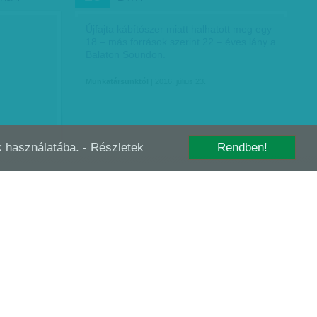
Újfajta kábítószer miatt halhatott meg egy
18 – más források szerint 22 – éves lány a
Balaton Soundon.
Munkatársunktól
| 2016. július 23.
-k használatába.
- Részletek
Rendben!
KARD KI KARDHAL! BOCUSE D'OR,
MÁJ
12
GOURMET FESZTIVÁL
esebb
Gasztrokalandorok ne kíméljétek
pár lelkes
magatokat: május 12–15. között a
 céllal,
Millenárison ismét felvonulnak az ország
y Budapest.
topéttermei a Gourmet Fesztiválon. Az
összesen 120 kiállító között azonban…
Munkatársunktól
| 2016. május 12.