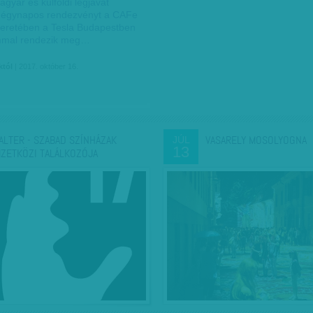
gyar és külföldi legjavát
négynapos rendezvényt a CAFe
eretében a Tesla Budapestben
ommal rendezik meg…
któl
| 2017. október 16.
ALTER - SZABAD SZÍNHÁZAK
VASARELY MOSOLYOGNA
JÚL
13
ZETKÖZI TALÁLKOZÓJA