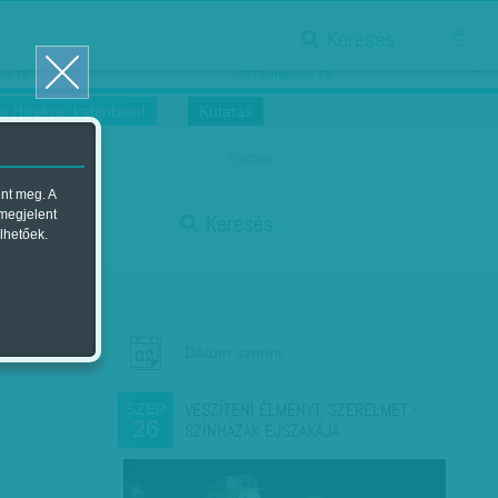
Keresés
ősnők nőnapra
Megtáncoltatott Oscar-szobor
us 16.
2018. március 16.
i Hírekre, kattintson!
Kutatás
magyar
ent meg. A
start
 megjelent
Keresés
lhetőek.
stop
Dátum szerint
VESZÍTENI ÉLMÉNYT, SZERELMET -
SZEP
26
SZÍNHÁZAK ÉJSZAKÁJA