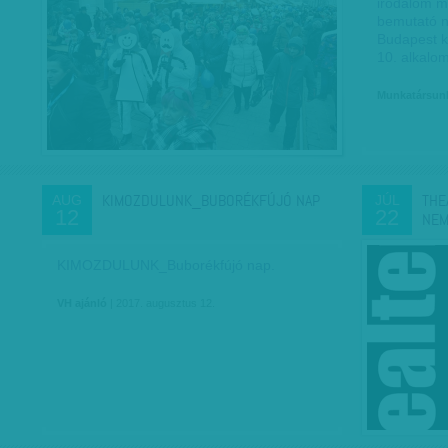
irodalom ma
bemutató 
Budapest k
10. alkal
Munkatársun
KIMOZDULUNK_BUBORÉKFÚJÓ NAP
THE
AUG
JÚL
12
22
NEM
KIMOZDULUNK_Buborékfújó nap.
VH ajánló
| 2017. augusztus 12.