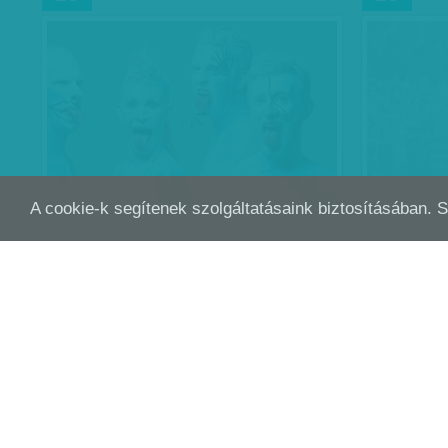
A cookie-k segítenek szolgáltatásaink biztosításában. 
BALATON SOUND: ERŐSZAKOLÓT
ISM
JÚL
JÚN
16
11
KERESNEK
Június más
gyerekpara
sziget.
Munkatársun