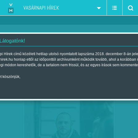
VASÁRNAPI HÍREK
 Látogatónk!
Fekete György-MMA-Magyar Művészeti Akadémia
szűkítés:
i Hírek című közéleti hetilap utolsó nyomtatott lapszáma 2018. december 8-án jel
hirek.hu honlap ettől az időponttól archívumként működik tovább, ahol a korábban
égi módon kereshetők, de a tartalom nem frissül, és az egyes írások sem kommente
t köszönjük,
TÚL A TŰRÉSHATÁRON
JAN
15