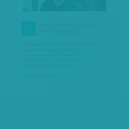
GULYÁS MÁRTON AKCIÓJA A NYÍLT
NOV
07
VITÁÉRT - VITA HELYETT…
A Magyar Művészeti Akadémia (MMA)
csütörtöki közgyűlésén az ismert aktivista,
színházi rendező, Gulyás Márton, a
Krétakör volt ügyvezetője ismét
megpróbált párbeszédet…
K. V.
| 2015. november 7.
társadalmi célú hirdetés