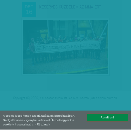
KESERVES KÜZDELEM AZ MMA-ÉRT
DEC
16
Copyright (C) 2026, XXI század Média Kft. Az oldal szerzői jogi oltalom alatt áll.
A cookie-k segítenek szolgáltatásaink biztosításában.
Rendben!
Szolgáltatásaink igénybe vételével Ön beleegyezik a
cookie-k használatába.
- Részletek