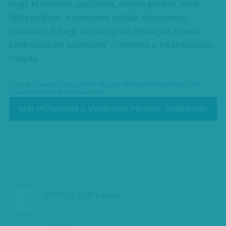
hogy ki kerülhet pozícióba, milyen pénzek felett
diszponálhat. Karriereket tudnak tönkretenni,
elindítani. Ez egy kormányzati ideológiát követő
konkvisztádor szervezet” – mondta a Klubrádióban
Gulyás.
Címkék:
Fekete György-MMA-Magyar Művészeti Akadémia
,
civil
szervezet-NGO-aktivisták-civilek
Már előfizethet a Vasárnapi Hírekre, kattintson!
KÖVETKEZŐ:
ELLEP A SZMOG