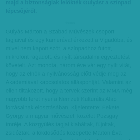
majd a biztonságiak lelökték Gulyást a színpad
lépcsőjéről.
hirdetes
Gulyás Márton a Szabad Művészek csoport
tagjaival és egy kamerával érkezett a Vigadóba, és
mivel nem kapott szót, a színpadhoz futott,
mikrofont ragadott, és nyílt társadalmi egyeztetést
követelt. Azt mondta, három éve vár egy nyílt vitát,
hogy az elnök a nyilvánosság előtt védje meg az
Akadémiával kapcsolatos álláspontját. Valamint az
ellen tiltakozott, hogy a tervek szerint az MMA még
nagyobb teret nyer a Nemzeti Kulturális Alap
forrásainak elosztásában. Kijelentette: Fekete
György a magyar művészeti közélet Pozsgay
Imréje. A közgyűlés tagjai kiabáltak, fújoltak,
zsidóztak, a lökdösődés közepette Marton Éva