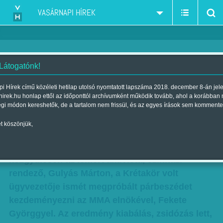
VASÁRNAPI HÍREK
 Látogatónk!
Gulyás Márton akciója a nyílt
i Hírek című közéleti hetilap utolsó nyomtatott lapszáma 2018. december 8-án jel
hirek.hu honlap ettől az időponttól archívumként működik tovább, ahol a korábban
vitáért - Vita helyett ez történt...
égi módon kereshetők, de a tartalom nem frissül, és az egyes írások sem kommente
Szerző:
K. V.
| Megjelent a 2015. november 07.-i lapszámban
t köszönjük,
A Magyar Művészeti Akadémia (MMA) csütörtöki
közgyűlésén az ismert aktivista, színházi
rendező, Gulyás Márton, a Krétakör volt
ügyvezetője ismét megpróbált párbeszédet
kezdeményezni az MMA elnökével, Fekete
Györggyel. Az eredmény kiabálás, zsidózás lett,