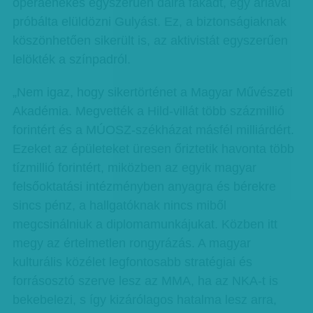
operaénekes egyszerűen dalra fakadt, egy áriával
próbálta elüldözni Gulyást. Ez, a biztonságiaknak
köszönhetően sikerült is, az aktivistát egyszerűen
lelökték a színpadról.
„Nem igaz, hogy sikertörténet a Magyar Művészeti
Akadémia. Megvették a Hild-villát több százmillió
forintért és a MÚOSZ-székházat másfél milliárdért.
Ezeket az épületeket üresen őriztetik havonta több
tízmillió forintért, miközben az egyik magyar
felsőoktatási intézményben anyagra és bérekre
sincs pénz, a hallgatóknak nincs miből
megcsinálniuk a diplomamunkájukat. Közben itt
megy az értelmetlen rongyrázás. A magyar
kulturális közélet legfontosabb stratégiai és
forrásosztó szerve lesz az MMA, ha az NKA-t is
bekebelezi, s így kizárólagos hatalma lesz arra,