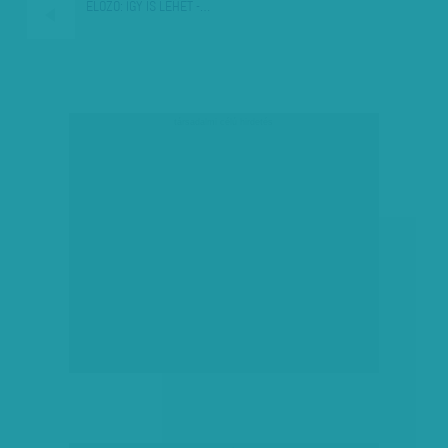
ELŐZŐ:
ÍGY IS LEHET -…
társadalmi célú hirdetés