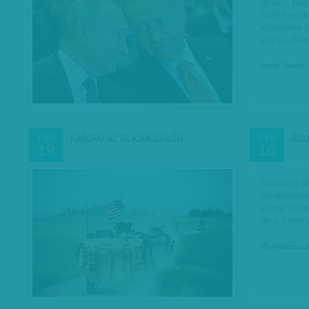
ahhoz, hog
baljós jele
közelebbi j
ész is. Se
Szele Tamás
|
HÁBORÚ AZ OLAJMEZŐKÖN
ROM
FEB
FEB
19
10
Románia jö
ideiglenes
szíriai áll
be a kormá
Munkatársun