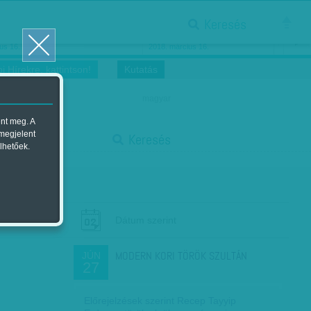
Keresés
ősnők nőnapra
Megtáncoltatott Oscar-szobor
us 16.
2018. március 16.
i Hírekre, kattintson!
Kutatás
magyar
ent meg. A
start
 megjelent
Keresés
lhetőek.
stop
Dátum szerint
MODERN KORI TÖRÖK SZULTÁN
JÚN
27
Előrejelzések szerint Recep Tayyip