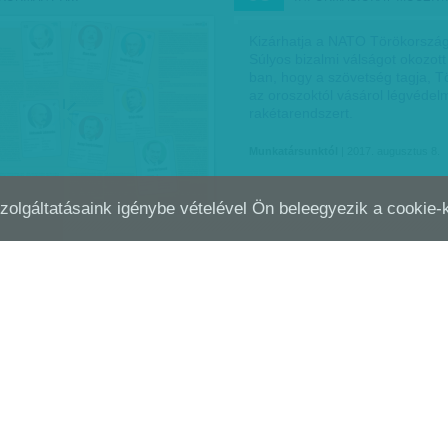
Kizárhatja a NATO Törökország
Súlyos bizalmi válságot okozot
ban, hogy a szövetség tagja, 
az oroszoktól vásárol légvédel
rakétarendszert.
Munkatársunktól
| 2017. augusztus 8.
Szolgáltatásaink igénybe vételével Ön beleegyezik a cookie
ZOTTAN BONYOLULT AZ EVOLÚCIÓ
IRÁN ÉS TÖRÖKORSZÁG I
JÚN
10
MELLÉ ÁLLT
m tanítják az evolúciós
„Nem adjuk fel külpolitikánkat” 
Törökország általános
pénteken Mohammed bin Abdul
Thani katari külügyminiszter a 
kirobbant közel-keleti politikai 
reagálva.
któl
| 2017. június 27.
Munkatársunktól
| 2017. június 10.