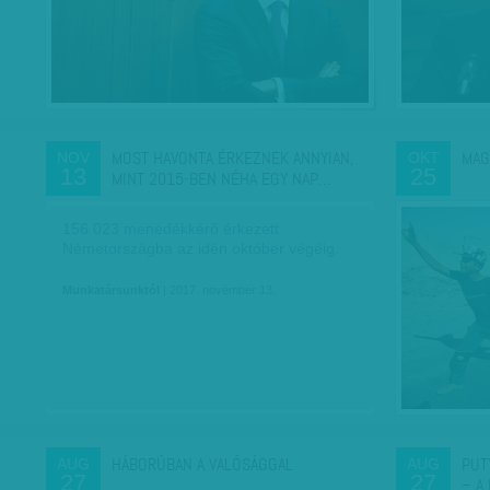
MOST HAVONTA ÉRKEZNEK ANNYIAN,
MAG
NOV
OKT
13
25
MINT 2015-BEN NÉHA EGY NAP…
156 023 menedékkérő érkezett
Németországba az idén október végéig.
Munkatársunktól
| 2017. november 13.
HÁBORÚBAN A VALÓSÁGGAL
PUT
AUG
AUG
27
27
– A