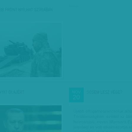
hirdetés
BB FRONT NYÍLHAT SZÍRIÁBAN
NYAT OLAJÉRT
SOSEM LESZ VÉGE?
NOV
20
Újabb elfogatóparancsokat adta
Törökországban, ezúttal az áll
fenntartású, neves Marmara E
jelenlegi és volt alkalmazottja e