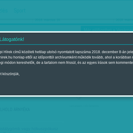
hirdetés
zlés
Sport
Ha még egyszer nyolcvanéves…
Barbie-h
2018. március 16.
2018. márci
Már előfizethet a Vasárnap
 Látogatónk!
i Hírek című közéleti hetilap utolsó nyomtatott lapszáma 2018. december 8-án jel
hirek.hu honlap ettől az időponttól archívumként működik tovább, ahol a korábban
ókusz
Szerintem
Ízlés
Sport
égi módon kereshetők, de a tartalom nem frissül, és az egyes írások sem kommente
t köszönjük,
ző szerint
Címke szerint
társadalmi célú hirdetés
ÉLHOLD ÁRNYÉKA
ristálygömb vagy hókuszpókusz