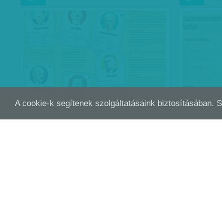
A cookie-k segítenek szolgáltatásaink biztosításában. 
ORBÁN ERDOGAN PÁRTJÁN - KÍNOS,
TÚL
JÚN
JÚN
30
27
HOGY KI MELLÉ ÁLLT AZ…
A magyar miniszterelnök ankarai
2019-től ne
látogatásán úgy fogalmazott, hogy
elméletet 
Magyarország kitart a barátai mellett, még
iskoláiban.
„ha kényelmetlen” is. „Akármilyen
törökellenes megnyilatkozások is…
Munkatársun
Munkatársunktól
| 2017. június 30.