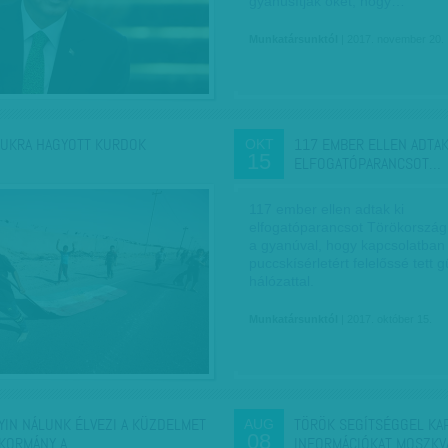
gyanúsítják őket, hogy…
Munkatársunktól
| 2017. november 20.
UKRA HAGYOTT KURDOK
117 EMBER ELLEN ADTAK
OKT
15
ELFOGATÓPARANCSOT…
117 ember ellen adtak ki
elfogatóparancsot Törökország
a gyanúval, hogy kapcsolatban 
puccskísérletért felelőssé tett g
hálózattal.
Munkatársunktól
| 2017. október 15.
YIN NÁLUNK ÉLVEZI A KÜZDELMET
TÖRÖK SEGÍTSÉGGEL KA
AUG
08
 KORMÁNY A…
INFORMÁCIÓKAT MOSZKV