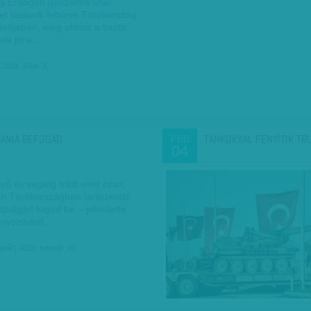
y Erdogan győzelme után
ket lássunk feltűnni Törökország
övőjében, elég ahhoz a tiszta
mmi jóra…
 2018. július 3.
ÁNIA BEFOGAD
TANKOKKAL FENYÍTIK T
FEB
04
vő év végéig több mint száz,
en Törökországban tartózkodó
ampolgárt fogad be – jelentette
nyszóvivő.
któl
| 2018. február 10.