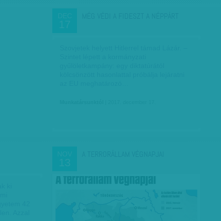
MÉG VÉDI A FIDESZT A NÉPPÁRT
DEC
17
Szovjetek helyett Hitlerrel támad Lázár. –
Szintet lépett a kormányzati
gyűlöletkampány: egy diktatúrától
kölcsönzött hasonlattal próbálja lejáratni
az EU meghatározó…
Munkatársunktól
| 2017. december 17.
A TERRORÁLLAM VÉGNAPJAI
NOV
13
k ki
ami
gyetem 42
llen. Azzal