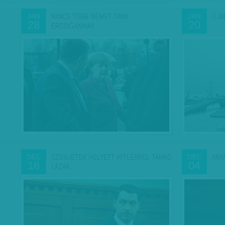
NINCS TÖBB NÉMET TANK
ÚJA
JAN
JAN
28
20
ERDOĞANNAK
SZOVJETEK HELYETT HITLERREL TÁMAD
ARA
DEC
DEC
16
04
LÁZÁR