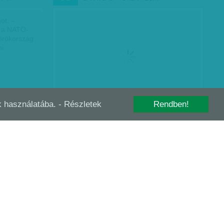
ot. –
t a NATO-
Törökország
mi
-k használatába.
- Részletek
Rendben!
S KATAR
A DÜHÖDT POLITIKA MEGÖLI A
MÁJ
03
KÖNYVET - ORHAN PAMUK…
– közölte
rahman al-
hét elején
válságra