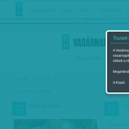
Összes cikk
Friss
Fókusz
Szerintem
Í
Chipekkel a rák ellen
Párkapcsolati matiné
2018. március 12.
2018. március 16.
Tisztelt
A Vasárnap
vasarnapi
Összes cikk
Friss
F
cikkek a r
Megértésé
Törökország
szűkítés:
A Kiadó
Szűrések beállítása
Szer
ERDOGAN JÁTÉKAI
A F
NOV
JÚL
28
03
Nem kell k