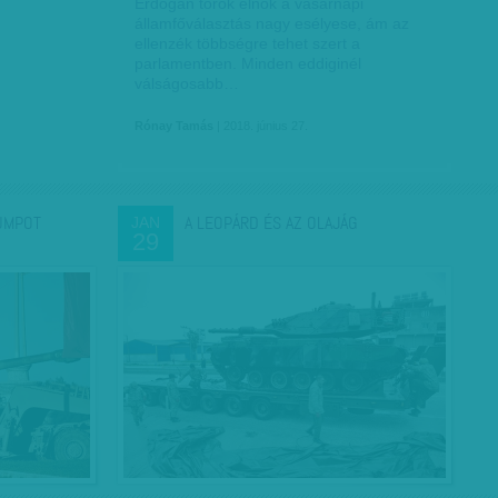
Erdogan török elnök a vasárnapi
államfőválasztás nagy esélyese, ám az
ellenzék többségre tehet szert a
parlamentben. Minden eddiginél
válságosabb…
Rónay Tamás
| 2018. június 27.
RUMPOT
A LEOPÁRD ÉS AZ OLAJÁG
JAN
29