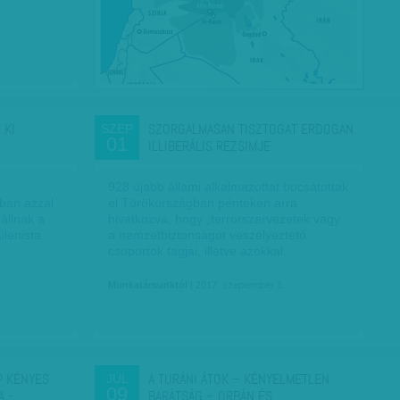
 KI
SZORGALMASAN TISZTOGAT ERDOGAN
SZEP
01
ILLIBERÁLIS REZSIMJE
928 újabb állami alkalmazottat bocsátottak
ban azzal
el Törökországban pénteken arra
állnak a
hivatkozva, hogy „terrorszervezetek vagy
ülenista
a nemzetbiztonságot veszélyeztető
csoportok tagjai, illetve azokkal…
Munkatársunktól
| 2017. szeptember 1.
P KÉNYES
A TURÁNI ÁTOK – KÉNYELMETLEN
JÚL
09
A -…
BARÁTSÁG – ORBÁN ÉS…