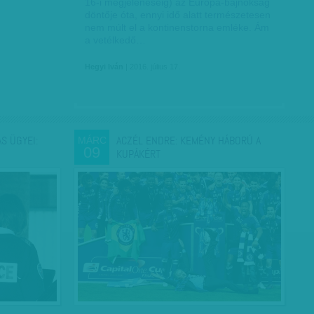
16-i megjelenéséig) az Európa-bajnokság
döntője óta, ennyi idő alatt természetesen
nem múlt el a kontinenstorna emléke. Ám
a vetélkedő…
Hegyi Iván
| 2016. július 17.
S ÜGYEI:
ACZÉL ENDRE: KEMÉNY HÁBORÚ A
MÁRC
09
KUPÁKÉRT