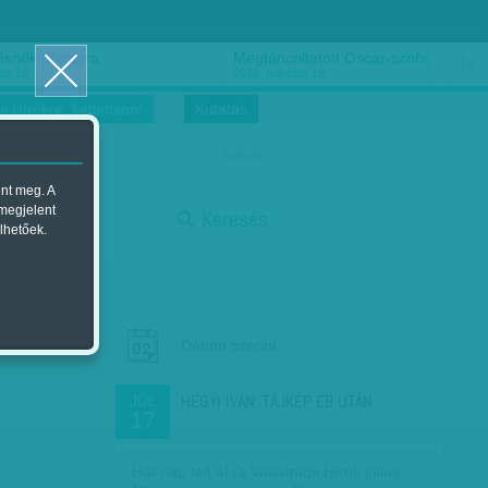
ősnők nőnapra
Megtáncoltatott Oscar-szobor
us 16.
2018. március 16.
i Hírekre, kattintson!
Kutatás
magyar
ent meg. A
start
 megjelent
Keresés
lhetőek.
stop
Dátum szerint
HEGYI IVÁN: TÁJKÉP EB UTÁN
JÚL
17
Hat nap telt el (a Vasárnapi Hírek július