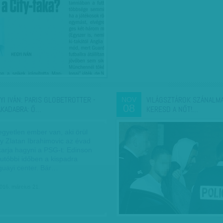
YI IVÁN: PARIS GLOBETROTTER -
VILÁGSZTÁROK SZÁNALMA
NOV
08
AKADABRA: Ő…
KERESD A NŐT!…
egyetlen ember van, aki örül
y Zlatan Ibrahimovic az évad
karja hagyni a PSG-t: Edinson
 utóbbi időben a kispadra
uguayi center. Bár…
016. március 21.