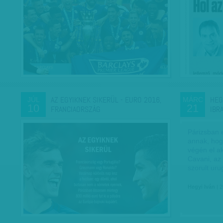
AZ EGYIKNEK SIKERÜL - EURO 2016,
HEG
JÚL
MÁRC
10
21
FRANCIAORSZÁG
IBR
Párizsban 
annak, hog
végén el a
Cavani, az
szorult ur
Hegyi Iván
| 2