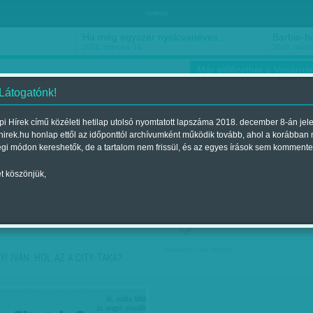
hirdetés
Ha még egyszer nyolcvanéves…
Barbie-h
2018. március 16.
2018. márci
Már előfizethet a Vasárnap
 Látogatónk!
i Hírek című közéleti hetilap utolsó nyomtatott lapszáma 2018. december 8-án jel
hirek.hu honlap ettől az időponttól archívumként működik tovább, ahol a korábban
ókusz
Szerintem
Ízlés
Sport
égi módon kereshetők, de a tartalom nem frissül, és az egyes írások sem kommente
t köszönjük,
ző szerint
Címke szerint
társadalmi célú hirdetés
I IVÁN: HOL AZ A CITY-TAKA?