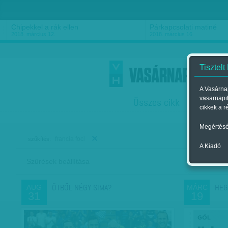
Chipekkel a rák ellen
Párkapcsolati matiné
2018. március 12.
2018. március 16.
Tisztelt
A Vasárnap
vasarnapi
Összes cikk
Friss
F
cikkek a r
Megértésé
francia foci
szűkítés:
A Kiadó
Szűrések beállítása
Szer
ÖTBŐL NÉGY SIMA?
HEGY
AUG
MÁRC
31
19