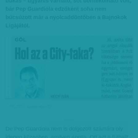
bukás – ugyanis várható, sőt borítékolható volt,
bár Pep Guardiola edzőként soha nem
búcsúzott már a nyolcaddöntőben a Bajnokok
Ligájától.
VH, 2017. szeptember 18.
hirdetes
De Pep Guardiola nem is dolgozott számára oly
idegen közegben, amilyen Anglia. Ott azt a futballt,