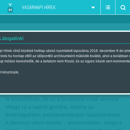
VASÁRNAPI HÍREK
 Látogatónk!
Hegyi Iván: Hol az a City-taka?
i Hírek című közéleti hetilap utolsó nyomtatott lapszáma 2018. december 8-án jel
hirek.hu honlap ettől az időponttól archívumként működik tovább, ahol a korábban
Szerző:
Hegyi Iván
| Megjelent a 2017. március 18.-i lapszámban
égi módon kereshetők, de a tartalom nem frissül, és az egyes írások sem kommente
t köszönjük,
Jellemző módon a sejkek irányította
Manchester Citynél most arról beszélnek, hogy
a következő évadra akár tizennyolc labdarúgót
is kicserélnek, de ez a konklúzió csak annyira
világít rá a valódi gondra, mintha az
Emírségekben petróleumlámpát használnának.
A Monaco elleni kiesés – pontosabban: maga a