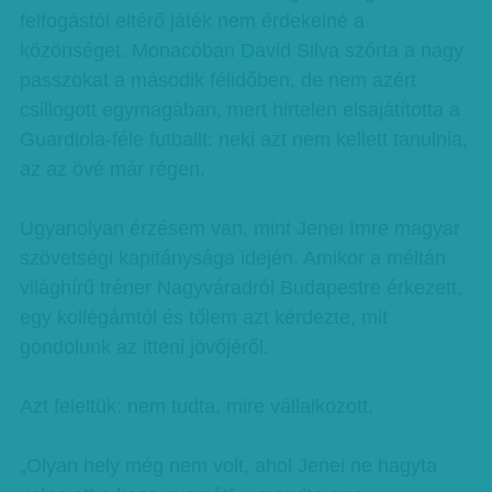
felfogástól eltérő játék nem érdekelné a
közönséget. Monacóban David Silva szórta a nagy
passzokat a második félidőben, de nem azért
csillogott egymagában, mert hirtelen elsajátította a
Guardiola-féle futballt: neki azt nem kellett tanulnia,
az az övé már régen.
Ugyanolyan érzésem van, mint Jenei Imre magyar
szövetségi kapitánysága idején. Amikor a méltán
világhírű tréner Nagyváradról Budapestre érkezett,
egy kollégámtól és tőlem azt kérdezte, mit
gondolunk az itteni jövőjéről.
Azt feleltük: nem tudta, mire vállalkozott.
„Olyan hely még nem volt, ahol Jenei ne hagyta