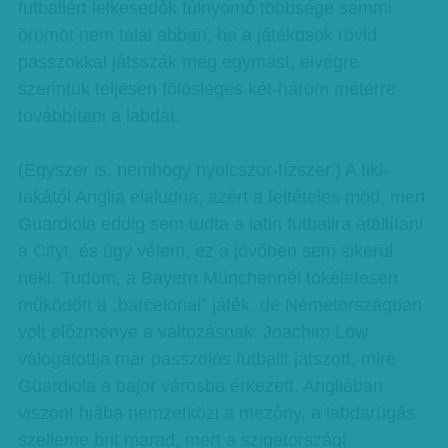
futballért lelkesedők túlnyomó többsége semmi
örömöt nem talál abban, ha a játékosok rövid
passzokkal játsszák meg egymást, elvégre
szerintük teljesen fölösleges két-három méterre
továbbítani a labdát.
(Egyszer is, nemhogy nyolcszor-tízszer.) A tiki-
takától Anglia elaludna; azért a feltételes mód, mert
Guardiola eddig sem tudta a latin futballra átállítani
a Cityt, és úgy vélem, ez a jövőben sem sikerül
neki. Tudom, a Bayern Münchennél tökéletesen
működött a „barcelonai” játék, de Németországban
volt előzménye a változásnak: Joachim Löw
válogatottja már passzolós futballt játszott, mire
Guardiola a bajor városba érkezett. Angliában
viszont hiába nemzetközi a mezőny, a labdarúgás
szelleme brit marad, mert a szigetországi