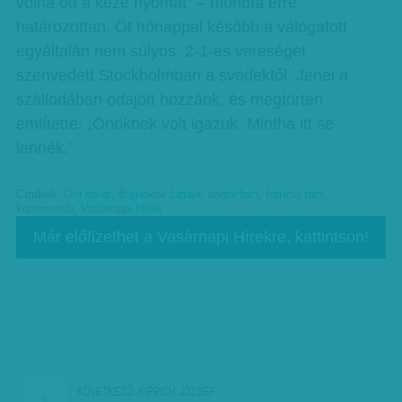
volna ott a keze nyomát” – mondta erre
határozottan. Öt hónappal később a válogatott
egyáltalán nem súlyos, 2-1-es vereséget
szenvedett Stockholmban a svédektől. Jenei a
szállodában odajött hozzánk, és megtörten
említette: „Önöknek volt igazuk. Mintha itt se
lennék.”
Címkék:
Gól rovat
,
Bajnokok Ligája
,
angol foci
,
francia foci
,
kommentár
,
Vasárnapi Hírek
Már előfizethet a Vasárnapi Hírekre, kattintson!
KÖVETKEZŐ:
KIPRICH JÓZSEF:…