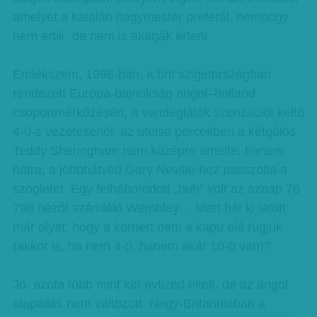
amelyet a katalán nagymester preferál, nemhogy
nem értik, de nem is akarják érteni.
Emlékszem, 1996-ban, a brit szigetországban
rendezett Európa-bajnokság angol–holland
csoportmérkőzésén, a vendéglátók szenzációt keltő
4-0-s vezetésénél, az utolsó percekben a kétgólos
Teddy Sheringham nem középre emelte, hanem
hátra, a jobbhátvéd Gary Neville-hez passzolta a
szögletet. Egy felháborodott „huh” volt az aznap 76
798 nézőt számláló Wembley… Mert hát ki látott
már olyat, hogy a kornert nem a kapu elé rúgjuk
(akkor is, ha nem 4-0, hanem akár 10-0 van)?
Jó, azóta több mint két évtized eltelt, de az angol
alapállás nem változott. Nagy-Britanniában a