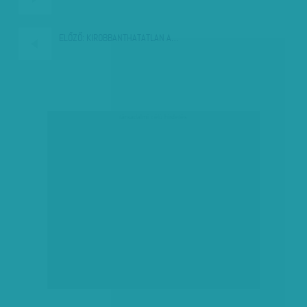
ELŐZŐ:
KIROBBANTHATATLAN A…
társadalmi célú hirdetés