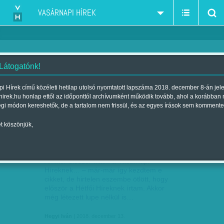
VASÁRNAPI HÍREK
 Látogatónk!
Gól rovat
szűkítés:
i Hírek című közéleti hetilap utolsó nyomtatott lapszáma 2018. december 8-án jel
hirek.hu honlap ettől az időponttól archívumként működik tovább, ahol a korábban
égi módon kereshetők, de a tartalom nem frissül, és az egyes írások sem kommente
t köszönjük,
SZOMORÚ VASÁRNAP
DEC
13
Amikor először írtam a Vasárnapi
Híreknek… – már-már így kezdtem e
cikket, de hirtelen eszembe ötlött, hogy
először a Hétfői Híreknek írtam. Akkor
még létezett lupe nélkül is…
Hegyi Iván
| 2018. december 13.