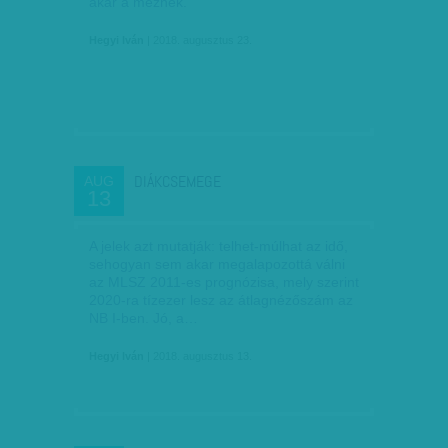
akár a méznek.
Hegyi Iván
| 2018. augusztus 23.
DIÁKCSEMEGE
AUG
13
A jelek azt mutatják: telhet-múlhat az idő,
sehogyan sem akar megalapozottá válni
az MLSZ 2011-es prognózisa, mely szerint
2020-ra tízezer lesz az átlagnézőszám az
NB I-ben. Jó, a…
Hegyi Iván
| 2018. augusztus 13.