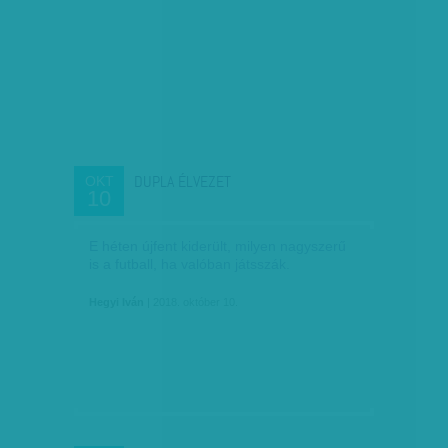
DUPLA ÉLVEZET
OKT
10
E héten újfent kiderült, milyen nagyszerű
is a futball, ha valóban játsszák.
Hegyi Iván
| 2018. október 10.