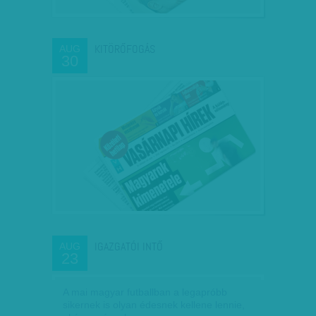
KITÖRŐFOGÁS
AUG
30
IGAZGATÓI INTŐ
AUG
23
A mai magyar futballban a legapróbb
sikernek is olyan édesnek kellene lennie,