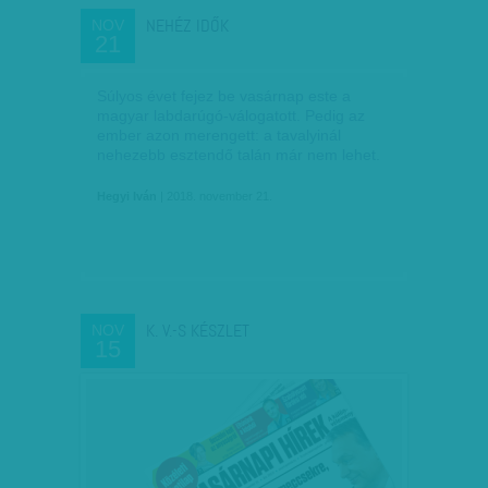
NEHÉZ IDŐK
NOV
21
Súlyos évet fejez be vasárnap este a
magyar labdarúgó-válogatott. Pedig az
ember azon merengett: a tavalyinál
nehezebb esztendő talán már nem lehet.
Hegyi Iván
| 2018. november 21.
K. V.-S KÉSZLET
NOV
15