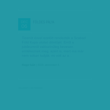
FÖLDES PÁLYA
DEC
06
Tizenöt évvel ezelőtt rendezték a Szabad
Föld Kupa utolsó döntőjét. Erről a
jubileumról valószínűleg kevesen
emlékeznek meg, azért is, mert ma már
nem sokan tudják, mi volt az a…
Hegyi Iván
| 2018. december 6.
társadalmi célú hirdetés