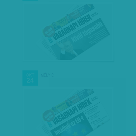
MÉLY C
OKT
24