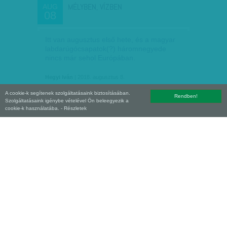
MÉLYBEN, VÍZBEN
AUG
08
Itt van augusztus első hete, és a magyar
labdarúgócsapatok(?) háromnegyede
nincs már sehol Európában.
Hegyi Iván
| 2018. augusztus 8.
A cookie-k segítenek szolgáltatásaink biztosításában.
Rendben!
Szolgáltatásaink igénybe vételével Ön beleegyezik a
cookie-k használatába.
- Részletek
TÖRTÉNELMI KONTEXTUS
AUG
01
A tudatos építkezésnek köszönhetően a
Csányi-érában immár a hatodik szövetségi
kapitány mutatkozik be hamarosan.
Amúgy nyolc az a hat, mert egy, illetve két
meccsre beugrott Csábi…