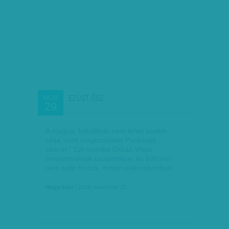
EZÜST ŐSZ
NOV
29
A magyar futballnak nem lehet kisebb
célja, mint megismételni Puskásék
sikerét.” Ezt mondta Orbán Viktor
miniszterelnök csütörtökön, és bölcsen
nem tette hozzá, milyen intervallumban…
Hegyi Iván
| 2018. november 29.