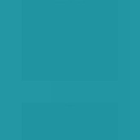
társadalmi célú hirdetés
hirdetés