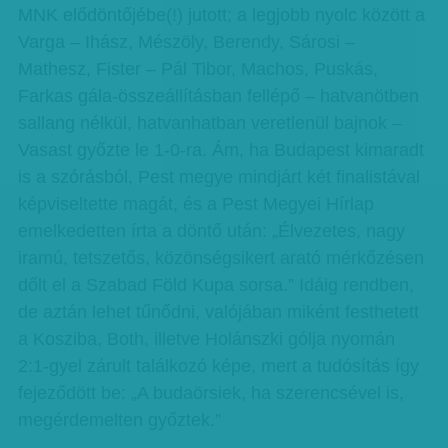
MNK elődöntőjébe(!) jutott; a legjobb nyolc között a
Varga – Ihász, Mészöly, Berendy, Sárosi –
Mathesz, Fister – Pál Tibor, Machos, Puskás,
Farkas gála-összeállításban fellépő – hatvanötben
sallang nélkül, hatvanhatban veretlenül bajnok –
Vasast győzte le 1-0-ra. Ám, ha Budapest kimaradt
is a szórásból, Pest megye mindjárt két finalistával
képviseltette magát, és a Pest Megyei Hírlap
emelkedetten írta a döntő után: „Élvezetes, nagy
iramú, tetszetős, közönségsikert arató mérkőzésen
dőlt el a Szabad Föld Kupa sorsa.” Idáig rendben,
de aztán lehet tűnődni, valójában miként festhetett
a Kosziba, Both, illetve Holánszki gólja nyomán
2:1-gyel zárult találkozó képe, mert a tudósítás így
fejeződött be: „A budaörsiek, ha szerencsével is,
megérdemelten győztek.”