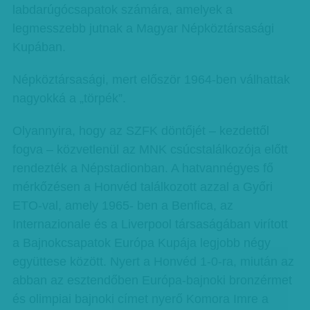
labdarúgócsapatok számára, amelyek a
legmesszebb jutnak a Magyar Népköztársasági
Kupában.
Népköztársasági, mert először 1964-ben válhattak
nagyokká a „törpék”.
Olyannyira, hogy az SZFK döntőjét – kezdettől
fogva – közvetlenül az MNK csúcstalálkozója előtt
rendezték a Népstadionban. A hatvannégyes fő
mérkőzésen a Honvéd találkozott azzal a Győri
ETO-val, amely 1965- ben a Benfica, az
Internazionale és a Liverpool társaságában virított
a Bajnokcsapatok Európa Kupája legjobb négy
együttese között. Nyert a Honvéd 1-0-ra, miután az
abban az esztendőben Európa-bajnoki bronzérmet
és olimpiai bajnoki címet nyerő Komora Imre a