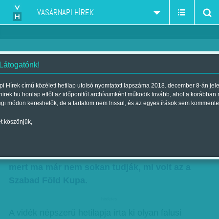
VASÁRNAPI HÍREK
 Látogatónk!
Földes pálya
i Hírek című közéleti hetilap utolsó nyomtatott lapszáma 2018. december 8-án jel
hirek.hu honlap ettől az időponttól archívumként működik tovább, ahol a korábban
Szerző:
Hegyi Iván
| Megjelent a 2018. december 01.-i lapszámban
égi módon kereshetők, de a tartalom nem frissül, és az egyes írások sem kommente
t köszönjük,
Tizenöt évvel ezelőtt rendezték a Szabad Föld
Kupa utolsó döntőjét. Erről a jubileumról
valószínűleg kevesen emlékeznek meg, azért is,
mert ma már nem sokan tudják, mi volt az a
Szabad Föld Kupa.
hirdetes
A vidék népszerű hetilapja írta ki olyan falusi