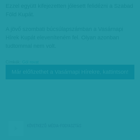
Ezzel együtt kifejezetten jólesett felidézni a Szabad
Föld Kupát.
A jövő szombati búcsúlapszámban a Vasárnapi
Hírek Kupát eleveníteném fel. Olyan azonban
tudtommal nem volt.
Címkék:
Gól rovat
Már előfizethet a Vasárnapi Hírekre, kattintson!
KÖVETKEZŐ:
MÉDIA-FOGYASZTÁS