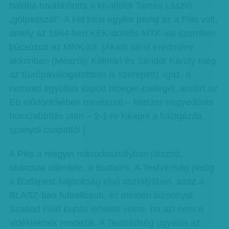
hálóba továbbította a kisalföldi Tamás László
„gólpasszát”. A két kicsi egyike pedig az a Pilis volt,
amely az 1964-ben KEK-döntős MTK-val szemben
búcsúzott az MNK-tól. [Akadt némi eredmény
akkoriban (Mészöly Kálmán és Sándor Károly még
az Európaválogatottban is szerepelt), igaz, a
nemzeti együttes kapott hideget-meleget, amiért az
Eb elődöntőjében merészelt – kétszer negyedórás
hosszabbítás után – 2-1-re kikapni a házigazda
spanyol csapattól.]
A Pilis a megyei másodosztályban játszott,
akárcsak ellenfele, a Budaörs. A Testvériség pedig
a Budapest-bajnokság első osztályában, azaz a
BLASZ-ban futballozott, és minden bizonnyal
Szabad Föld kupás lehetett volna, ha azt nem a
vidékieknek rendezik. A Testvériség ugyanis az