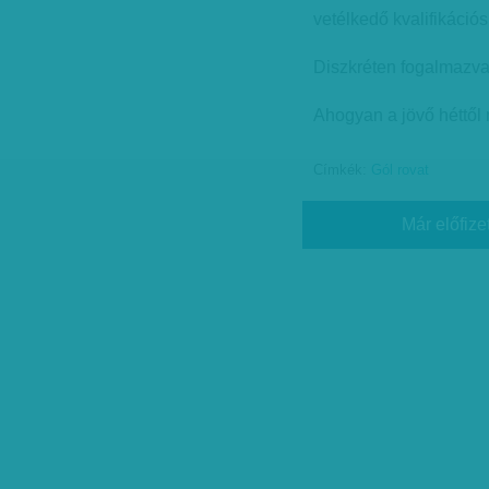
vetélkedő kvalifikáci
Diszkréten fogalmazv
Ahogyan a jövő héttől
Címkék:
Gól rovat
Már előfize