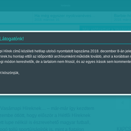
hirdetés
Ha még egyszer nyolcvanéves…
Barbie-h
2018. március 16.
2018. márci
Már előfizethet a Vasárnap
 Látogatónk!
i Hírek című közéleti hetilap utolsó nyomtatott lapszáma 2018. december 8-án jel
hirek.hu honlap ettől az időponttól archívumként működik tovább, ahol a korábban
ókusz
Szerintem
Ízlés
Sport
égi módon kereshetők, de a tartalom nem frissül, és az egyes írások sem kommente
t köszönjük,
sárnap
ent a 2018. december 08.-i lapszámban
a Vasárnapi Híreknek… – már-már így kezdtem
szembe ötlött, hogy először a Hétfői Híreknek
tt lupe nélkül is észrevehető magyar futball,
KAPCS
gó tollú sportújságírók is, mint a fiatalon