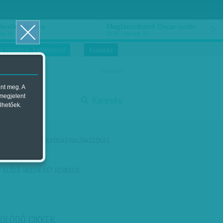
ősnők nőnapra
Megtáncoltatott Oscar-szobor
us 16.
2018. március 16.
i Hírekre, kattintson!
Kutatás
magyar
ent meg. A
start
 megjelent
Keresés
lhetőek.
stop
KÖVETKEZŐ:
ÁRULKODÁS MAJOMSZOKÁS
ELŐZŐ:
MEDVE KÉT KERÉKEN
OLÓDÓ CIKKEK