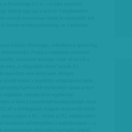
y a finnországi 0-1-e –, ezúttal azonban
gy eltűnik egy lap a színről. Felejthetetlen
ván nyilván szomorúan tekint le odafentről: két
zül immár se Népszabadság, se Vasárnapi
ssal előállni fölösleges, reflektálni a sportvilág
 pótcselekvés. Pedig a napokban olvastam
ányról, amelynek lényege: csak nő és nő a
k meg „a világ többi része” között. Ez
de takarózni nem lehet vele, elvégre
i döntőt vívtak a legutóbbi világbajnokságon,
ói pedig harminckét esztendeje jártak a vb-n
 a legutóbbi selejtezőkön egyformán
otta el őket a csoport két továbbjutójától. Arról
21-től a boldogtalan magyar résztvevők közül
 alanyi jogon a BL-, illetve az EL-selejtezőben
ai klubtorna előidényében a bajnokcsapat –, a
g meglehetősen titokzatos harmadik számú