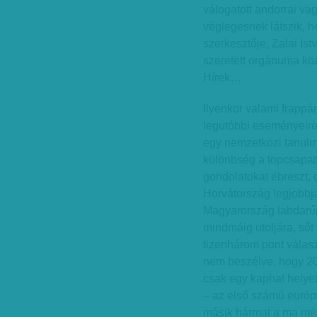
válogatott andorrai vag
véglegesnek látszik, ho
szerkesztője, Zalai Ist
szeretett orgánuma kö
Hírek…
Ilyenkor valami frappán
legutóbbi eseményeire
egy nemzetközi tanulm
különbség a topcsapato
gondolatokat ébreszt, 
Horvátország legjobbja
Magyarország labdarúg
mindmáig utoljára, sőt
tizenhárom pont választ
nem beszélve, hogy 20
csak egy kaphat helyet
– az első számú európ
másik hármat a ma mé