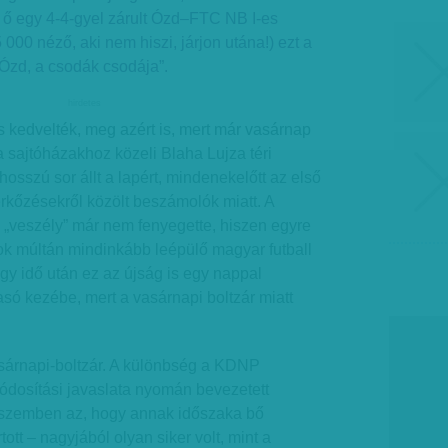
 ő egy 4-4-gyel zárult Ózd–FTC NB I-es
 000 néző, aki nem hiszi, járjon utána!) ezt a
Ózd, a csodák csodája”.
hirdetes
is kedvelték, meg azért is, mert már vasárnap
a sajtóházakhoz közeli Blaha Lujza téri
hosszú sor állt a lapért, mindenekelőtt az első
rkőzésekről közölt beszámolók miatt. A
 „veszély” már nem fenyegette, hiszen egyre
ok múltán mindinkább leépülő magyar futball
egy idő után ez az újság is egy nappal
asó kezébe, mert a vasárnapi boltzár miatt
asárnapi-boltzár. A különbség a KDNP
módosítási javaslata nyomán bevezetett
 szemben az, hogy annak időszaka bő
ott – nagyjából olyan siker volt, mint a