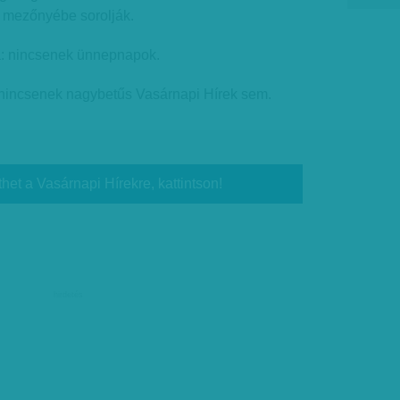
ós mezőnyébe sorolják.
a: nincsenek ünnepnapok.
 nincsenek nagybetűs Vasárnapi Hírek sem.
thet a Vasárnapi Hírekre, kattintson!
hirdetés