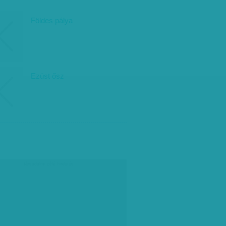
Földes pálya
Ezüst ősz
társadalmi célú hirdetés