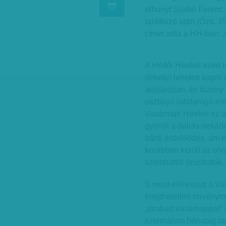
elhunyt Szabó Ferenc;
találkozó után (Ózd, 25
címet adta a HH-ban: „
A Hétfői Híreket ezért 
délután lehetett kapni 
aluljáróban, és bizony 
osztályú labdarúgó-mé
Vasárnapi Híreket ez a
gyérült a daliás dekád
iránti érdeklődés, ám 
korábban került az olv
szombattól árusították.
S most elérkezett a V
felejthetetlen törvény
„szabad vasárnappal”
tizenhárom hónapig tart