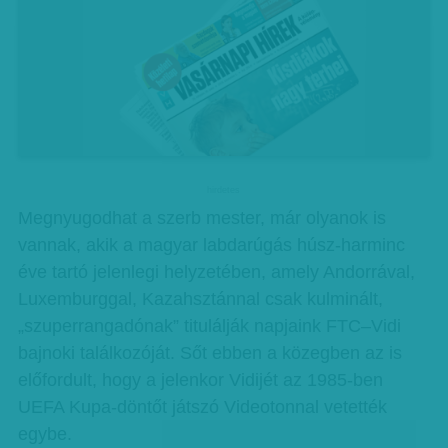
hirdetes
Megnyugodhat a szerb mester, már olyanok is
vannak, akik a magyar labdarúgás húsz-harminc
éve tartó jelenlegi helyzetében, amely Andorrával,
Luxemburggal, Kazahsztánnal csak kulminált,
„szuperrangadónak” titulálják napjaink FTC–Vidi
bajnoki találkozóját. Sőt ebben a közegben az is
előfordult, hogy a jelenkor Vidijét az 1985-ben
UEFA Kupa-döntőt játszó Videotonnal vetették
egybe.