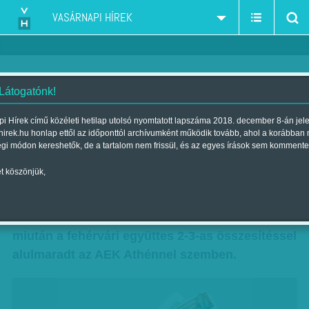
VASÁRNAPI HÍREK
 Látogatónk!
EL-rugaszkodás
i Hírek című közéleti hetilap utolsó nyomtatott lapszáma 2018. december 8-án jel
hirek.hu honlap ettől az időponttól archívumként működik tovább, ahol a korábban
Szerző:
Hegyi Iván
| Megjelent a 2018. szeptember 01.-i lapszámban
égi módon kereshetők, de a tartalom nem frissül, és az egyes írások sem kommente
t köszönjük,
„Remélem, hogy Magyarországon is büszke
rájuk mindenki” – mondta játékosairól Marko
Nikolics, a Vidivé rövidített Videoton edzője,
miután a fehérvári együttes 2-3-as összesítéssel
alulmaradt az AEK Athénnel szemben.