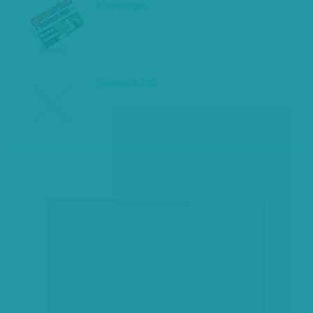
Kitörőfogás
Igazgatói intő
társadalmi célú hirdetés