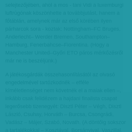
selejtezőjében, ahol a mos - tani Vidi a luxemburgi
luftrúgónak köszönhette a továbbjutást, hanem a
főtáblán, amelynek már az első körében ilyen
párharcok sora - koztak: Nottingham–FC Bruges,
Anderlecht– Werder Bremen, Southampton–
Hamburg, Fenerbahcse–Fiorentina. (Hogy a
Manchester United–Győri ETO páros mérkőzésről
már ne is beszéljünk.)
A játékosgárdák összehasonlításától az olvasó
engedelmével tartózkodnék – efféle
kíméletlenséget nem követnék el a maiak ellen –,
inkább csak felidézem a hajdani finalista csapat
legerősebb tizenegyét: Disztl Péter – Végh, Disztl
László, Csuhay, Horváth – Burcsa, Csongrádi,
Vadász – Májer, Szabó, Novath. (A döntőig sokszor
a tartalékokkal – Kosztával, Borsányival, Vaszillal,