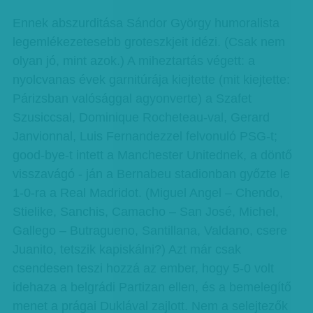
Ennek abszurditása Sándor György humoralista
legemlékezetesebb groteszkjeit idézi. (Csak nem
olyan jó, mint azok.) A miheztartás végett: a
nyolcvanas évek garnitúrája kiejtette (mit kiejtette:
Párizsban valósággal agyonverte) a Szafet
Szusiccsal, Dominique Rocheteau-val, Gerard
Janvionnal, Luis Fernandezzel felvonuló PSG-t;
good-bye-t intett a Manchester Unitednek, a döntő
visszavágó - ján a Bernabeu stadionban győzte le
1-0-ra a Real Madridot. (Miguel Angel – Chendo,
Stielike, Sanchis, Camacho – San José, Michel,
Gallego – Butragueno, Santillana, Valdano, csere
Juanito, tetszik kapiskálni?) Azt már csak
csendesen teszi hozzá az ember, hogy 5-0 volt
idehaza a belgrádi Partizan ellen, és a bemelegítő
menet a prágai Duklával zajlott. Nem a selejtezők