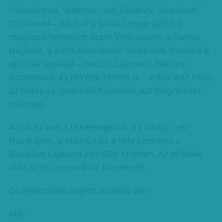
Palkoviccsal, Wittman - nal, Faddival, Gyentivel,
Gömörivel – jutott el a gárda.) Hogy aztán a
magyarrá honosított brazil Viniciusszal, a francia
Negóval, a Zöldfoki-szigeteki Stopirával, továbbá a
délszláv légióval – Hadzic, Lazovics, Nikolov,
Scsepovics, és jön már Hodzic is – mikor lesz esély
az Európa Ligatrófeáért játszani, azt megint nem
firtatnám.
A Vidi túl van a Dudelange-on, a Ludogo - rec
Razgradon, a Malmőn és a vele szemben a
Bajnokok Ligájába jutó AEK Athénen. Az előjáték
után az EL csoportköre következik.
De nyolcvanöt nagyon messze van.
Már.