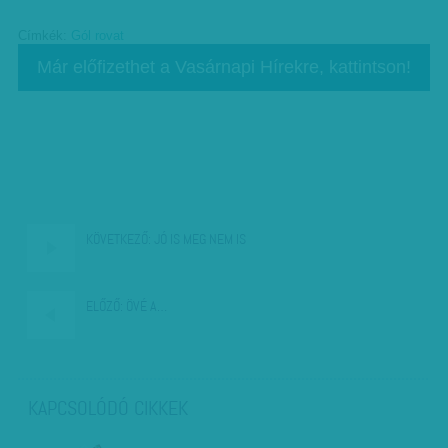
Címkék:
Gól rovat
Már előfizethet a Vasárnapi Hírekre, kattintson!
KÖVETKEZŐ:
JÓ IS MEG NEM IS
ELŐZŐ:
ÖVÉ A…
KAPCSOLÓDÓ CIKKEK