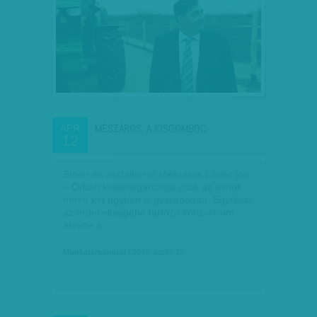
MÉSZÁROS, A KISGÖMBÖC
ÁPR
12
Sínen és aszfalton is Mészáros Lőrinc jön
– Orbán kebeloligarchája csak az elmúlt
héten két ügyben is gyarapodott. Egyrészt
az érdekeltségébe tartozó konzorcium
átvette a…
Munkatársunktól
| 2016. április 12.