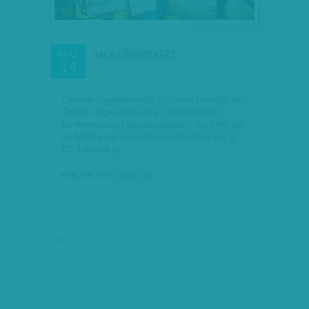
IMA A LŐRINCEKÉRT
MÁJ
14
Lassan függetlenedik az uniós pénztől az
Orbán-oligarchák köre: sikerült saját
bankrendszert összekalapálni. Az FHB és
az MKB után oligarchaérdekeltség lett a
B3 Takarék is.
N. B. GY.
| 2017. május 14.
hirdetés