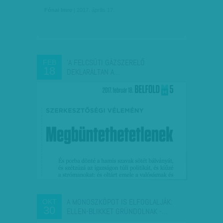
Fónai Imre
| 2017. április 17.
'A FELCSÚTI GÁZSZERELŐ
FEB
18
DEKLARÁLTAN A…
A MONOSZKÓPOT IS ELFOGLALJÁK:
OKT
30
ELLEN-BLIKKET GRÜNDOLNAK -…