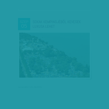
SOKAK KEMPINGJÉBŐL KEVESEK
SZEP
05
LUXUSA LEHET
társadalmi célú hirdetés