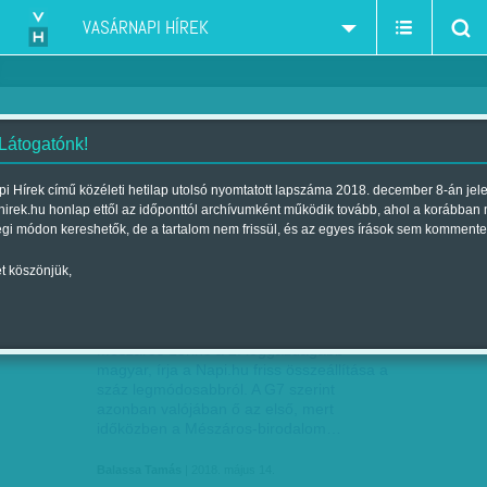
VASÁRNAPI HÍREK
 Látogatónk!
Mészáros Lőrinc
szűkítés:
i Hírek című közéleti hetilap utolsó nyomtatott lapszáma 2018. december 8-án jel
hirek.hu honlap ettől az időponttól archívumként működik tovább, ahol a korábban
égi módon kereshetők, de a tartalom nem frissül, és az egyes írások sem kommente
t köszönjük,
MÉSZÁROSÉ MINDEN ÖTÖDIK
MÁJ
14
PLUSSZMILLIÁRD
Mészáros Lőrinc a 2. leggazdagabb
magyar, írja a Napi.hu friss összeállítása a
száz legmódosabbról. A G7 szerint
azonban valójában ő az első, mert
időközben a Mészáros-birodalom…
Balassa Tamás
| 2018. május 14.