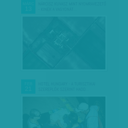
NÁRCISZ KUVASZ MINT NYOMRAVEZETŐ
MÁRC
13
- KINEK A VAGYONÁT…
HOTEL HUNGARY - A TURISZTIKAI
FEB
21
SZEREPLŐK SZERINT HADD…