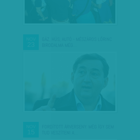
GÁZ, HÚS, AUTÓ - MÉSZÁROS LŐRINC
NOV
23
BIRODALMA MÉG…
FORDÍTOTT ÁRVERSENY: MÉG ÍGY SEM
NOV
15
TUD VESZÍTENI A…