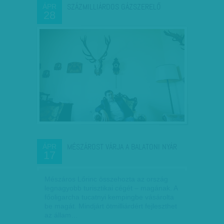
SZÁZMILLIÁRDOS GÁZSZERELŐ
ÁPR
28
MÉSZÁROST VÁRJA A BALATONI NYÁR
ÁPR
17
Mészáros Lőrinc összehozta az ország
legnagyobb turisztikai cégét – magának. A
főoligarcha tucatnyi kempingbe vásárolta
be magát. Mindjárt ötmilliárdért fejleszthet
az állam…