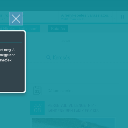
ri roadmovie
A fényképelés varázslatos…
us 15.
2018. március 15.
i Hírekre, kattintson!
Kutatás
magyar
ent meg. A
stop
 megjelent
Keresés
lhetőek.
Dátum szerint
MERRE VOLTÁL LENGETNI? -
DEC
08
'MINDENKIBEN LAKIK EGY KIS…