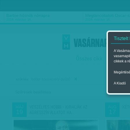
Barbie-hősnők nőnapra
Megtáncoltatott Oscar-
2018. március 16.
2018. március 16.
Tisztelt
A Vasárnap
vasarnapi
Összes cikk
Friss
F
cikkek a r
Megértésé
hobbi-szenvedély-gyűjtő
szűkítés:
A Kiadó
Szűrések beállítása
Szer
VESZÉLYES HOBBI - KIRAKJÁK AZ
KÉT
MÁJ
AUG
19
17
AGRESSZÍV ÁLLATOT, HA…