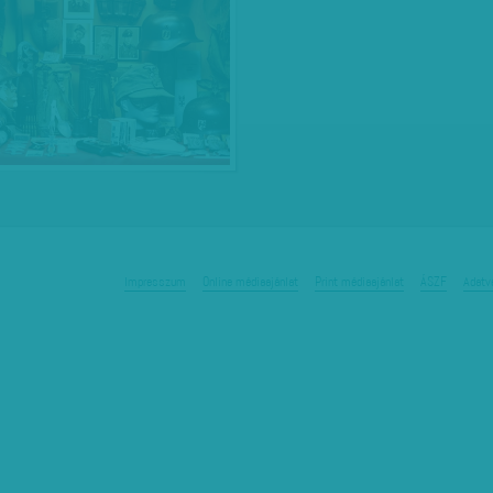
Impresszum
Online médiaajánlat
Print médiaajánlat
ÁSZF
Adatv