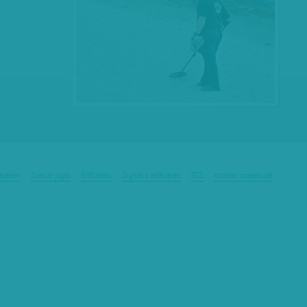
édelem
Szerzői jogok
Előfizetés
Digitális előfizetés
RSS
Kutatás szabályzat