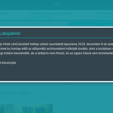
hirdetés
szobor
Üdvözlet a legelső világból
Reformko
2018. március 16.
2018. márci
Már előfizethet a Vasárnap
 Látogatónk!
i Hírek című közéleti hetilap utolsó nyomtatott lapszáma 2018. december 8-án jel
hirek.hu honlap ettől az időponttól archívumként működik tovább, ahol a korábban
ókusz
Szerintem
Ízlés
Sport
égi módon kereshetők, de a tartalom nem frissül, és az egyes írások sem kommente
t köszönjük,
ző szerint
Címke szerint
társadalmi célú hirdetés
GARÁZSNYI HÁBORÚ