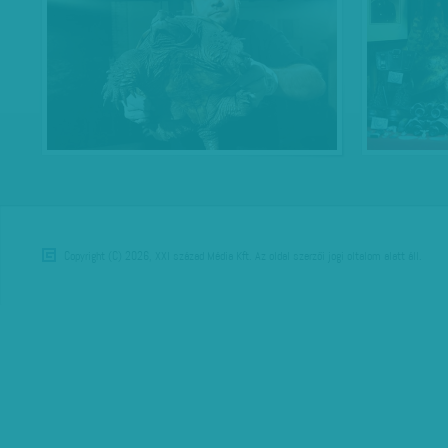
Copyright (C) 2026, XXI század Média Kft. Az oldal szerzői jogi oltalom alatt áll.