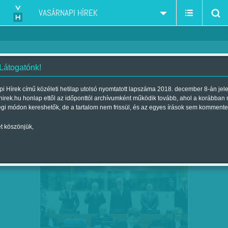
VASÁRNAPI HÍREK
 Látogatónk!
balkáni háború 1990-es évek
szűkítés:
i Hírek című közéleti hetilap utolsó nyomtatott lapszáma 2018. december 8-án jel
hirek.hu honlap ettől az időponttól archívumként működik tovább, ahol a korábban
égi módon kereshetők, de a tartalom nem frissül, és az egyes írások sem kommente
t köszönjük,
A LAKOSSÁG DEPORTÁLÁSA, LÁGEREK,
DEC
02
KÉNYSZERMUNKA, NEMI…