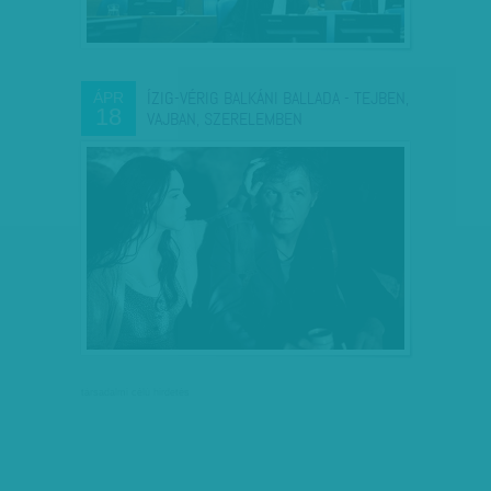
ÍZIG-VÉRIG BALKÁNI BALLADA - TEJBEN,
ÁPR
18
VAJBAN, SZERELEMBEN
társadalmi célú hirdetés