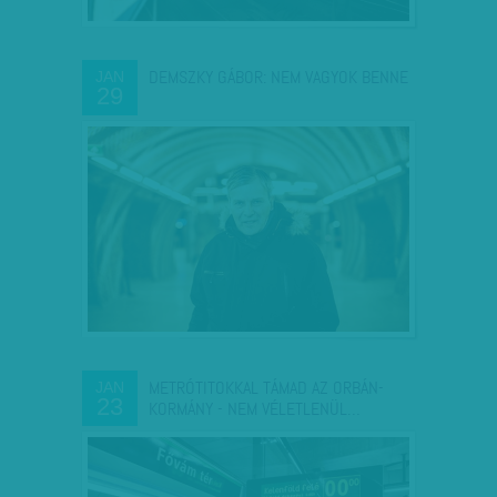
DEMSZKY GÁBOR: NEM VAGYOK BENNE
JAN
29
METRÓTITOKKAL TÁMAD AZ ORBÁN-
JAN
23
KORMÁNY - NEM VÉLETLENÜL…