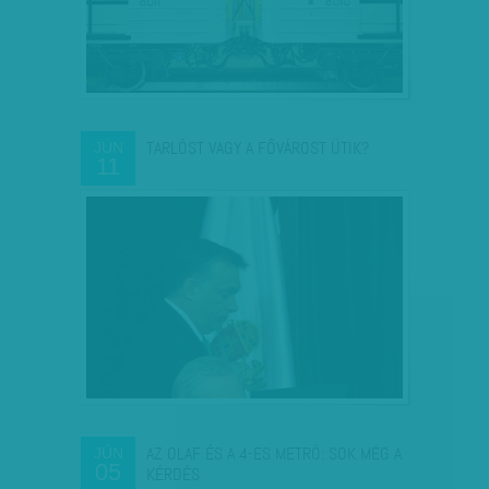
TARLÓST VAGY A FŐVÁROST ÜTIK?
JÚN
11
AZ OLAF ÉS A 4-ES METRÓ: SOK MÉG A
JÚN
05
KÉRDÉS