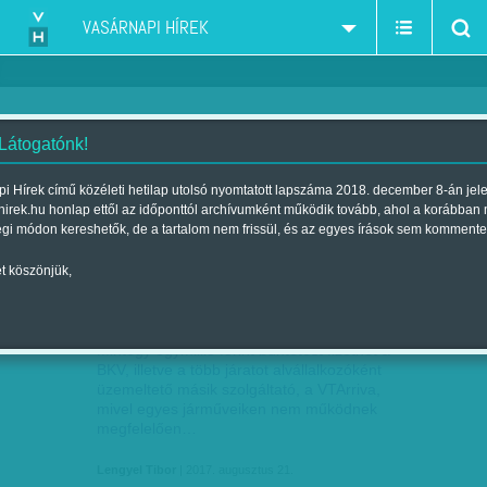
VASÁRNAPI HÍREK
 Látogatónk!
metró
szűkítés:
i Hírek című közéleti hetilap utolsó nyomtatott lapszáma 2018. december 8-án jel
hirek.hu honlap ettől az időponttól archívumként működik tovább, ahol a korábban
égi módon kereshetők, de a tartalom nem frissül, és az egyes írások sem kommente
t köszönjük,
BÜNTETNEK A HIBÁS KLÍMÁK MIATT
AUG
21
Mintegy egymillió forint büntetést fizethet a
BKV, illetve a több járatot alvállalkozóként
üzemeltető másik szolgáltató, a VTArriva,
mivel egyes járműveiken nem működnek
megfelelően…
Lengyel Tibor
| 2017. augusztus 21.