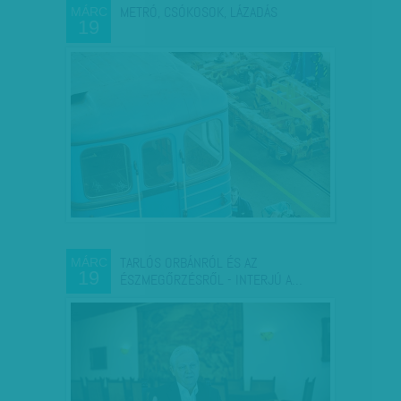
METRÓ, CSÓKOSOK, LÁZADÁS
MÁRC
19
TARLÓS ORBÁNRÓL ÉS AZ
MÁRC
19
ÉSZMEGŐRZÉSRŐL - INTERJÚ A…