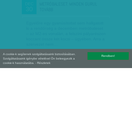
METRÓBALESET: MINDEN GURUL
DEC
30
TOVÁBB
Egyelőre egy gyanúsítottat sem hallgatott
ki a rendőrség a decemberi metróbaleset
– az M2-es vonalán, a felszíni pályarészen
koccant össze két kocsi – ügyében. Arra a
szervezet nem…
A cookie-k segítenek szolgáltatásaink biztosításában.
Munkatársunktól
| 2016. december 30.
Rendben!
Szolgáltatásaink igénybe vételével Ön beleegyezik a
cookie-k használatába.
- Részletek
BIZTONSÁGGAL MUTYIZNAK - AMÍG A
DEC
18
SZERELVÉNY DÖCÖG, A…