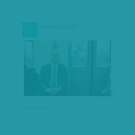
METRÓFEJ HULLOTT
AUG
07
társadalmi célú hirdetés