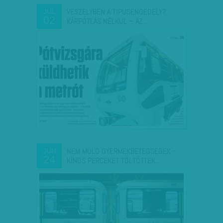
VESZÉLYBEN A TÍPUSENGEDÉLY?
JÚL
02
KÁRPÓTLÁS NÉLKÜL – AZ…
NEM MÚLÓ GYERMEKBETEGSÉGEK -
JÚN
24
KÍNOS PERCEKET TÖLTÖTTEK…