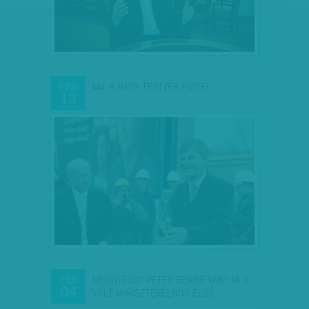
M4: A NAGY TESTVÉR FIGYEL
FEB
13
MEDGYESSY PÉTER BENNE VAN? MI A
FEB
04
VOLT MINISZTERELNÖK ELSŐ…