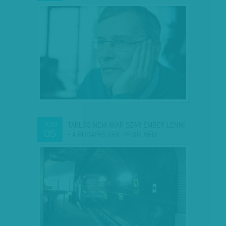
TARLÓS NEM AKAR SZAR EMBER LENNI
JÚN
05
- A BUDAPESTIEK PEDIG NEM…