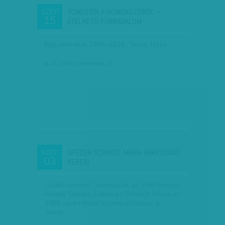
TÖMEGSÍR A HOMOKOZÓBÓL –
SZEP
15
ÁTÉLHETŐ FORRADALOM
Egy akaraton 1956–2016, Terror Háza
K. V.
| 2016. szeptember 15.
SPÉDER SCHMIDT MÁRIA BARÁTSÁGÁT
SZEP
03
KERESI
„Üzleti románc” bontakozik az FHB bankot
vezető Spéder Zoltán és Schmidt Mária az
1956-os emlékév kormánybiztosa, a
Terror…