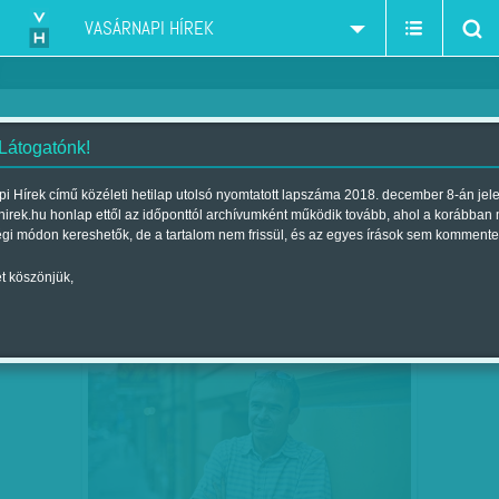
VASÁRNAPI HÍREK
 Látogatónk!
Schmidt Mária - Terror Háza - közalapítvány
szűkítés:
i Hírek című közéleti hetilap utolsó nyomtatott lapszáma 2018. december 8-án jel
hirek.hu honlap ettől az időponttól archívumként működik tovább, ahol a korábban
égi módon kereshetők, de a tartalom nem frissül, és az egyes írások sem kommente
t köszönjük,
TERROR HÁZA 2.0 A JÓZSEFVÁROSBAN?
OKT
10