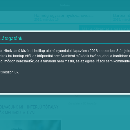
hirdetés
Ha még egyszer nyolcvanéves…
Barbie-h
2018. március 16.
2018. márci
Már előfizethet a Vasárnap
 Látogatónk!
i Hírek című közéleti hetilap utolsó nyomtatott lapszáma 2018. december 8-án jel
hirek.hu honlap ettől az időponttól archívumként működik tovább, ahol a korábban
ókusz
Szerintem
Ízlés
Sport
égi módon kereshetők, de a tartalom nem frissül, és az egyes írások sem kommente
t köszönjük,
ző szerint
Címke szerint
társadalmi célú hirdetés
 OLVASUNK MI - INTERJÚ TÓFALVY
ÁS MÉDIAKUTATÓVAL