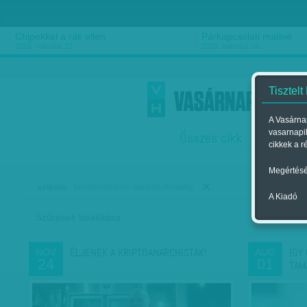
Chipekkel a rák ellen
Párkapcsolati matiné
2018. március 12.
2018. március 16.
Tisztelt
A Vasárnap
vasarnapi
Összes cikk
Friss
F
cikkek a r
Megértésé
kommunikáció- médiatudomány
szűkítés:
A Kiadó
Szűrések beállítása
Szer
ÉLJENEK A KRIPTOANARCHISTÁK!
ÍGY
NOV
AUG
24
01
TAM