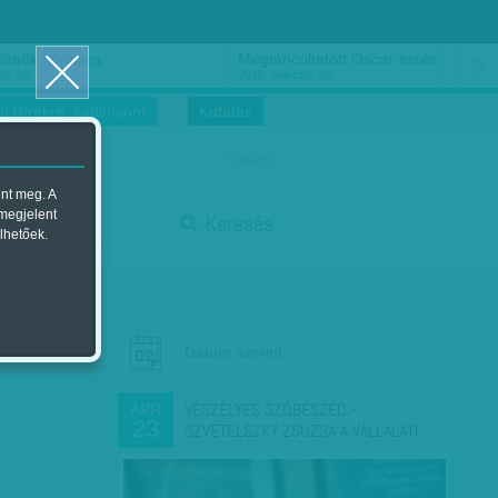
ősnők nőnapra
Megtáncoltatott Oscar-szobor
us 16.
2018. március 16.
i Hírekre, kattintson!
Kutatás
magyar
ent meg. A
start
 megjelent
Keresés
lhetőek.
stop
Dátum szerint
VESZÉLYES SZÓBESZÉD -
ÁPR
23
SZVETELSZKY ZSUZSA A VÁLLALATI…