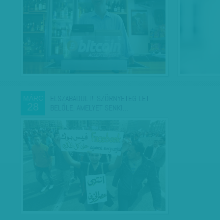
ELSZABADULT! 'SZÖRNYETEG LETT
MÁRC
28
BELŐLE, AMELYET SENKI…