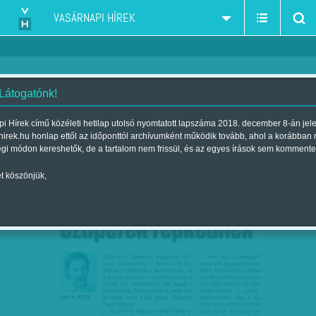
VASÁRNAPI HÍREK
 Látogatónk!
Nagy N. Péter
szűkítés:
i Hírek című közéleti hetilap utolsó nyomtatott lapszáma 2018. december 8-án jel
hirek.hu honlap ettől az időponttól archívumként működik tovább, ahol a korábban
égi módon kereshetők, de a tartalom nem frissül, és az egyes írások sem kommente
t köszönjük,
NAGY N. PÉTER: SZUPEREK
JÚL
02
REPKEDNEK