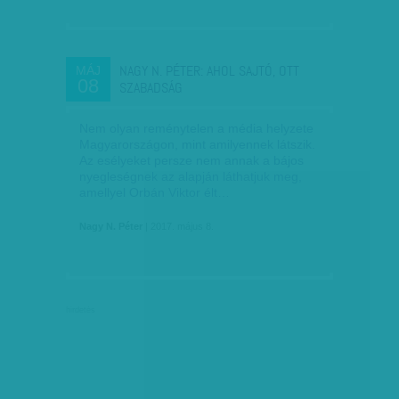
NAGY N. PÉTER: AHOL SAJTÓ, OTT
MÁJ
08
SZABADSÁG
Nem olyan reménytelen a média helyzete
Magyarországon, mint amilyennek látszik.
Az esélyeket persze nem annak a bájos
nyegleségnek az alapján láthatjuk meg,
amellyel Orbán Viktor élt…
Nagy N. Péter
| 2017. május 8.
hirdetés