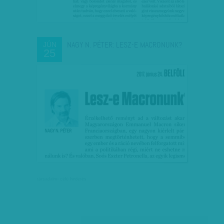
NAGY N. PÉTER: LESZ-E MACRONUNK?
JÚN
25
társadalmi célú hirdetés