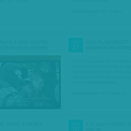
amelyen barátaival…
któl
| 2017. január 8.
Munkatársunktól
| 2017. január 7.
BANTÁS A TERÉZ KÖRÚTON -
ÁLLIG FELFEGYVERZETT
OKT
27
DŐRGYILKOSSÁG BŐNYBEN…
RENDŐRGYILKOS BŐNYBE
Az Országgyűlés Nemzetbizton
bizottsága soron következő ül
megvizsgálja a bőnyi, rendőrök 
támadás hátterét és megvitatja
milyen intézkedésekkel…
Munkatársunktól
| 2016. október 27.
VÁT 'GÁZKÚT' A KERTBEN
A TOLVAJOK A FORDOT É
AUG
20
IMÁDJÁK