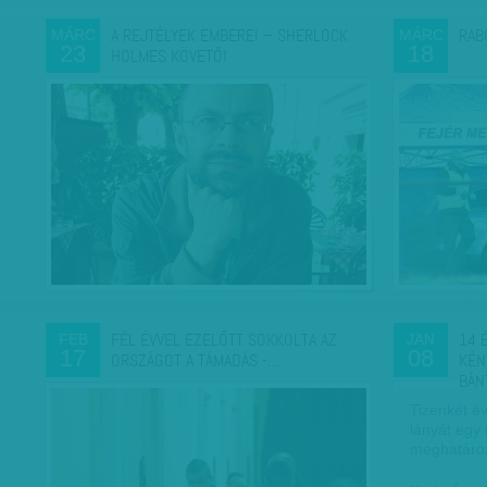
A REJTÉLYEK EMBEREI – SHERLOCK
RAB
MÁRC
MÁRC
23
18
HOLMES KÖVETŐI
FÉL ÉVVEL EZELŐTT SOKKOLTA AZ
14 
FEB
JAN
17
08
ORSZÁGOT A TÁMADÁS -…
KÉN
BÁN
Tizenkét év
lányát egy
meghatározó