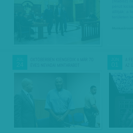
(Mabisz) n
pénzt kicsa
állítják: a 
területen 
Munkatársun
OKTÓBERBEN KIENGEDIK A MÁR 70
A F
JÚL
JÚN
24
01
ÉVES NEVADAI MINTARABOT
AZ 