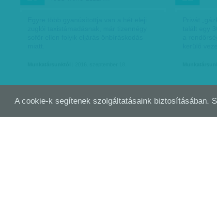
Egyre több gyanúsítottja van a hét eleji
Privát „gáz
zuglói taxistámadásnak, már tizennégy
talált egy 
sofőr ellen folyik eljárás önbíráskodás
a rendőrsé
miatt.
kerülő veze
Munkatársunktól
| 2016. szeptember 18.
Munkatársun
A cookie-k segítenek szolgáltatásaink biztosításában. 
FEGYVERARZENÁL A LAKÁSBAN
CSO
JÚL
JÚL
16
10
LÁN
Egy csíkos piaci cekkerben féltucatnyi
Szörnyű rés
pisztoly lapult, de dupla csövű puska is
ügy vádirat
előkerült a szekrény mögül – a rendőrök
tárgyalást 
harminc, engedély nélkül tartott
élettársát 
maroklőfegyvert és több…
Munkatársun
Munkatársunktól
| 2016. július 16.