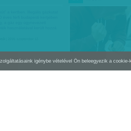
kút” a kertben. Illegális gázkutat
30 éves férfi budapesti kertjében
g, a gáz egy úgynevezett
ték használatával került hozzá.
któl
| 2016. szeptember 12.
Szolgáltatásaink igénybe vételével Ön beleegyezik a cookie
NTSOVÁNNYÁ FOGYOTT FOGOLY
REKORD ÖSSZEGŰ ÓVADÉ
JÚL
10
Y
ÖSSZEGŰ KÁR…
zletek derültek ki egy bírósági
Óvadék ellenében kerülhet házi
ából. A Nyírbátori Bíróság zárt
az előzetes letartóztatásban lé
rendelt el, a perben egy férfit és
Vizoviczki László, akit adócsalá
azzal vádolják, hogy fogva…
rendőrök megvesztegetésével v
pesti éjszaka egykori…
któl
| 2016. július 10.
Krausz Viktória
| 2016. július 10.