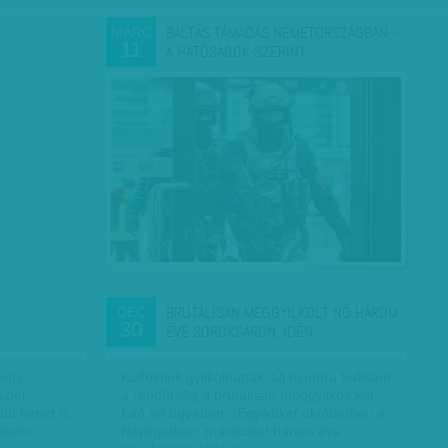
BALTÁS TÁMADÁS NÉMETORSZÁGBAN -
MÁRC
11
A HATÓSÁGOK SZERINT…
BRUTÁLISAN MEGGYILKOLT NŐ HÁROM
DEC
30
ÉVE SOROKSÁRON, IDÉN…
 egy
Külföldiek gyilkolhattak. Új nyomra bukkant
szter
a rendőrség a brutálisan meggyilkolt két
bb képet is
futó nő ügyében. (Egyiküket októberben a
ldalon,
Népligetben, másikukat három éve