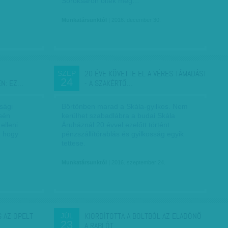
Soroksáron ölték meg…
Munkatársunktól
| 2016. december 30.
20 ÉVE KÖVETTE EL A VÉRES TÁMADÁST
SZEP
24
N: EZ…
- A SZAKÉRTŐ…
sági
Börtönben marad a Skála-gyilkos. Nem
ésén
kerülhet szabadlábra a budai Skála
elleni
Áruháznál 20 évvel ezelőtt történt
, hogy
pénzszállítórablás és gyilkosság egyik
tettese.
Munkatársunktól
| 2016. szeptember 24.
S AZ OPELT
KIORDÍTOTTA A BOLTBÓL AZ ELADÓNŐ
JÚL
23
A RABLÓT