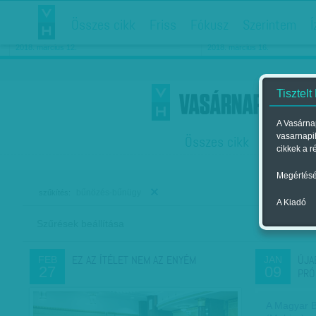
Összes cikk
Friss
Fókusz
Szerintem
Í
Chipekkel a rák ellen
Párkapcsolati matiné
2018. március 12.
2018. március 16.
Tisztelt
A Vasárnap
vasarnapi
Összes cikk
Friss
F
cikkek a r
Megértésé
bűnözés-bűnügy
szűkítés:
A Kiadó
Szűrések beállítása
Szer
EZ AZ ÍTÉLET NEM AZ ENYÉM
ÚJA
FEB
JAN
27
09
PRÓ
A Magyar B