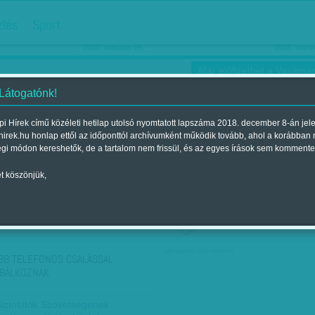
hirdetés
zlés
Sport
Ha még egyszer nyolcvanéves…
Barbie-h
2018. március 16.
2018. márci
Már előfizethet a Vasárnap
 Látogatónk!
i Hírek című közéleti hetilap utolsó nyomtatott lapszáma 2018. december 8-án jel
hirek.hu honlap ettől az időponttól archívumként működik tovább, ahol a korábban
ókusz
Szerintem
Ízlés
Sport
égi módon kereshetők, de a tartalom nem frissül, és az egyes írások sem kommente
t köszönjük,
ző szerint
Címke szerint
társadalmi célú hirdetés
BB TELEFONOS CSALÁSSAL
BÁLKOZNAK
iztosítók Szövetségének