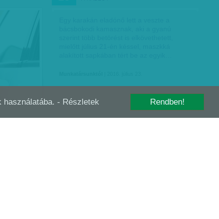
Egy karakán eladónő lett a veszte a
bácsbokodi kamasznak, aki a gyanú
szerint több betörést is elkövethetett,
mielőtt július 21-én késsel, maszkká
alakított sapkában tért be az egyik…
Munkatársunktól
| 2016. július 23.
-k használatába.
- Részletek
Rendben!
K, A REKORD
MAGYAROK A NEMZETKÖZI BŰNLISTÁN
JÚL
05
 őrizetbe
Hatvan magyar állampolgár szerepel az
vő
Interpol friss körözési listáján.
ssal és
ádolnak. A
Munkatársunktól
| 2016. július 5.