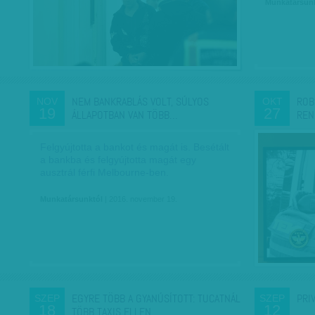
Munkatársun
NEM BANKRABLÁS VOLT, SÚLYOS
ROB
NOV
OKT
19
27
ÁLLAPOTBAN VAN TÖBB…
REN
Felgyújtotta a bankot és magát is. Besétált
a bankba és felgyújtotta magát egy
ausztrál férfi Melbourne-ben.
Munkatársunktól
| 2016. november 19.
EGYRE TÖBB A GYANÚSÍTOTT: TUCATNÁL
PRI
SZEP
SZEP
18
12
TÖBB TAXIS ELLEN…