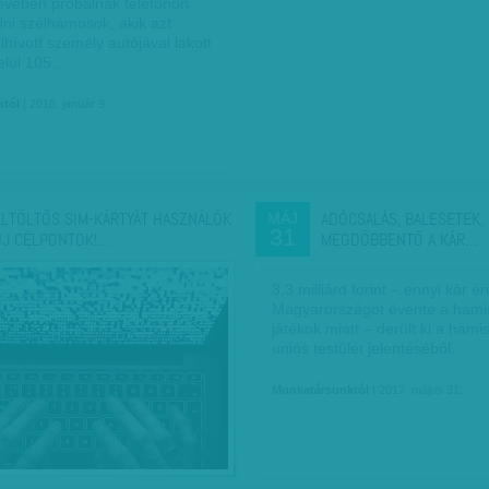
evében próbálnak telefonon
lni szélhámosok, akik azt
felhívott személy autójával lakott
belül 105…
któl
| 2018. január 9.
ELTÖLTŐS SIM-KÁRTYÁT HASZNÁLÓK
ADÓCSALÁS, BALESETEK,
MÁJ
31
ÚJ CÉLPONTOK!…
MEGDÖBBENTŐ A KÁR…
3,3 milliárd forint – ennyi kár éri
Magyarországot évente a hamis
játékok miatt – derült ki a hamis
uniós testület jelentéséből.
Munkatársunktól
| 2017. május 31.