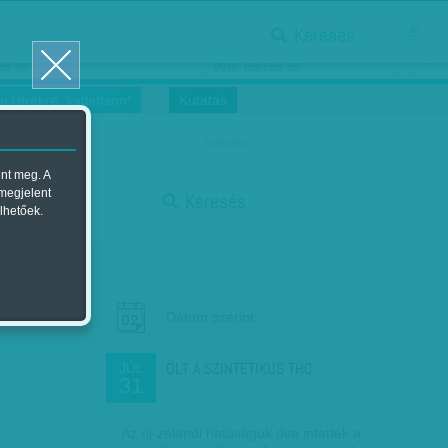
Keresés
ősnők nőnapra
Megtáncoltatott Oscar-szobor
us 16.
2018. március 16.
i Hírekre, kattintson!
Kutatás
magyar
ent meg. A
start
 megjelent
Keresés
lhetőek.
stop
Dátum szerint
ÖLT A SZINTETIKUS THC
JÚL
31
Az új-zélandi hatóságok óva intettek a