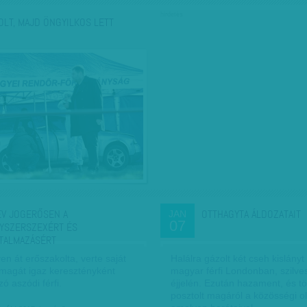
hirdetés
OLT, MAJD ÖNGYILKOS LETT
ÉV JOGERŐSEN A
OTTHAGYTA ÁLDOZATAIT
JAN
07
YSZERSZEXÉRT ÉS
TALMAZÁSÉRT
en át erőszakolta, verte saját
Halálra gázolt két cseh kislányt
 magát igaz keresztényként
magyar férfi Londonban, szilve
 aszódi férfi.
éjjelén. Ezután hazament, és tö
posztolt magáról a közösségi o