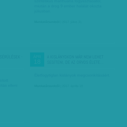
szintetikus marihuána fogyasztásától,
miután a drog 9 ember halálát okozta
júliusban.
Munkatársunktól
| 2017. július 31.
 SÉRÜLÉSEK -
A KISLÁNYOKON MÁR NEM LEHET
ÁPR
18
SEGÍTENI, DE AZ ORVOS ÉLETE…
Életfogytiglan kislányok megcsonkításáért.
ított
ítás elleni
Munkatársunktól
| 2017. április 18.