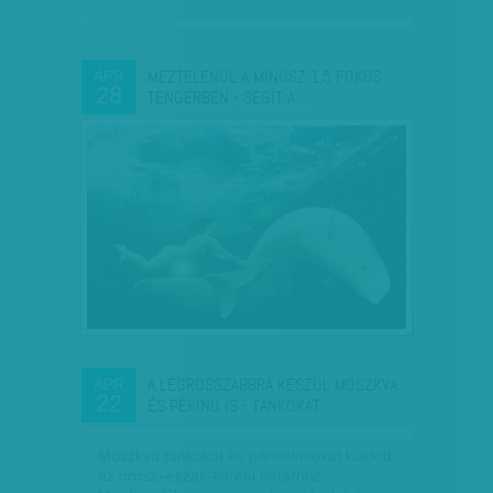
MEZTELENÜL A MÍNUSZ 1,5 FOKOS
ÁPR
28
TENGERBEN - SEGÍT A…
A LEGROSSZABBRA KÉSZÜL MOSZKVA
ÁPR
22
ÉS PEKING IS - TANKOKAT…
Moszkva tankokat és páncélosokat küldött
az orosz–észak-koreai határhoz.