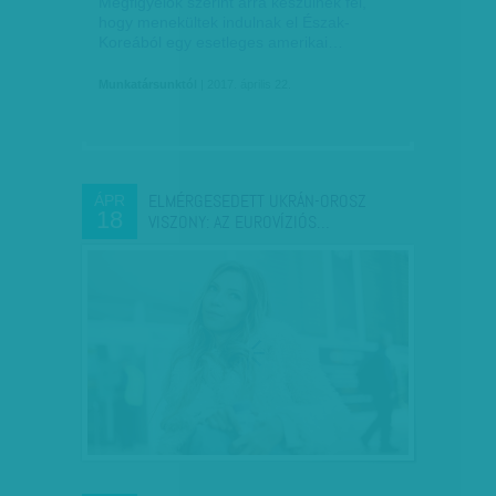
Megfigyelők szerint arra készülnek fel,
hogy menekültek indulnak el Észak-
Koreából egy esetleges amerikai…
Munkatársunktól
| 2017. április 22.
ELMÉRGESEDETT UKRÁN-OROSZ
ÁPR
18
VISZONY: AZ EUROVÍZIÓS…