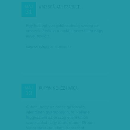
A VIZSGÁLAT LEZÁRULT…
MÁJ
31
Egy holland vizsgálóbizottság szerint az
oroszok lőtték le a maláj utasszállítót négy
évvel ezelőtt.
Kövesdi Péter
| 2018. május 31.
PUTYIN NEHÉZ HARCA
MÁJ
13
Ahhoz, hogy az orosz gazdaság
jelentősen gyarapodjon, fel kellene
függeszteni az ország elleni uniós
szankciókat. Úgy tűnik, ebben Orbán
Viktor társakra lelhet. Az viszont