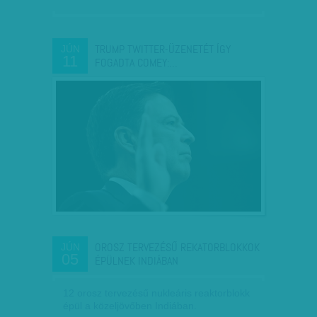
TRUMP TWITTER-ÜZENETÉT ÍGY
JÚN
11
FOGADTA COMEY:…
OROSZ TERVEZÉSŰ REKATORBLOKKOK
JÚN
05
ÉPÜLNEK INDIÁBAN
12 orosz tervezésű nukleáris reaktorblokk
épül a közeljövőben Indiában.