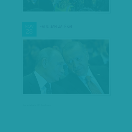
ERDOGAN JÁTÉKAI
NOV
28
társadalmi célú hirdetés