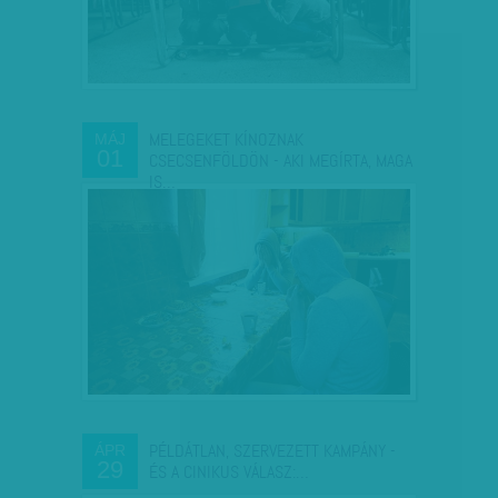
MELEGEKET KÍNOZNAK
MÁJ
01
CSECSENFÖLDÖN - AKI MEGÍRTA, MAGA
IS…
PÉLDÁTLAN, SZERVEZETT KAMPÁNY -
ÁPR
29
ÉS A CINIKUS VÁLASZ:…