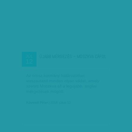
ÚJABB MÉRGEZÉS – MOSZKVA CÁFOL
JÚL
12
Az orosz kormány határozottan
visszautasít minden olyan vádat, amely
szerint Moszkva áll a legújabb, angliai
mérgezések mögött.
Kövesdi Péter
| 2018. július 12.