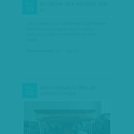
EGY SRÓFRA JÁR A 'PIACVÉDŐK' AGYA:
MÁJ
20
AZ…
230 rubelbe, azaz körülbelül 1200 forintba
kerül Oroszországban egy mozijegy –
akár orosz, akár amerikai filmre ül be
valaki.
Munkatársunktól
| 2017. május 20.
MÉGIS GYÁRTJÁK ÉS TÁROLJÁK!
MÁJ
09
LEBUKOTT A HAZUG…