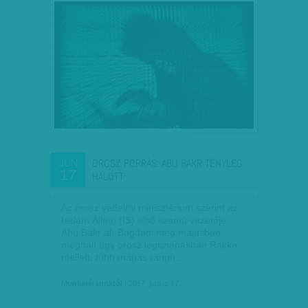
OROSZ FORRÁS: ABU BAKR TÉNYLEG
JÚN
17
HALOTT
Az orosz védelmi minisztérium szerint az
Iszlám Állam (IS) első számú vezetője,
Abu Bakr al- Bagdadi még májusban
meghalt egy orosz légicsapásban Rakka
mellett, több magas rangú…
Munkatársunktól
| 2017. június 17.