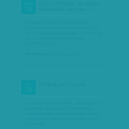
TÖRÖK SEGÍTSÉGGEL KAP KÉNYES
AUG
08
INFORMÁCIÓKAT MOSZKVA -…
Kizárhatja a NATO Törökországot. –
Súlyos bizalmi válságot okozott a NATO-
ban, hogy a szövetség tagja, Törökország
az oroszoktól vásárol légvédelmi
rakétarendszert.
Munkatársunktól
| 2017. augusztus 8.
PUTYIN BELORUSZ FALOVA
JÚL
25
A nyugati katonai vezetők „rajta tartják a
szemüket” a Zapad 2017 elnevezésű
hadgyakorlaton, amelyet szeptemberben
rendeznek Fehéroroszországban, orosz
részvétellel.