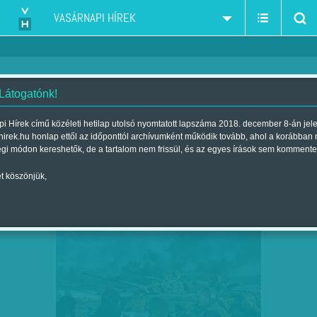
VASÁRNAPI HÍREK
 Látogatónk!
Oroszország
szűkítés:
i Hírek című közéleti hetilap utolsó nyomtatott lapszáma 2018. december 8-án jel
hirek.hu honlap ettől az időponttól archívumként működik tovább, ahol a korábban
égi módon kereshetők, de a tartalom nem frissül, és az egyes írások sem kommente
t köszönjük,
ÉLEZIK A FESZÜLTSÉGET
DEC
05