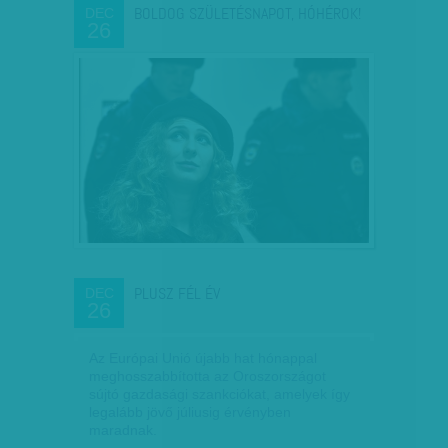
BOLDOG SZÜLETÉSNAPOT, HÓHÉROK!
DEC
26
PLUSZ FÉL ÉV
DEC
26
Az Európai Unió újabb hat hónappal
meghosszabbította az Oroszországot
sújtó gazdasági szankciókat, amelyek így
legalább jövő júliusig érvényben
maradnak.