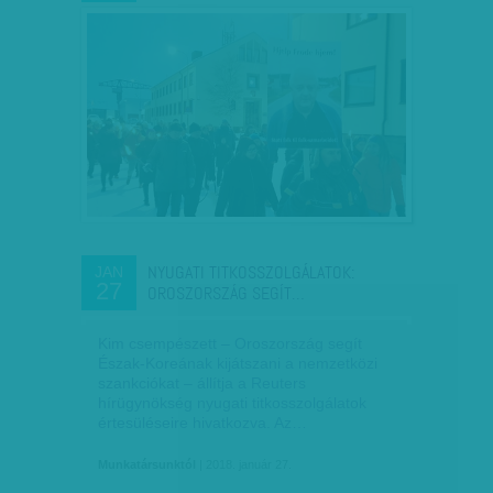
NYUGATI TITKOSSZOLGÁLATOK:
JAN
27
OROSZORSZÁG SEGÍT…
Kim csempészett – Oroszország segít
Észak-Koreának kijátszani a nemzetközi
szankciókat – állítja a Reuters
hírügynökség nyugati titkosszolgálatok
értesüléseire hivatkozva. Az…
Munkatársunktól
| 2018. január 27.