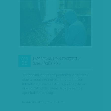
LAPZÁRTÁNK UTÁN ÉRKEZETT A
ÁPR
28
SZENZÁCIÓS HÍR -…
Történelmi lépést tett pénteken lapzártánk
után a montenegrói parlament, amikor
formálisan, szavazással is jóváhagyta az
ország NATO-tagságát. A 620 ezer fős
apró balkáni ország…
Munkatársunktól
| 2017. április 28.