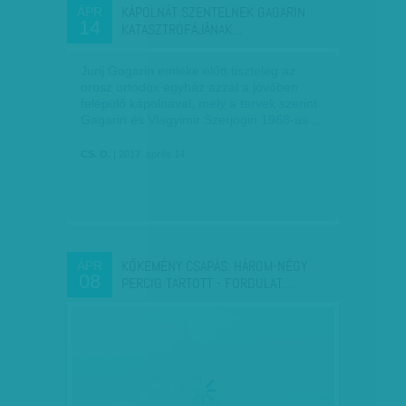
KÁPOLNÁT SZENTELNEK GAGARIN
ÁPR
14
KATASZTRÓFÁJÁNAK…
Jurij Gagarin emléke előtt tiszteleg az
orosz ortodox egyház azzal a jövőben
felépülő kápolnával, mely a tervek szerint
Gagarin és Vlagyimir Szerjogin 1968-as…
CS. O.
| 2017. április 14.
KŐKEMÉNY CSAPÁS: HÁROM-NÉGY
ÁPR
08
PERCIG TARTOTT - FORDULAT…