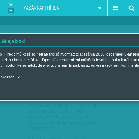
VASÁRNAPI HÍREK
 Látogatónk!
munkaerőpiac-foglalkoztatás
szűkítés:
i Hírek című közéleti hetilap utolsó nyomtatott lapszáma 2018. december 8-án jel
hirek.hu honlap ettől az időponttól archívumként működik tovább, ahol a korábban
égi módon kereshetők, de a tartalom nem frissül, és az egyes írások sem kommente
t köszönjük,
VESZÉLYBEN A FOGYATÉKOS
SZEP
10
MUNKAVÁLLALÓK
Több mint 20 ezer megváltozott
munkaképességű ember jövője vált
bizonytalanná. Egy múlt heti
kormányrendelet szerint ugyan az év
végégig megoldódni látszik az őket
foglalkoztató…