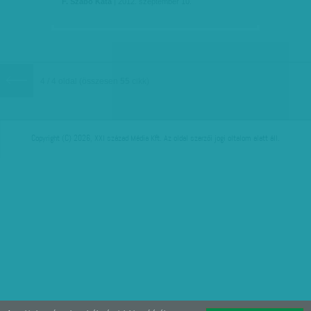
F. Szabó Kata
| 2012. szeptember 10.
4 / 4 oldal
(összesen
55
cikk)
Copyright (C) 2026, XXI század Média Kft. Az oldal szerzői jogi oltalom alatt áll.