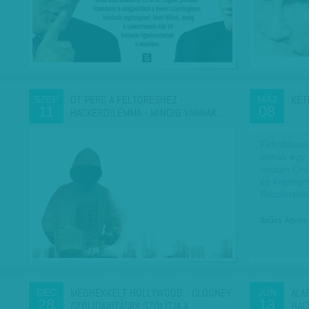
ÖT PERC A FELTÖRÉSHEZ -
KÉT
SZEP
MÁJ
11
08
HACKERDILEMMA - MINDIG VANNAK…
Felrobbant
annak egy 
miután Cra
és kriptogr
Bitcoinren
Szűcs Ágnes
MEGHEKKELT HOLLYWOOD - CLOONEY
ALA
DEC
JÚN
28
13
SZOLIDARITÁSRA SZÓLÍTJA A…
HAC