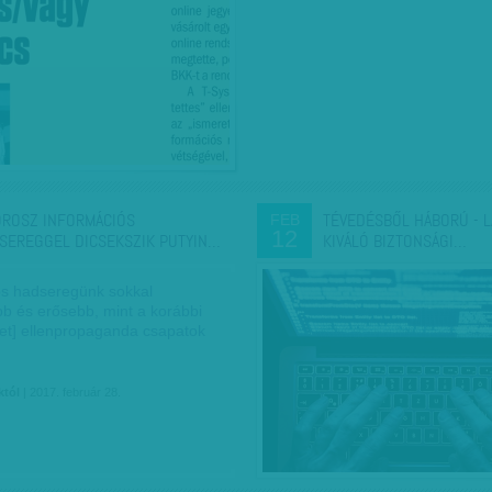
OROSZ INFORMÁCIÓS
TÉVEDÉSBŐL HÁBORÚ - 
FEB
12
SEREGGEL DICSEKSZIK PUTYIN…
KIVÁLÓ BIZTONSÁGI…
ós hadseregünk sokkal
b és erősebb, mint a korábbi
jet] ellenpropaganda csapatok
któl
| 2017. február 28.