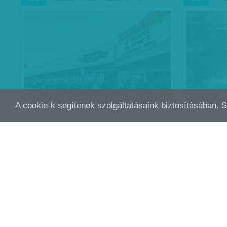
A cookie-k segítenek szolgáltatásaink biztosításában. 
TÁMADNAK A HACKEREK
HAC
MÁRC
NOV
11
27