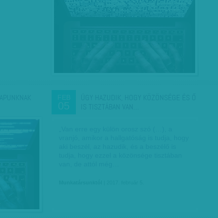
LAPUNKNAK
ÚGY HAZUDIK, HOGY KÖZÖNSÉGE ÉS Ő
FEB
05
IS TISZTÁBAN VAN…
„Van erre egy külön orosz szó (…), a
vranjó, amikor a hallgatóság is tudja, hogy
aki beszél, az hazudik, és a beszélő is
tudja, hogy ezzel a közönsége tisztában
van, de attól még…
Munkatársunktól
| 2017. február 5.