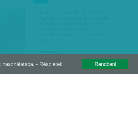
Zavaróak, idegesítőek, kellemetlenek. A
világhálón át érkező kéretlen levelek,
hirdetések, a spamek sok hajtépő
pillanatot okoznak minden
internethasználónak. Legyen szó e-
mailen…
Kiss Orsolya
| 2013. június 3.
-k használatába.
- Részletek
Rendben!
!
LECSAPTAK ANONYMOUSRA A KÖZGÉP
SZEP
09
FELJELENTÉSÉRE
erű egy
s érthető:
t le a
ort egy