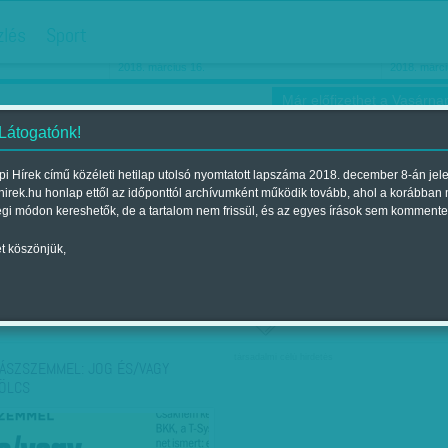
hirdetés
zlés
Sport
Ha még egyszer nyolcvanéves…
Barbie-h
2018. március 16.
2018. márci
Már előfizethet a Vasárnap
 Látogatónk!
i Hírek című közéleti hetilap utolsó nyomtatott lapszáma 2018. december 8-án jel
hirek.hu honlap ettől az időponttól archívumként működik tovább, ahol a korábban
ókusz
Szerintem
Ízlés
Sport
égi módon kereshetők, de a tartalom nem frissül, és az egyes írások sem kommente
t köszönjük,
ző szerint
Címke szerint
társadalmi célú hirdetés
ÁSZSZEMMEL: JOG ÉS/VAGY
ÖLCS