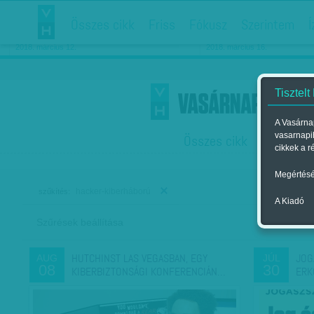
Összes cikk
Friss
Fókusz
Szerintem
Í
Chipekkel a rák ellen
Párkapcsolati matiné
2018. március 12.
2018. március 16.
Tisztelt
A Vasárnap
vasarnapi
Összes cikk
Friss
F
cikkek a r
Megértésé
hacker-kiberháború
szűkítés:
A Kiadó
Szűrések beállítása
Szer
HUTCHINST LAS VEGASBAN, EGY
JOG
AUG
JÚL
08
30
KIBERBIZTONSÁGI KONFERENCIÁN…
ERK