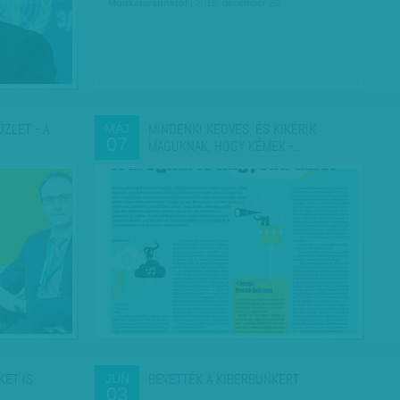
Munkatársunktól
| 2016. december 20.
ZLET - A
MINDENKI KEDVES, ÉS KIKÉRIK
MÁJ
07
…
MAGUKNAK, HOGY KÉMEK -…
KET IS
BEVETTÉK A KIBERBUNKERT
JÚN
03