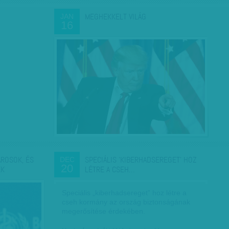
MEGHEKKELT VILÁG
JAN
16
ÁROSOK, ÉS
SPECIÁLIS 'KIBERHADSEREGET' HOZ
DEC
20
EK
LÉTRE A CSEH…
Speciális „kiberhadsereget” hoz létre a
cseh kormány az ország biztonságának
megerősítése érdekében.