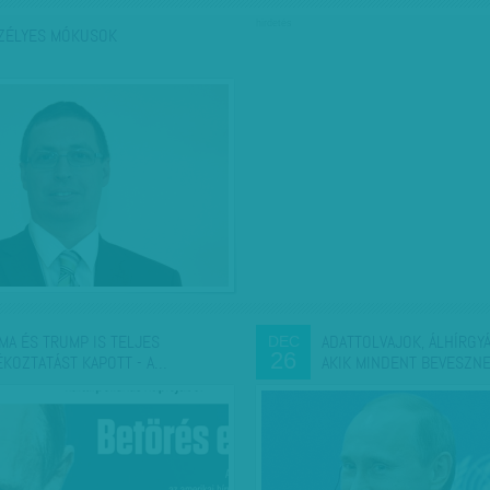
hirdetés
ZÉLYES MÓKUSOK
MA ÉS TRUMP IS TELJES
ADATTOLVAJOK, ÁLHÍRGY
DEC
26
ÉKOZTATÁST KAPOTT - A…
AKIK MINDENT BEVESZN