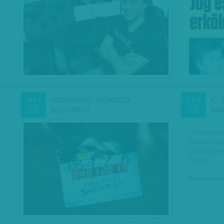
HACKEREKKEL HADAKOZIK
AZ 
MÁJ
FEB
26
28
HOLLYWOOD
HAD
„Informáci
hatékonyab
[azaz szov
voltak”
Munkatársun