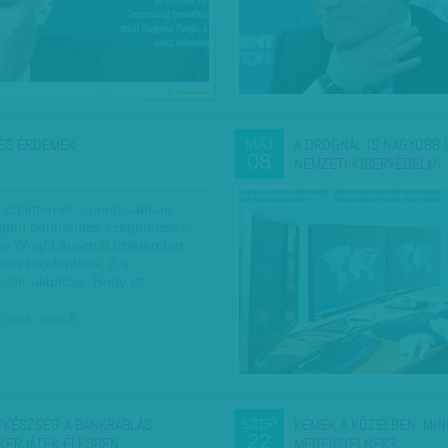
ES ÉRDEMEK
A DROGNÁL IS NAGYOBB Ü
MÁJ
08
NEMZETI KIBERVÉDELMI
 azt internet – pontosabban
igen bennfentes szegmense –,
ig Wright ausztrál üzletember
áfus bejelentette, ő a
dszer alapítója. Hogy ez…
| 2016. május 8.
PKÉSZSÉG A BANKRABLÁS:
KÉMEK A KÖZELBEN: MIN
SZEP
22
KERJÁTÉK ÉLESBEN
MEGFIGYELNEK?