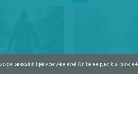
Szolgáltatásaink igénybe vételével Ön beleegyezik a cookie
KEREK FEHÉR KALAPBAN
MEGSZÓLAL ANONYMOUS
SZEP
18
Sejtettük, hogy nem lesz egysz
névtelennel beszélgetni. Végül i
a múlt héten a rendőrség csapot
magyar Anonymous hackercsop
tagjára, egy 16 éves…
Vasvári G. Pál
| 2012. szeptember 18.