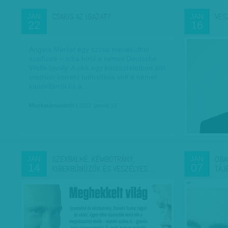
CSAKIS AZ IGAZAT?
VES
JAN
JAN
22
16
Angela Merkel egy szíriai menekülttel
szelfizett – adta hírül a német Deutsche
Welle tavaly. A cikk egy köztiszteletben álló
médium korrekt tudósítása volt a német
kancellárról és a…
Munkatársunktól
| 2017. január 22.
SZEXBALHÉ, KÉMBOTRÁNY,
OBA
JAN
JAN
14
07
KIBERBŰNÖZŐK ÉS VESZÉLYES…
TÁJ