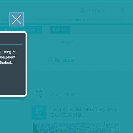
Keresés
ősnők nőnapra
Megtáncoltatott Oscar-szobor
us 16.
2018. március 16.
i Hírekre, kattintson!
Kutatás
magyar
ent meg. A
start
 megjelent
Keresés
lhetőek.
stop
Dátum szerint
A FELTÖLTŐS SIM-KÁRTYÁT HASZNÁLÓK
JÚN
01
AZ ÚJ CÉLPONTOK!…