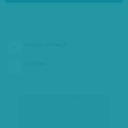
KÖVETKEZŐ:
NEGYEDMILLIÓ…
ELŐZŐ:
TÖRÖK…
társadalmi célú hirdetés