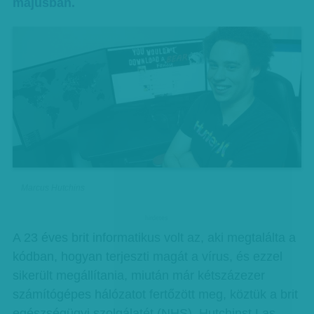
májusban.
Marcus Hutchins
hirdetes
A 23 éves brit informatikus volt az, aki megtalálta a
kódban, hogyan terjeszti magát a vírus, és ezzel
sikerült megállítania, miután már kétszázezer
számítógépes hálózatot fertőzött meg, köztük a brit
egészségügyi szolgálatét (NHS). Hutchinst Las