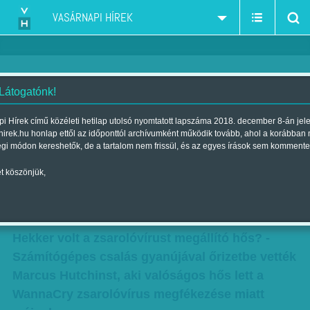
VASÁRNAPI HÍREK
 Látogatónk!
Hutchinst Las Vegasban, egy
i Hírek című közéleti hetilap utolsó nyomtatott lapszáma 2018. december 8-án jel
hirek.hu honlap ettől az időponttól archívumként működik tovább, ahol a korábban
kiberbiztonsági konferencián
égi módon kereshetők, de a tartalom nem frissül, és az egyes írások sem kommente
fogták el az FBI emberei
t köszönjük,
Szerző:
Munkatársunktól
| Megjelent a 2017. augusztus 05.-i
lapszámban
Hekker volt a zsarolóvírust megállító hős? -
Számítógépes csalás gyanújával őrizetbe vették
Marcus Hutchinst, aki valóságos hős lett a
WannaCry zsarolóvírus megfékezése miatt