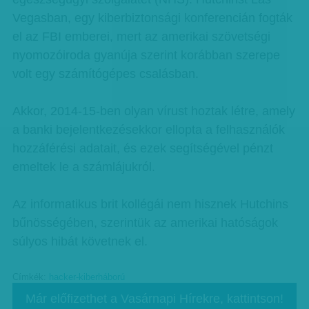
Vegasban, egy kiberbiztonsági konferencián fogták
el az FBI emberei, mert az amerikai szövetségi
nyomozóiroda gyanúja szerint korábban szerepe
volt egy számítógépes csalásban.
Akkor, 2014-15-ben olyan vírust hoztak létre, amely
a banki bejelentkezésekkor ellopta a felhasználók
hozzáférési adatait, és ezek segítségével pénzt
emeltek le a számlájukról.
Az informatikus brit kollégái nem hisznek Hutchins
bűnösségében, szerintük az amerikai hatóságok
súlyos hibát követnek el.
Címkék:
hacker-kiberháború
Már előfizethet a Vasárnapi Hírekre, kattintson!