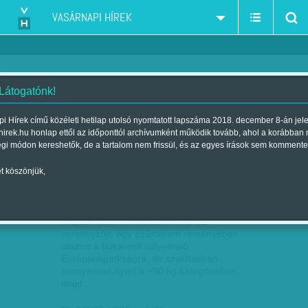
VASÁRNAPI HÍREK
 Látogatónk!
profi sport
szűkítés:
i Hírek című közéleti hetilap utolsó nyomtatott lapszáma 2018. december 8-án jel
hirek.hu honlap ettől az időponttól archívumként működik tovább, ahol a korábban
égi módon kereshetők, de a tartalom nem frissül, és az egyes írások sem kommente
t köszönjük,
EGY ÖRÖMTELI SZAKÍTÁS
ÁPR
10
Magát Krisztina, a Testvériség SE
versenyzője egy ezüstérem reményében
utazott a bukaresti súlyemelő
Európabajnokságra, de szakításban
aranyérmet nyert a +90 kg kategóriában,
majd…