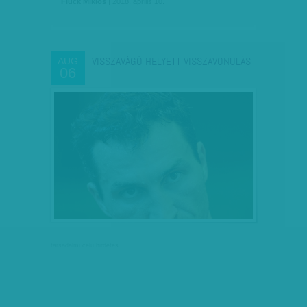
Fluck Miklós
| 2018. április 10.
VISSZAVÁGÓ HELYETT VISSZAVONULÁS
AUG
06
társadalmi célú hirdetés