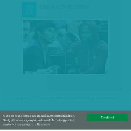
ZÖLD ÚT AZ ÉV MECCSÉNEK
FEB
23
Copyright (C) 2026, XXI század Média Kft. Az oldal szerzői jogi oltalom alatt áll.
A cookie-k segítenek szolgáltatásaink biztosításában.
Rendben!
Szolgáltatásaink igénybe vételével Ön beleegyezik a
cookie-k használatába.
- Részletek