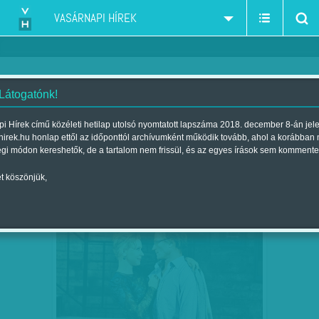
VASÁRNAPI HÍREK
 Látogatónk!
Stohl András
szűkítés:
i Hírek című közéleti hetilap utolsó nyomtatott lapszáma 2018. december 8-án jel
hirek.hu honlap ettől az időponttól archívumként működik tovább, ahol a korábban
égi módon kereshetők, de a tartalom nem frissül, és az egyes írások sem kommente
t köszönjük,
ESZENYI, STOHL - ÉS A ZÖLD
MÁRC
12
SZÖRNYETEG