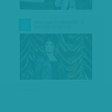
ÖNVALLOMÁS ÉS VÁDBESZÉD - AZ
JÚL
22
ŐRÜLT NŐK KETRECE AZ…
társadalmi célú hirdetés