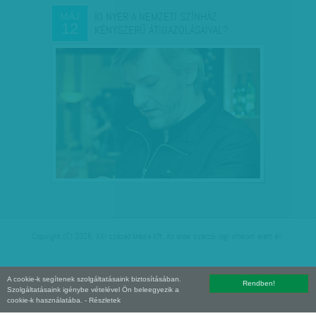
KI NYER A NEMZETI SZÍNHÁZ
MÁJ
12
KÉNYSZERŰ ÁTIGAZOLÁSAIVAL?
Copyright (C) 2026, XXI század Média Kft. Az oldal szerzői jogi oltalom alatt áll.
A cookie-k segítenek szolgáltatásaink biztosításában.
Rendben!
Szolgáltatásaink igénybe vételével Ön beleegyezik a
cookie-k használatába.
- Részletek