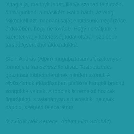
is taglalja, mennyit lehet, illetve szabad feláldozni
önmagunkból a másikért. Hol a határ, az elég.
Mikor kell azt mondani saját entitásunk megőrzése
érdekében, hogy ne tovább. Hogy ne váljunk a
szeretet vagy kötelességtudat oltárán szülőből/
társból/gyerekből áldozatokká.
Stohl András (Albin) magabiztosan s érzékenyen
formálja a transzvesztita dívát. Testbeszéde,
gesztusai többet elárulnak minden szónál. A
revüszámok előadásában piafosra hangolt brechti
songokká válnak. A többiek is remekül hozzák
figurájukat, s valahányan azt erősítik: ne csak
papold, szeresd felebarátod!
(Az Őrült Nők Ketrece, Átrium Film-Színház)