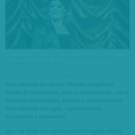
Többségben a kisebbség – Stohl András a transzvesztita díva
szerepében - Fotó: Csányi Mónika
hirdetes
Jerry Herman és Harvey Fierstein világsikerű
művét. És bizonyította, nem a műfajon múlik, van-e
valakinek mondandója. Nyilván a darabválasztás
most túlmutat önmagán – gesztusértékű,
önvallomás s vádbeszéd.
Igaz, Az Őrült Nők Ketrece nem a legjobb Alföldi-