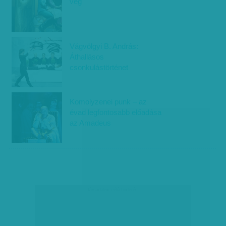
vég
Vágvölgyi B. András:
Áthallásos
csonkulástörténet
Komolyzenei punk – az
évad legfontosabb előadása
az Amadeus
társadalmi célú hirdetés