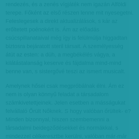
rendezés, és a zenés vígjáték nem igazán Alföldi
terepe. Főként az első részen lenne mit nyesegetni.
Feleslegesek a direkt aktualizálások, s kár az
erőltetett poénokért is. Ám az előadás
csúcspillanataival még így is felülmúlja higgadtan
biztosra bejáratott steril társait. A személyesség
átüt az esten: a düh, a megbékélés vágya, a
kilátástalanság keserve és fájdalma mind-mind
benne van, s sistergővé teszi az ismert musicalt.
Amelynek hősei csak megpróbálnak élni. Ám ez
nem is olyan könnyű feladat a társadalom
számkivetettjeinek. Jelen esetben a másságukat
felvállaló Őrült Nőknek. S hogy valóban őrültek- e?
Minden bizonnyal, hiszen szembemenni a
társadalmi beidegződésekkel és normákkal, s
mindezzel célkeresztbe kerülni, valóban már-már