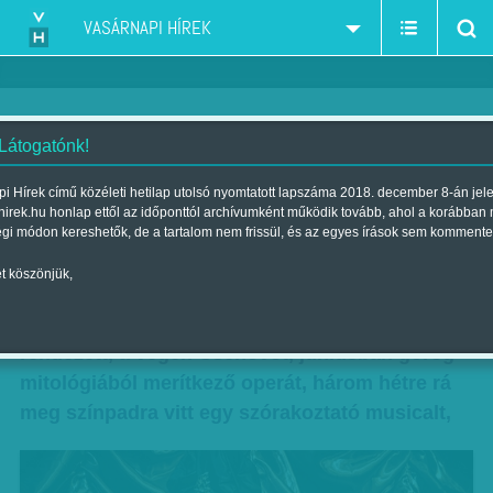
VASÁRNAPI HÍREK
 Látogatónk!
Önvallomás és vádbeszéd - Az
i Hírek című közéleti hetilap utolsó nyomtatott lapszáma 2018. december 8-án jel
hirek.hu honlap ettől az időponttól archívumként működik tovább, ahol a korábban
Őrült Nők Ketrece az Átriumban
égi módon kereshetők, de a tartalom nem frissül, és az egyes írások sem kommente
Szerző:
Marik Noémi
| Megjelent a 2014. július 20.-i lapszámban
t köszönjük,
Alföldi Róbert május elején még kortárs drámát
rendezett, a végén Csehovot, júniusban görög
mitológiából merítkező operát, három hétre rá
meg színpadra vitt egy szórakoztató musicalt,