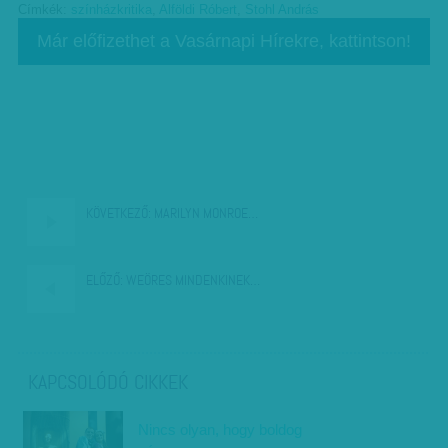
Címkék:
színházkritika
,
Alföldi Róbert
,
Stohl András
Már előfizethet a Vasárnapi Hírekre, kattintson!
KÖVETKEZŐ:
MARILYN MONROE…
ELŐZŐ:
WEÖRES MINDENKINEK…
KAPCSOLÓDÓ CIKKEK
Nincs olyan, hogy boldog