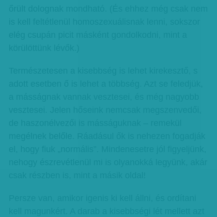
őrült dolognak mondható. (És ehhez még csak nem
is kell feltétlenül homoszexuálisnak lenni, sokszor
elég csupán picit másként gondolkodni, mint a
körülöttünk lévők.)
Természetesen a kisebbség is lehet kirekesztő, s
adott esetben ő is lehet a többség. Azt se feledjük,
a másságnak vannak vesztesei, és még nagyobb
vesztesei. Jelen hőseink nemcsak megszenvedői,
de haszonélvezői is másságuknak – remekül
megélnek belőle. Ráadásul ők is nehezen fogadják
el, hogy fiuk „normális”. Mindenesetre jól figyeljünk,
nehogy észrevétlenül mi is olyanokká legyünk, akár
csak részben is, mint a másik oldal!
Persze van, amikor igenis ki kell állni, és ordítani
kell magunkért. A darab a kisebbségi lét mellett azt