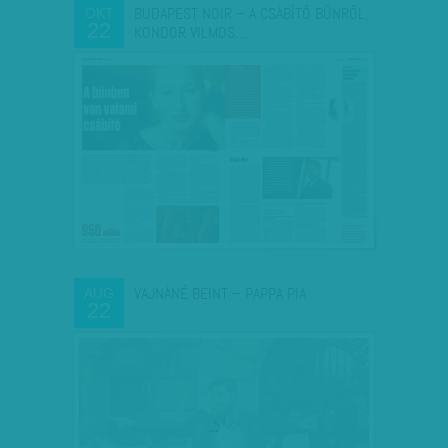
BUDAPEST NOIR – A CSÁBÍTÓ BŰNRŐL,
OKT
22
KONDOR VILMOS…
VAJNÁNÉ BEINT – PAPPA PIA
AUG
22