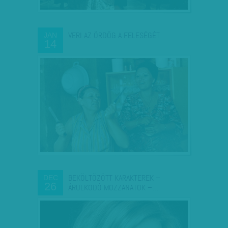
VERI AZ ÖRDÖG A FELESÉGÉT
JAN
14
BEKÖLTÖZÖTT KARAKTEREK –
DEC
26
ÁRULKODÓ MOZZANATOK –…