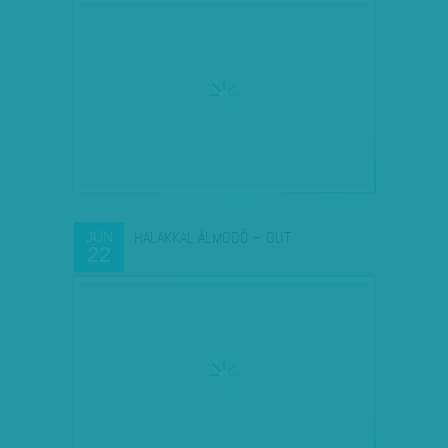
HALAKKAL ÁLMODÓ – OUT
JÚN
22