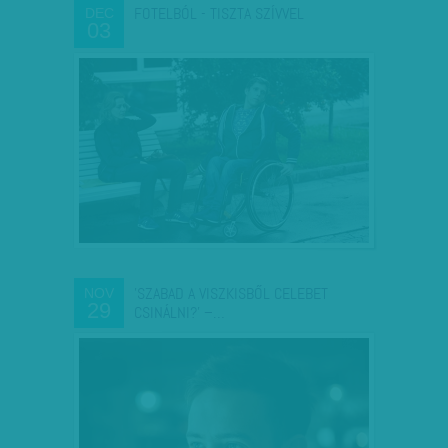
FOTELBÓL - TISZTA SZÍVVEL
DEC
03
'SZABAD A VISZKISBŐL CELEBET
NOV
29
CSINÁLNI?' –…