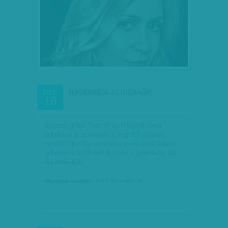
VERSENYBEN AZ OSCARÉRT
DEC
16
Enyedi Ildikó Testről és lélekről című
alkotása is szerepel a legjobb idegen
nyelvű film Oscar-díjára esélyesek kilenc
alkotásra szűkített listáján – jelentette be
az amerikai…
Munkatársunktól
| 2017. december 16.