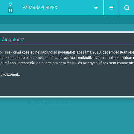
VASÁRNAPI HÍREK
 Látogatónk!
magyar film
szűkítés:
i Hírek című közéleti hetilap utolsó nyomtatott lapszáma 2018. december 8-án jel
hirek.hu honlap ettől az időponttól archívumként működik tovább, ahol a korábban
égi módon kereshetők, de a tartalom nem frissül, és az egyes írások sem kommente
t köszönjük,
MESSZE NEM KUTYAKOMÉDIA
ÁPR
05
Bálint Orsolya
| 2018. április 5.