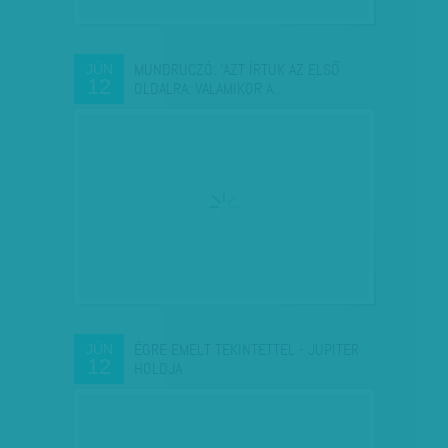
MUNDRUCZÓ: 'AZT ÍRTUK AZ ELSŐ
JÚN
12
OLDALRA: VALAMIKOR A…
ÉGRE EMELT TEKINTETTEL - JUPITER
JÚN
12
HOLDJA