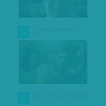
AZ Ő SZTORIJA A MI SZTORINK – A
NOV
29
VISZKIS
FOTELBÓL - ERNELLÁÉK FARKASÉKNÁL
NOV
25