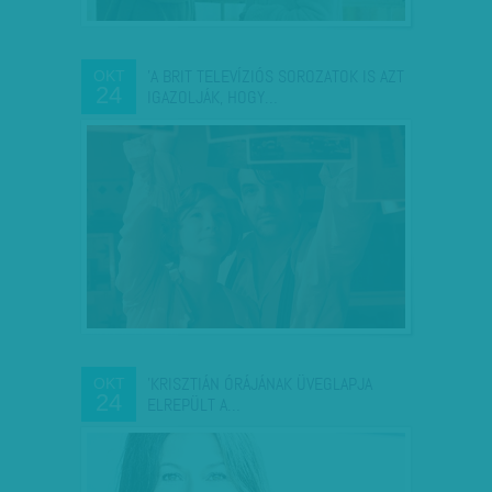
'A BRIT TELEVÍZIÓS SOROZATOK IS AZT
OKT
24
IGAZOLJÁK, HOGY…
'KRISZTIÁN ÓRÁJÁNAK ÜVEGLAPJA
OKT
24
ELREPÜLT A…