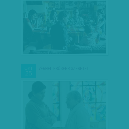
VÉRNÉL ERŐSEBB SZERETET
OKT
25