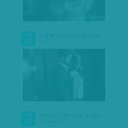
LEGJOBB ÉS LEGROSSZABB FILMEK
JAN
28
KÖZT
POLITIKA HELYETT OSCAR ÉS NOBEL -
JAN
22
ÖSSZEÁLLÍTÁS A…